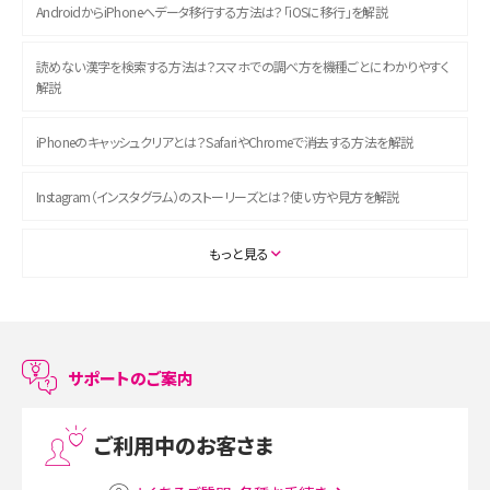
AndroidからiPhoneへデータ移行する方法は？「iOSに移行」を解説
読めない漢字を検索する方法は？スマホでの調べ方を機種ごとにわかりやすく
解説
iPhoneのキャッシュクリアとは？SafariやChromeで消去する方法を解説
Instagram（インスタグラム）のストーリーズとは？使い方や見方を解説
ASMRとは？初心者向けの代表ジャンルや楽しみ方を解説
もっと見る
スマホのアラーム設定方法を解説！鳴らない原因と対処法、便利機能も紹介
LINEで友だちを削除する方法は？方法ごとの影響や復活・復元する方法も解説
サポートのご案内
プリペイドSIMとは？種類やメリット・デメリット、利用までの流れを解説
ご利用中のお客さま
MNOとは？MVNOやMVNEとの違いやメリット・デメリットを解説