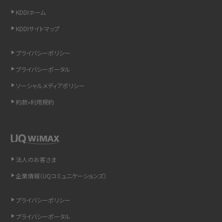
LINEの通知がこない時の原因と対処法9選！設定の確認手順も解説
KDDIホーム
KDDIサイトマップ
非通知設定とは？184で電話をかける方法やiPhone・Androidの設定を解説
プライバシーポリシー
iCloudの使用容量を減らす9つの方法！使用状況の確認手順も紹介
プライバシーポータル
スマホのウィジェットとは？iPhone・Androidの設定方法やおススメを紹介
ソーシャルメディアポリシー
約款•利用規約
リプライ機能とは？LINE、X（旧Twitter）、Instagram、TikTokで送る方法を解説
インスタのDMの送り方は？便利機能の使い方や注意点をわかりやすく解説
Bluetooth®とは？Wi-Fiとの違いやスマホ・PCとの接続方法を解説
法人のお客さま
企業情報（UQコミュニケーションズ）
LINEで送信取り消しをする方法は？相手に知られるのか、削除との違いも紹介
プライバシーポリシー
「iPhoneを探す」の使い方と設定方法を紹介！ブラウザやアプリから探す方法を
詳しく解説
プライバシーポータル