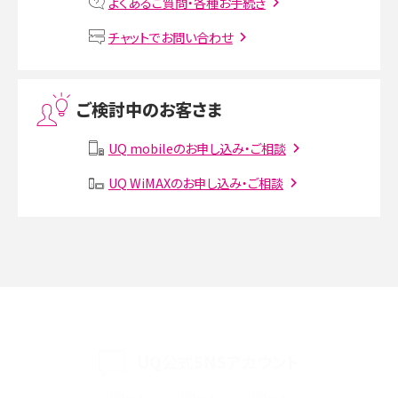
よくあるご質問・各種お手続き
VPN接続とは？仕組みや必要性、メリット・デメリット、接続方法を解説
チャットでお問い合わせ
Threads（スレッズ）とは？主な機能や登録方法、投稿の仕方を解説
ご検討中のお客さま
Instagram（インスタグラム）でスクショするとバレる？バレるケースや撮り方も解
説
UQ mobileのお申し込み・ご相談
SMSとは？料金やできること、注意点や届かない時の対処法を解説
UQ WiMAXのお申し込み・ご相談
Discord（ディスコード）とは？使い方や用語の意味、便利な機能を解説
iPhone 16eとiPhone SE（第3世代）の違いは？サイズやスペックを比較して解説
iPhone 16eとiPhone 14を徹底比較！スペック・機能の違いをわかりやすく紹介
iPhone 16シリーズのモデルを比較！価格・サイズ・カメラ性能の違いを徹底解説
UQ公式SNSアカウント