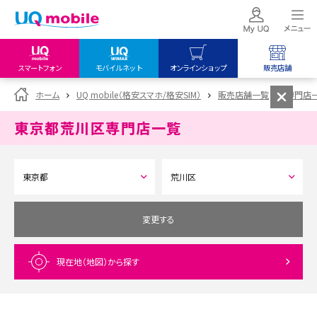
スマートフォン
モバイルネット
オンラインショップ
販売店舗
my UQ WiMAX
UQ mobile
UQ mobile
ホーム
UQ mobile（格安スマホ/格安SIM）
販売店舗一覧
専門店
UQ WiMAX ご契約の方
オンラインショップ
販売店舗
東京都荒川区
専門店一覧
My UQ mobile
UQ WiMAX
UQ WiMAX
UQ mobile ご契約の方
オンラインショップ
販売店舗
UQ mobile
データチャージサイト
変更する
現在地（地図）
から探す