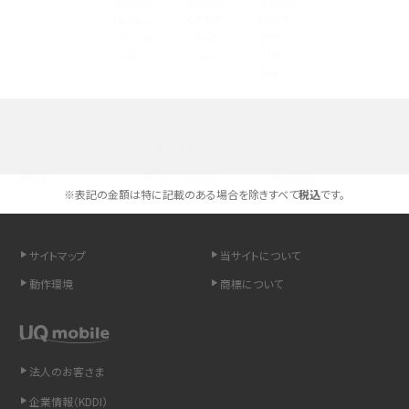
iPhone 16とiPhone 15の違いは？カメラ・スペック・機能を徹底比較
iPhoneの機種変更のやり方は？事前準備・手順やデータ移行方法をわかりやす
く解説
スマホが高い理由は？購入費用を抑える方法や端末を選ぶ時の注意点を解説！
選べる通信ブランド
Androidスマホとは？特徴やメリット・デメリット、おススメ機種を紹介
※表記の金額は特に記載のある場合を除きすべて
税込
です。
高校生にスマホ制限は必要？所持率やメリット・デメリットを詳しく紹介
スマホのネット通信速度が遅い原因は？すぐできる対処法や見直すポイントを解
サイトマップ
当サイトについて
説
動作環境
商標について
スマホや携帯端末の通信速度制限とは？回避のコツや解除のタイミング・方法
を解説
法人のお客さま
LINEの引き継ぎ方法は？対象データや事前準備・条件・注意点などを解説
企業情報（KDDI）