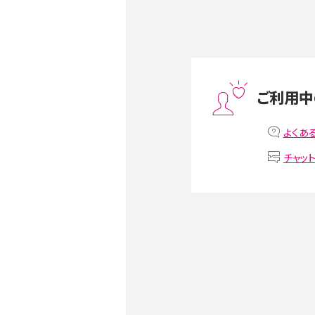
ススメ機種を紹介
スマホや携帯端末の通信速
ツや解除のタイミング・方法
ご利用中
非通知設定とは？184で電
iPhone・Androidの設定を
よくあ
チャッ
リプライ機能とは？LINE、X（旧T
Instagram、TikTokで
LINEで送信取り消しをす
るのか、削除との違いも紹介
LINEの着信音や通知音の
鳴らない場合の対処法も紹