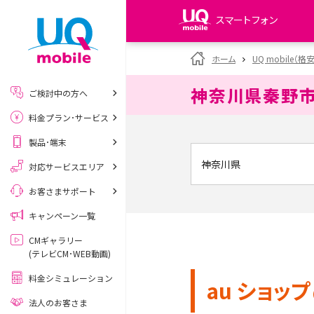
スマートフォン
my UQ WiMAX
ホーム
UQ mobile（格
UQ WiMAX ご契約の方
神奈川県秦野
ご検討中の方へ
My UQ mobile
料金プラン･サービス
UQ mobile ご契約の方
製品･端末
UQ mobile
データチャージサイト
対応サービスエリア
お客さまサポート
キャンペーン一覧
CMギャラリー
(テレビCM･WEB動画)
料金シミュレーション
au ショップ
法人のお客さま