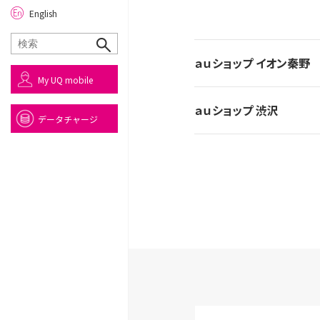
English
ａｕショップ イオン秦野
My UQ mobile
ａｕショップ 渋沢
データチャージ