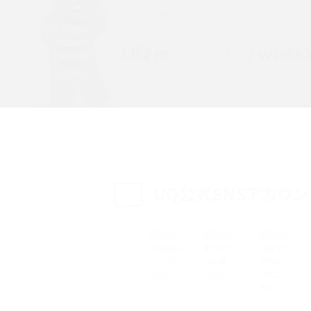
プ設定方法や空き容量が
ASMRとは？意味や動画の種類、楽しみ方を紹介
特典は？料金プランやメリッ
スマホの位置情報機能とは？有効にした場合の
説
リットや注意点などを解説
方法・解除に向けた工
インスタグラムとは？登録や投稿の方法、基本機
をわかりやすく解説
UQ公式SNSアカウン
メリットやAndroid
パケット通信料とは？どのようなサービスがある
3Gサービスの終了についても解説
できない理由は？対処法
バックグラウンド通信とは？オンにするメリットや
く解説
メリット、オフにする方法を解説