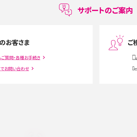
メリットを詳しく紹介
サポートのご案内
度制限とは？回避のコ
LINEの引き継ぎ方法は？対象データや事前準備・
を解説
条件・注意点などを解説
のお客さま
ご
話をかける方法や
iCloudの使用容量を減らす9つの方法！使用状況
解説
の確認手順も紹介
るご質問・各種お手続き
トでお問い合わせ
witter）、
インスタのDMの送り方は？便利機能の使い方や
送る方法を解説
意点をわかりやすく解説
る方法は？相手に知られ
「iPhoneを探す」の使い方と設定方法を紹介！ブ
ウザやアプリから探す方法を詳しく解説
設定・変更方法を解説！
着信拒否とは？設定方法やブロックした番号の
介
認方法を解説