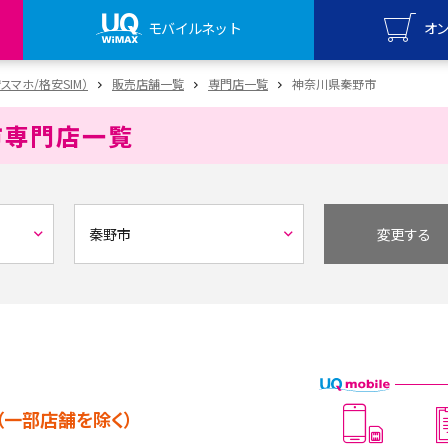
モバイルネット
オ
UQ mo
安スマホ/格安SIM）
販売店舗一覧
専門店一覧
神奈川県秦野市
オンライ
市
専門店一覧
UQ Wi
オンライ
変更する
（一部店舗を除く）