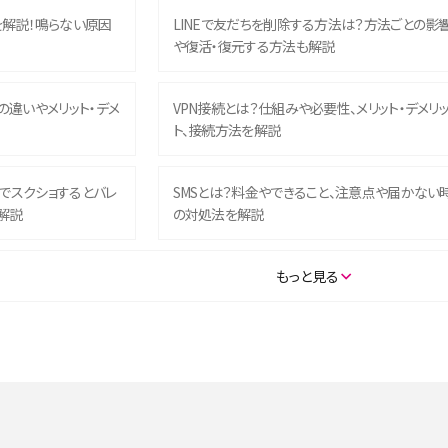
を解説！鳴らない原因
LINEで友だちを削除する方法は？方法ごとの影
や復活・復元する方法も解説
との違いやメリット・デメ
VPN接続とは？仕組みや必要性、メリット・デメリ
ト、接続方法を解説
ム）でスクショするとバレ
SMSとは？料金やできること、注意点や届かない
解説
の対処法を解説
SE（第3世代）の違いは？サ
iPhone 16eとiPhone 14を徹底比較！スペック・
もっと見る
説
能の違いをわかりやすく紹介
5の違いは？カメラ・スペッ
iPhoneの機種変更のやり方は？事前準備・手順
データ移行方法をわかりやすく解説
メリット・デメリット、お
高校生にスマホ制限は必要？所持率やメリット・