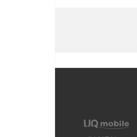
iPhone 11とiPhone 11
ラの性能の違いなどを解説
YouTubeショート動画と
Snapdragon（スナップド
方法やおススメ機種を紹介
フリック入力とは？使い方・
ントをわかりやすく解説
SIMフリーのiPhoneとは
入できる場所を解説
電子マネーとは？支払い方法