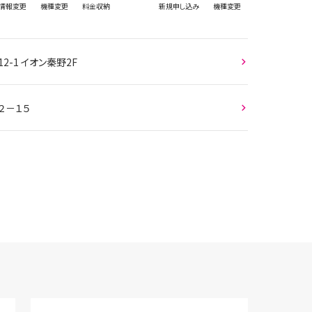
情報
変更
機種変更
料金収納
新規
申し込み
機種変更
2-1 イオン秦野2F
２－１５