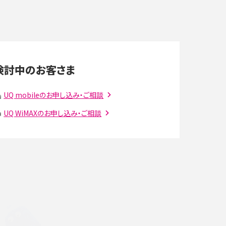
対処法や見直すポイントを解説
LINEの通知がこない時の原因と対処法9選！設定
の確認手順も解説
検討中のお客さま
スマホのウィジェットとは？iPhone・Androidの設
定方法やおススメを紹介
UQ mobileのお申し込み・ご相談
UQ WiMAXのお申し込み・ご相談
注
Bluetooth®とは？Wi-Fiとの違いやスマホ・PCとの
接続方法を解説
ラ
Wi-Fiを快適に使うための速度はどれくらい？用途
別の目安・回線ごとの平均を紹介
確
LINEでブロックされているか確認する方法は？手
順や注意点を解説