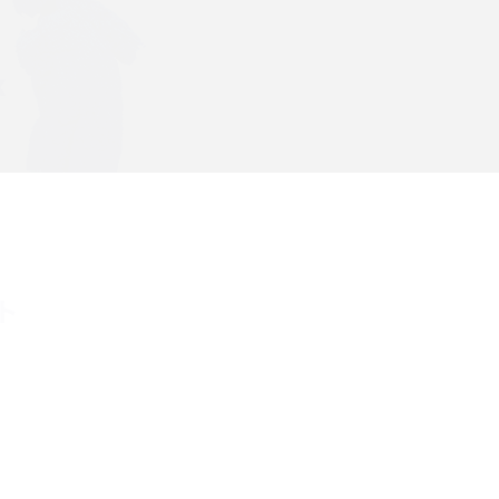
メンションとは？LINE・X・Instagram・Facebook・
TikTokでのやり方を解説
メ
インスタグラムのアカウント削除方法は？利用解除
との違いやバックアップの取り方などを解説
能
スマホのバッテリー交換目安は？状態の確認方法
や劣化の原因、交換にかかる費用も解説
ト
？
iPhoneからAndroidへ乗り換えるメリット・デメリ
ットは？データ移行方法も紹介
デ
Bluetoothがつながらない？原因や対処法、注意
点を紹介