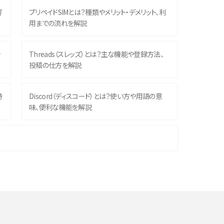
響
プリペイドSIMとは？種類やメリット・デメリット、利
用までの流れを解説
ッ
Threads（スレッズ）とは？主な機能や登録方法、
投稿の仕方を解説
時
Discord（ディスコード）とは？使い方や用語の意
味、便利な機能を解説
機
iPhone 16シリーズのモデルを比較！価格・サイズ・
カメラ性能の違いを徹底解説
や
スマホが高い理由は？購入費用を抑える方法や端
末を選ぶ時の注意点を解説！
デ
スマホのネット通信速度が遅い原因は？すぐできる