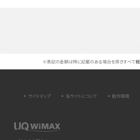
 proを比較！サイズやカメ
iPhoneのバッテリー交換の目安は？交換する方
や費用なども解説
選べる通信ブランド
タイムラプスとは？撮影するメリットやおススメの
は？特徴や作り方を解説
シーン、コツなどをわかりやすく解説
ラゴン）とは？性能の確認
画面ミラーリングとは？接続の種類や方法、つな
※表記の金額は特に記載のある場合を除きすべて
税
らない場合の原因を解説
設定方法や練習のポイ
サブスクとは？言葉の意味やメリット、デメリットの
ほか、サービスの例を解説
サイトマップ
当サイトについて
動作環境
？キャリア版との違いや購
iPhoneが充電できない時はどうすればよい？6つ
の原因と対処法
や種類、メリットなど
Google Pixel 6aってどんなスマホ？特徴やほか