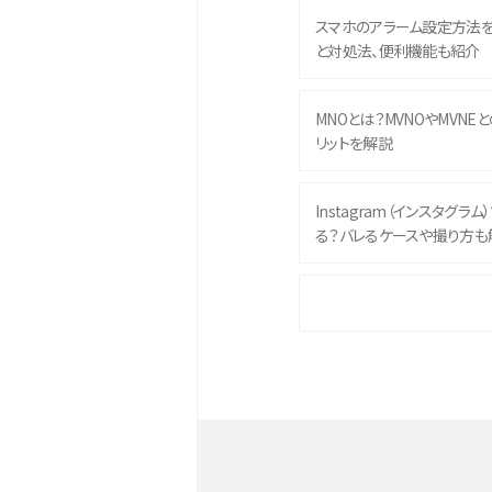
スマホのアラーム設定方法
と対処法、便利機能も紹介
MNOとは？MVNOやMVNE
リットを解説
Instagram（インスタグラ
る？バレるケースや撮り方も
iPhone 16eとiPhone 
イズやスペックを比較して解
iPhone 16とiPhone 1
ク・機能を徹底比較
Androidスマホとは？特徴や