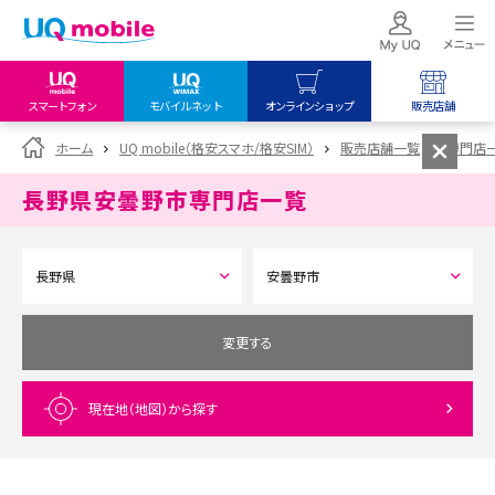
スマートフォン
モバイルネット
オンラインショップ
販売店舗
my UQ WiMAX
UQ mobile
UQ mobile
ホーム
UQ mobile（格安スマホ/格安SIM）
販売店舗一覧
専門店
UQ WiMAX ご契約の方
オンラインショップ
販売店舗
長野県安曇野市
専門店一覧
My UQ mobile
UQ WiMAX
UQ WiMAX
UQ mobile ご契約の方
オンラインショップ
販売店舗
UQ mobile
データチャージサイト
変更する
現在地（地図）
から探す