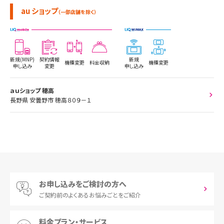
au ショップ
（一部店舗を除く）
新規(MNP)
契約情報
新規
機種変更
料金収納
機種変更
申し込み
変更
申し込み
ａｕショップ 穂高
長野県 安曇野市 穂高８０９－１
お申し込みをご検討の方へ
ご契約前の
よくあるお悩みごとをご紹介
料金プラン・サービス