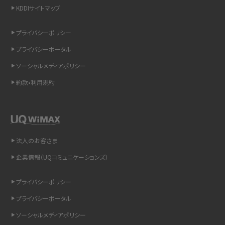
KDDIサイトマップ
スマホのウィジェットとは？iPhone・Androidの設定方法やおススメを紹介
プライバシーポリシー
リプライ機能とは？LINE、X（旧Twitter）、Instagram、TikTokで送る方法を解説
プライバシーポータル
インスタのDMの送り方は？便利機能の使い方や注意点をわかりやすく解説
ソーシャルメディアポリシー
約款•利用規約
Bluetooth®とは？Wi-Fiとの違いやスマホ・PCとの接続方法を解説
LINEで送信取り消しをする方法は？相手に知られるのか、削除との違いも紹介
「iPhoneを探す」の使い方と設定方法を紹介！ブラウザやアプリから探す方法を
法人のお客さま
詳しく解説
企業情報（UQコミュニケーションズ）
Wi-Fiを快適に使うための速度はどれくらい？用途別の目安・回線ごとの平均を
プライバシーポリシー
紹介
プライバシーポータル
LINEの着信音や通知音の設定・変更方法を解説！鳴らない場合の対処法も紹介
ソーシャルメディアポリシー