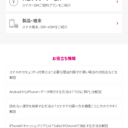
スマホ・SIM
ご契約プランをご紹介
製品・端末
スマホ端末、
SIM・eSIMをご紹介
お役立ち情報
スマホのセキュリティ対策とは？必要な理由や調子が悪い場合の対処法などを
解説
AndroidからiPhoneへデータ移行する方法は？「iOSに移行」を解説
読めない漢字を検索する方法は？スマホでの調べ方を機種ごとにわかりやすく
解説
iPhoneのキャッシュクリアとは？SafariやChromeで消去する方法を解説