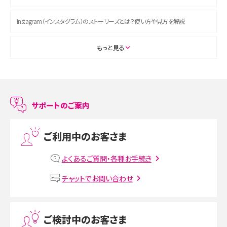
Instagram（インスタグラム）のストーリーズとは？使い方や見方を解説
ASMRとは？初心者向けの代表ジャンルや楽しみ方を解説
もっと見る
スマホのアラーム設定方法を解説！鳴らない原因と対処法、便利機能も紹介
LINEで友だちを削除する方法は？方法ごとの影響や復活・復元する方法も解説
サポートのご案内
プリペイドSIMとは？種類やメリット・デメリット、利用までの流れを解説
ご利用中のお客さま
MNOとは？MVNOやMVNEとの違いやメリット・デメリットを解説
よくあるご質問・各種お手続き
VPN接続とは？仕組みや必要性、メリット・デメリット、接続方法を解説
チャットでお問い合わせ
Threads（スレッズ）とは？主な機能や登録方法、投稿の仕方を解説
ご検討中のお客さま
Instagram（インスタグラム）でスクショするとバレる？バレるケースや撮り方も解