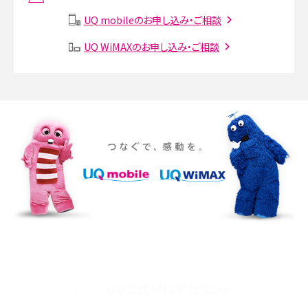
説
UQ mobileのお申し込み・ご相談
SMSとは？料金やできること、注意点や届かない時の対処法を解説
UQ WiMAXのお申し込み・ご相談
Discord（ディスコード）とは？使い方や用語の意味、便利な機能を解説
iPhone 16eとiPhone SE（第3世代）の違いは？サイズやスペックを比較して解説
iPhone 16eとiPhone 14を徹底比較！スペック・機能の違いをわかりやすく紹介
iPhone 16シリーズのモデルを比較！価格・サイズ・カメラ性能の違いを徹底解説
iPhone 16とiPhone 15の違いは？カメラ・スペック・機能を徹底比較
iPhoneの機種変更のやり方は？事前準備・手順やデータ移行方法をわかりやす
く解説
UQ公式SNSアカウント
スマホが高い理由は？購入費用を抑える方法や端末を選ぶ時の注意点を解説！