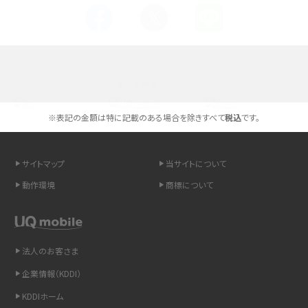
Androidスマホとは？特徴やメリット・デメリット、おススメ機種を紹介
高校生にスマホ制限は必要？所持率やメリット・デメリットを詳しく紹介
選べる通信ブランド
スマホのネット通信速度が遅い原因は？すぐできる対処法や見直すポイントを解
説
※表記の金額は特に記載のある場合を除きすべて
税込
です。
スマホや携帯端末の通信速度制限とは？回避のコツや解除のタイミング・方法
を解説
サイトマップ
当サイトについて
動作環境
商標について
LINEの引き継ぎ方法は？対象データや事前準備・条件・注意点などを解説
LINEの通知がこない時の原因と対処法9選！設定の確認手順も解説
法人のお客さま
非通知設定とは？184で電話をかける方法やiPhone・Androidの設定を解説
企業情報（KDDI）
iCloudの使用容量を減らす9つの方法！使用状況の確認手順も紹介
KDDIホーム