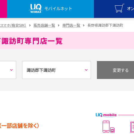
モバイルネット
オ
UQ mo
安スマホ/格安SIM）
販売店舗一覧
専門店一覧
長野県諏訪郡下諏訪町
オンライ
下諏訪町
専門店一覧
UQ Wi
オンライ
変更する
（一部店舗を除く）