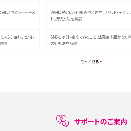
との違いやメリット・デメ
VPN接続とは？仕組みや必要性、メリット・デメリ
ト、接続方法を解説
ム）でスクショするとバレ
SMSとは？料金やできること、注意点や届かない
解説
の対処法を解説
SE（第3世代）の違いは？サ
iPhone 16eとiPhone 14を徹底比較！スペック・
もっと見る
説
能の違いをわかりやすく紹介
5の違いは？カメラ・スペッ
iPhoneの機種変更のやり方は？事前準備・手順
データ移行方法をわかりやすく解説
メリット・デメリット、お
高校生にスマホ制限は必要？所持率やメリット・
メリットを詳しく紹介
サポートのご案内