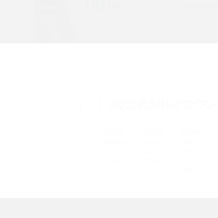
特典は？料金プランやメリッ
スマホの位置情報機能とは？有効にした場合の
説
リットや注意点などを解説
方法・解除に向けた工
インスタグラムとは？登録や投稿の方法、基本機
をわかりやすく解説
UQ公式SNSアカウン
メリットやAndroid
パケット通信料とは？どのようなサービスがある
3Gサービスの終了についても解説
できない理由は？対処法
バックグラウンド通信とは？オンにするメリットや
く解説
メリット、オフにする方法を解説
 proを比較！サイズやカメ
iPhoneのバッテリー交換の目安は？交換する方
や費用なども解説