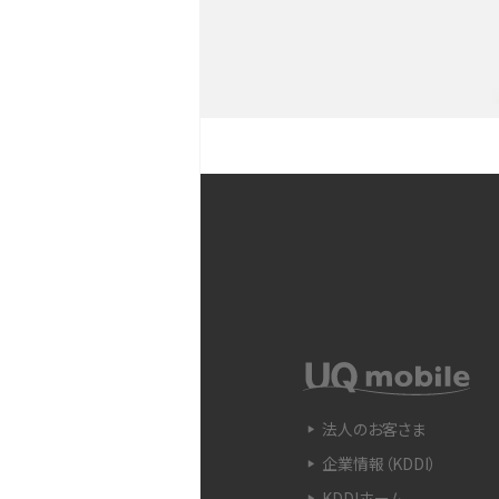
YouTubeショート動画と
Snapdragon（スナップド
方法やおススメ機種を紹介
フリック入力とは？使い方・
ントをわかりやすく解説
SIMフリーのiPhoneとは
入できる場所を解説
電子マネーとは？支払い方法
法人のお客さま
をわかりやすく解説
企業情報（KDDI）
KDDIホーム