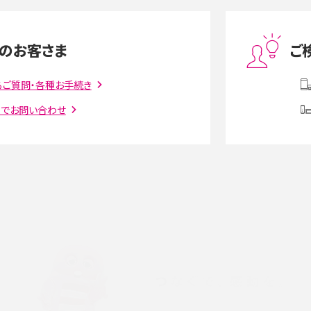
度制限とは？回避のコ
LINEの引き継ぎ方法は？対象データや事前準備・
を解説
条件・注意点などを解説
のお客さま
ご
話をかける方法や
iCloudの使用容量を減らす9つの方法！使用状況
解説
の確認手順も紹介
るご質問・各種お手続き
トでお問い合わせ
witter）、
インスタのDMの送り方は？便利機能の使い方や
送る方法を解説
意点をわかりやすく解説
る方法は？相手に知られ
「iPhoneを探す」の使い方と設定方法を紹介！ブ
ウザやアプリから探す方法を詳しく解説
設定・変更方法を解説！
着信拒否とは？設定方法やブロックした番号の
介
認方法を解説
プ設定方法や空き容量が
ASMRとは？意味や動画の種類、楽しみ方を紹介