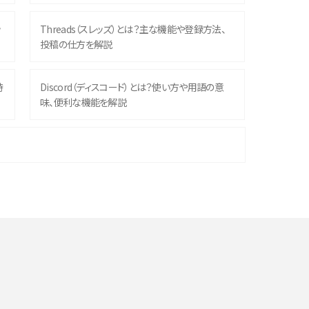
ッ
Threads（スレッズ）とは？主な機能や登録方法、
投稿の仕方を解説
時
Discord（ディスコード）とは？使い方や用語の意
味、便利な機能を解説
機
iPhone 16シリーズのモデルを比較！価格・サイズ・
カメラ性能の違いを徹底解説
や
スマホが高い理由は？購入費用を抑える方法や端
末を選ぶ時の注意点を解説！
デ
スマホのネット通信速度が遅い原因は？すぐできる
対処法や見直すポイントを解説