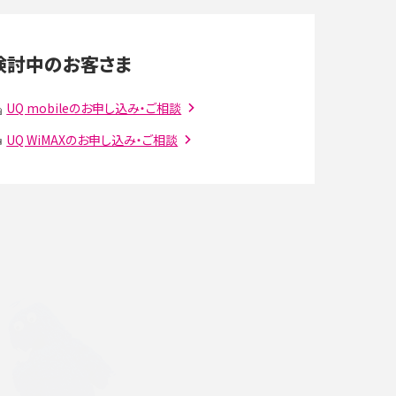
LINEの通知がこない時の原因と対処法9選！設定
の確認手順も解説
検討中のお客さま
スマホのウィジェットとは？iPhone・Androidの設
定方法やおススメを紹介
UQ mobileのお申し込み・ご相談
UQ WiMAXのお申し込み・ご相談
注
Bluetooth®とは？Wi-Fiとの違いやスマホ・PCとの
接続方法を解説
ラ
Wi-Fiを快適に使うための速度はどれくらい？用途
別の目安・回線ごとの平均を紹介
確
LINEでブロックされているか確認する方法は？手
順や注意点を解説
メンションとは？LINE・X・Instagram・Facebook・