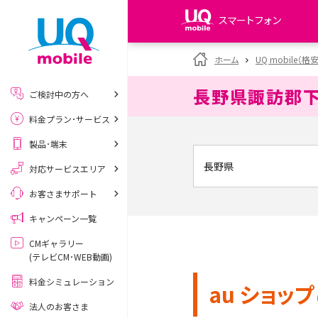
スマートフォン
my UQ WiMAX
ホーム
UQ mobile（格
UQ WiMAX ご契約の方
長野県諏訪郡
ご検討中の方へ
My UQ mobile
料金プラン･サービス
UQ mobile ご契約の方
製品･端末
UQ mobile
データチャージサイト
対応サービスエリア
お客さまサポート
キャンペーン一覧
CMギャラリー
(テレビCM･WEB動画)
料金シミュレーション
au ショップ
法人のお客さま