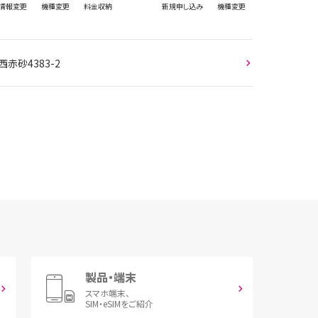
情報
変更
機種変更
料金収納
新規
申し込み
機種変更
赤砂4383-2
製品・端末
スマホ端末、
SIM・eSIMをご紹介