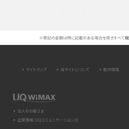
選べる通信ブランド
タイムラプスとは？撮影するメリットやおススメの
は？特徴や作り方を解説
シーン、コツなどをわかりやすく解説
ラゴン）とは？性能の確認
画面ミラーリングとは？接続の種類や方法、つな
※表記の金額は特に記載のある場合を除きすべて
税
らない場合の原因を解説
設定方法や練習のポイ
サブスクとは？言葉の意味やメリット、デメリットの
ほか、サービスの例を解説
サイトマップ
当サイトについて
動作環境
？キャリア版との違いや購
iPhoneが充電できない時はどうすればよい？6つ
の原因と対処法
や種類、メリットなど
Google Pixel 6aってどんなスマホ？特徴やほか
法人のお客さま
スマホとの比較などをわかりやすく解説
企業情報（UQコミュニケーションズ）