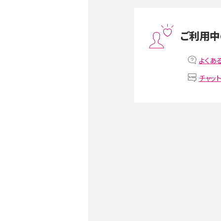
スマホや携帯端末の通信速
ツや解除のタイミング・方法
ご利用中
非通知設定とは？184で電
iPhone・Androidの設定を
よくあ
チャッ
リプライ機能とは？LINE、X（旧T
Instagram、TikTokで
LINEで送信取り消しをす
るのか、削除との違いも紹介
LINEの着信音や通知音の
鳴らない場合の対処法も紹
iCloudとは？バックアッ