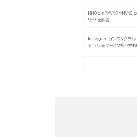
MNOとは？MVNOやMVNE
リットを解説
Instagram（インスタグラ
る？バレるケースや撮り方も
iPhone 16eとiPhone 
イズやスペックを比較して解
iPhone 16とiPhone 1
ク・機能を徹底比較
Androidスマホとは？特徴や
ススメ機種を紹介