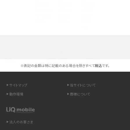
Androidスマホとは？特徴やメリット・デメリット、おススメ機種を紹介
高校生にスマホ制限は必要？所持率やメリット・デメリットを詳しく紹介
スマホのネット通信速度が遅い原因は？すぐできる対処法や見直すポイントを解
説
選べる通信ブランド
スマホや携帯端末の通信速度制限とは？回避のコツや解除のタイミング・方法
を解説
※表記の金額は特に記載のある場合を除きすべて
税込
です。
LINEの引き継ぎ方法は？対象データや事前準備・条件・注意点などを解説
サイトマップ
当サイトについて
LINEの通知がこない時の原因と対処法9選！設定の確認手順も解説
動作環境
商標について
非通知設定とは？184で電話をかける方法やiPhone・Androidの設定を解説
法人のお客さま
iCloudの使用容量を減らす9つの方法！使用状況の確認手順も紹介