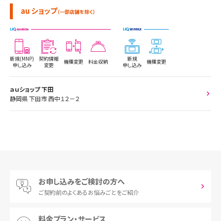
au ショップ
（一部店舗を除く）
新規(MNP)
契約情報
新規
機種変更
料金収納
機種変更
申し込み
変更
申し込み
ａｕショップ 下田
静岡県 下田市 西中１２－２
お申し込みをご検討の方へ
ご契約前の
よくあるお悩みごとをご紹介
料金プラン・サービス