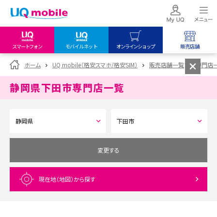
スマートフォン
モバイルネット
オンラインショップ
販売店舗
my UQ WiMAX
UQ mobile
UQ mobile
ホーム
UQ mobile（格安スマホ/格安SIM）
販売店舗一覧
専門店
UQ WiMAX ご契約の方
オンラインショップ
販売店舗
静岡県下田市
専門店一覧
My UQ mobile
UQ WiMAX
UQ WiMAX
UQ mobile ご契約の方
オンラインショップ
販売店舗
UQ mobile
データチャージサイト
変更する
現在地（地図）
から探す