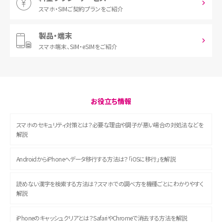
スマホ・SIM
ご契約プランをご紹介
製品・端末
スマホ端末、
SIM・eSIMをご紹介
お役立ち情報
スマホのセキュリティ対策とは？必要な理由や調子が悪い場合の対処法などを
解説
AndroidからiPhoneへデータ移行する方法は？「iOSに移行」を解説
読めない漢字を検索する方法は？スマホでの調べ方を機種ごとにわかりやすく
解説
iPhoneのキャッシュクリアとは？SafariやChromeで消去する方法を解説