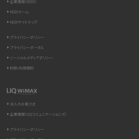
企業情報（KDDI）
スマホのウィジェットとは？iPhone・Androidの設定方法やおススメを紹介
KDDIホーム
KDDIサイトマップ
リプライ機能とは？LINE、X（旧Twitter）、Instagram、TikTokで送る方法を解説
プライバシーポリシー
インスタのDMの送り方は？便利機能の使い方や注意点をわかりやすく解説
プライバシーポータル
Bluetooth®とは？Wi-Fiとの違いやスマホ・PCとの接続方法を解説
ソーシャルメディアポリシー
約款•利用規約
LINEで送信取り消しをする方法は？相手に知られるのか、削除との違いも紹介
「iPhoneを探す」の使い方と設定方法を紹介！ブラウザやアプリから探す方法を
詳しく解説
法人のお客さま
Wi-Fiを快適に使うための速度はどれくらい？用途別の目安・回線ごとの平均を
紹介
企業情報（UQコミュニケーションズ）
LINEの着信音や通知音の設定・変更方法を解説！鳴らない場合の対処法も紹介
プライバシーポリシー