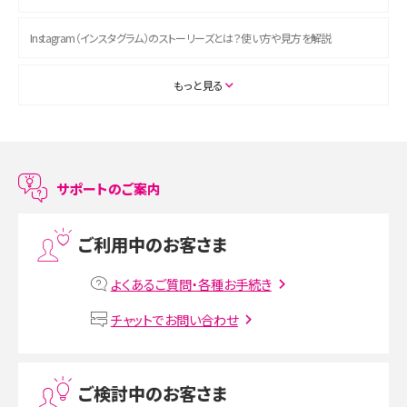
Instagram（インスタグラム）のストーリーズとは？使い方や見方を解説
ASMRとは？初心者向けの代表ジャンルや楽しみ方を解説
もっと見る
スマホのアラーム設定方法を解説！鳴らない原因と対処法、便利機能も紹介
LINEで友だちを削除する方法は？方法ごとの影響や復活・復元する方法も解説
サポートのご案内
プリペイドSIMとは？種類やメリット・デメリット、利用までの流れを解説
ご利用中のお客さま
MNOとは？MVNOやMVNEとの違いやメリット・デメリットを解説
よくあるご質問・各種お手続き
VPN接続とは？仕組みや必要性、メリット・デメリット、接続方法を解説
チャットでお問い合わせ
Threads（スレッズ）とは？主な機能や登録方法、投稿の仕方を解説
ご検討中のお客さま
Instagram（インスタグラム）でスクショするとバレる？バレるケースや撮り方も解