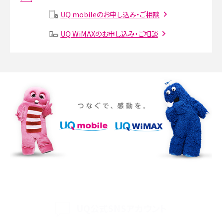
説
UQ mobileのお申し込み・ご相談
SMSとは？料金やできること、注意点や届かない時の対処法を解説
UQ WiMAXのお申し込み・ご相談
Discord（ディスコード）とは？使い方や用語の意味、便利な機能を解説
iPhone 16eとiPhone SE（第3世代）の違いは？サイズやスペックを比較して解説
iPhone 16eとiPhone 14を徹底比較！スペック・機能の違いをわかりやすく紹介
iPhone 16シリーズのモデルを比較！価格・サイズ・カメラ性能の違いを徹底解説
iPhone 16とiPhone 15の違いは？カメラ・スペック・機能を徹底比較
iPhoneの機種変更のやり方は？事前準備・手順やデータ移行方法をわかりやす
く解説
UQ公式SNSアカウント
スマホが高い理由は？購入費用を抑える方法や端末を選ぶ時の注意点を解説！