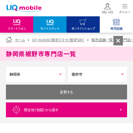
スマートフォン
モバイルネット
オンラインショップ
販売店舗
my UQ WiMAX
UQ mobile
UQ mobile
ホーム
UQ mobile（格安スマホ/格安SIM）
販売店舗一覧
専門店
UQ WiMAX ご契約の方
オンラインショップ
販売店舗
静岡県裾野市
専門店一覧
My UQ mobile
UQ WiMAX
UQ WiMAX
UQ mobile ご契約の方
オンラインショップ
販売店舗
UQ mobile
データチャージサイト
変更する
現在地（地図）
から探す