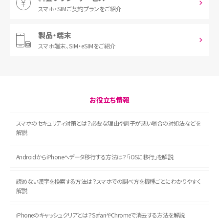
スマホ・SIM
ご契約プランをご紹介
製品・端末
スマホ端末、
SIM・eSIMをご紹介
お役立ち情報
スマホのセキュリティ対策とは？必要な理由や調子が悪い場合の対処法などを
解説
AndroidからiPhoneへデータ移行する方法は？「iOSに移行」を解説
読めない漢字を検索する方法は？スマホでの調べ方を機種ごとにわかりやすく
解説
iPhoneのキャッシュクリアとは？SafariやChromeで消去する方法を解説