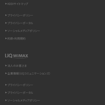
KDDIサイトマップ
スマホのウィジェットとは？iPhone・Androidの設定方法やおススメを紹介
プライバシーポリシー
リプライ機能とは？LINE、X（旧Twitter）、Instagram、TikTokで送る方法を解説
プライバシーポータル
インスタのDMの送り方は？便利機能の使い方や注意点をわかりやすく解説
ソーシャルメディアポリシー
約款•利用規約
Bluetooth®とは？Wi-Fiとの違いやスマホ・PCとの接続方法を解説
LINEで送信取り消しをする方法は？相手に知られるのか、削除との違いも紹介
「iPhoneを探す」の使い方と設定方法を紹介！ブラウザやアプリから探す方法を
法人のお客さま
詳しく解説
企業情報（UQコミュニケーションズ）
Wi-Fiを快適に使うための速度はどれくらい？用途別の目安・回線ごとの平均を
プライバシーポリシー
紹介
プライバシーポータル
LINEの着信音や通知音の設定・変更方法を解説！鳴らない場合の対処法も紹介
ソーシャルメディアポリシー