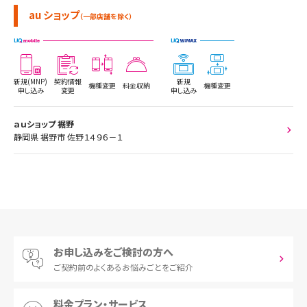
au ショップ
（一部店舗を除く）
新規(MNP)
契約情報
新規
機種変更
料金収納
機種変更
申し込み
変更
申し込み
ａｕショップ 裾野
静岡県 裾野市 佐野１４９６－１
お申し込みをご検討の方へ
ご契約前の
よくあるお悩みごとをご紹介
料金プラン・サービス