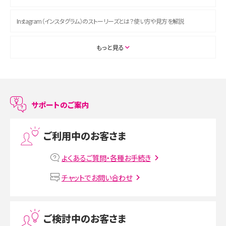
Instagram（インスタグラム）のストーリーズとは？使い方や見方を解説
ASMRとは？初心者向けの代表ジャンルや楽しみ方を解説
もっと見る
スマホのアラーム設定方法を解説！鳴らない原因と対処法、便利機能も紹介
LINEで友だちを削除する方法は？方法ごとの影響や復活・復元する方法も解説
サポートのご案内
プリペイドSIMとは？種類やメリット・デメリット、利用までの流れを解説
ご利用中のお客さま
MNOとは？MVNOやMVNEとの違いやメリット・デメリットを解説
よくあるご質問・各種お手続き
VPN接続とは？仕組みや必要性、メリット・デメリット、接続方法を解説
チャットでお問い合わせ
Threads（スレッズ）とは？主な機能や登録方法、投稿の仕方を解説
ご検討中のお客さま
Instagram（インスタグラム）でスクショするとバレる？バレるケースや撮り方も解