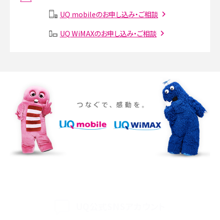
説
UQ mobileのお申し込み・ご相談
SMSとは？料金やできること、注意点や届かない時の対処法を解説
UQ WiMAXのお申し込み・ご相談
Discord（ディスコード）とは？使い方や用語の意味、便利な機能を解説
iPhone 16eとiPhone SE（第3世代）の違いは？サイズやスペックを比較して解説
iPhone 16eとiPhone 14を徹底比較！スペック・機能の違いをわかりやすく紹介
iPhone 16シリーズのモデルを比較！価格・サイズ・カメラ性能の違いを徹底解説
iPhone 16とiPhone 15の違いは？カメラ・スペック・機能を徹底比較
iPhoneの機種変更のやり方は？事前準備・手順やデータ移行方法をわかりやす
く解説
UQ公式SNSアカウント
スマホが高い理由は？購入費用を抑える方法や端末を選ぶ時の注意点を解説！