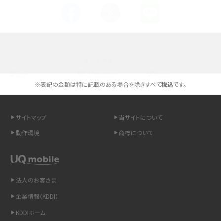
Androidスマホとは？特徴やメリット・デメリット、おススメ機種を紹介
高校生にスマホ制限は必要？所持率やメリット・デメリットを詳しく紹介
選べる通信ブランド
スマホのネット通信速度が遅い原因は？すぐできる対処法や見直すポイントを解
説
※表記の金額は特に記載のある場合を除きすべて
税込
です。
スマホや携帯端末の通信速度制限とは？回避のコツや解除のタイミング・方法
を解説
サイトマップ
当サイトについて
動作環境
商標について
LINEの引き継ぎ方法は？対象データや事前準備・条件・注意点などを解説
LINEの通知がこない時の原因と対処法9選！設定の確認手順も解説
法人のお客さま
非通知設定とは？184で電話をかける方法やiPhone・Androidの設定を解説
企業情報（KDDI）
iCloudの使用容量を減らす9つの方法！使用状況の確認手順も紹介
KDDIホーム