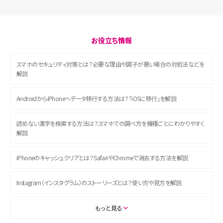
お役立ち情報
スマホのセキュリティ対策とは？必要な理由や調子が悪い場合の対処法などを
解説
AndroidからiPhoneへデータ移行する方法は？「iOSに移行」を解説
読めない漢字を検索する方法は？スマホでの調べ方を機種ごとにわかりやすく
解説
iPhoneのキャッシュクリアとは？SafariやChromeで消去する方法を解説
Instagram（インスタグラム）のストーリーズとは？使い方や見方を解説
ASMRとは？初心者向けの代表ジャンルや楽しみ方を解説
もっと見る