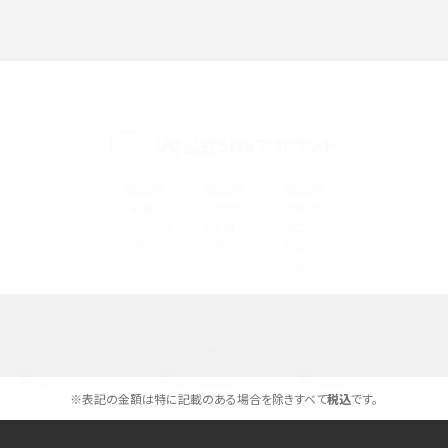
iPhone 16eとiPhone SE（第3世代）の違いは？サイズやスペックを比較して解説
iPhone 16eとiPhone 14を徹底比較！スペック・機能の違いをわかりやすく紹介
iPhone 16シリーズのモデルを比較！価格・サイズ・カメラ性能の違いを徹底解説
UQ公式SNSアカウント
iPhone 16とiPhone 15の違いは？カメラ・スペック・機能を徹底比較
iPhoneの機種変更のやり方は？事前準備・手順やデータ移行方法をわかりやす
く解説
スマホが高い理由は？購入費用を抑える方法や端末を選ぶ時の注意点を解説！
選べる通信ブランド
Androidスマホとは？特徴やメリット・デメリット、おススメ機種を紹介
※表記の金額は特に記載のある場合を除きすべて
税込
です。
高校生にスマホ制限は必要？所持率やメリット・デメリットを詳しく紹介