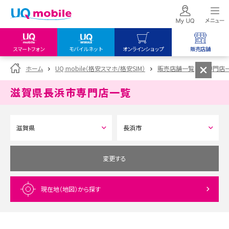
スマートフォン
モバイルネット
オンラインショップ
販売店舗
my UQ WiMAX
UQ mobile
UQ mobile
ホーム
UQ mobile（格安スマホ/格安SIM）
販売店舗一覧
専門店
UQ WiMAX ご契約の方
オンラインショップ
販売店舗
滋賀県長浜市
専門店一覧
My UQ mobile
UQ WiMAX
UQ WiMAX
UQ mobile ご契約の方
オンラインショップ
販売店舗
UQ mobile
データチャージサイト
変更する
現在地（地図）
から探す