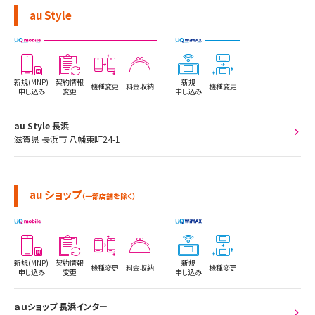
au Style
新規(MNP)
契約情報
新規
機種変更
料金収納
機種変更
申し込み
変更
申し込み
au Style 長浜
滋賀県 長浜市 八幡東町24-1
au ショップ
（一部店舗を除く）
新規(MNP)
契約情報
新規
機種変更
料金収納
機種変更
申し込み
変更
申し込み
ａｕショップ 長浜インター