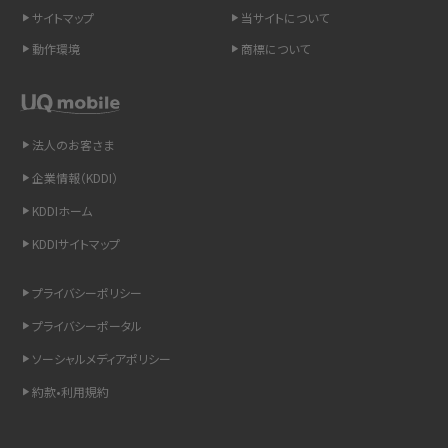
スマホのネット通信速度が遅い原因は？すぐできる対処法や見直すポイントを解
サイトマップ
当サイトについて
説
動作環境
商標について
スマホや携帯端末の通信速度制限とは？回避のコツや解除のタイミング・方法
を解説
法人のお客さま
LINEの引き継ぎ方法は？対象データや事前準備・条件・注意点などを解説
企業情報（KDDI）
LINEの通知がこない時の原因と対処法9選！設定の確認手順も解説
KDDIホーム
KDDIサイトマップ
非通知設定とは？184で電話をかける方法やiPhone・Androidの設定を解説
プライバシーポリシー
iCloudの使用容量を減らす9つの方法！使用状況の確認手順も紹介
プライバシーポータル
スマホのウィジェットとは？iPhone・Androidの設定方法やおススメを紹介
ソーシャルメディアポリシー
約款•利用規約
リプライ機能とは？LINE、X（旧Twitter）、Instagram、TikTokで送る方法を解説