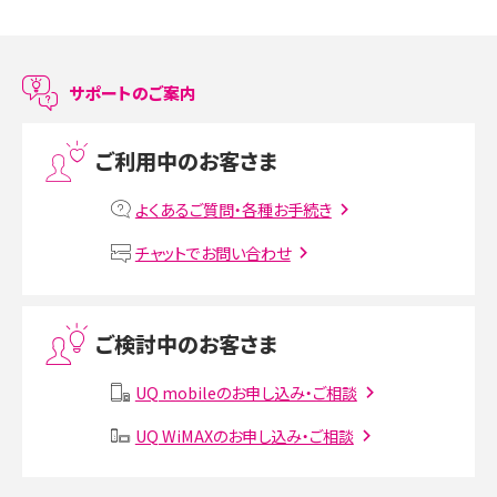
スマホのアラーム設定方法を解説！鳴らない原因と対処法、便利機能も紹介
LINEで友だちを削除する方法は？方法ごとの影響や復活・復元する方法も解説
サポートのご案内
プリペイドSIMとは？種類やメリット・デメリット、利用までの流れを解説
ご利用中のお客さま
MNOとは？MVNOやMVNEとの違いやメリット・デメリットを解説
よくあるご質問・各種お手続き
VPN接続とは？仕組みや必要性、メリット・デメリット、接続方法を解説
チャットでお問い合わせ
Threads（スレッズ）とは？主な機能や登録方法、投稿の仕方を解説
ご検討中のお客さま
Instagram（インスタグラム）でスクショするとバレる？バレるケースや撮り方も解
説
UQ mobileのお申し込み・ご相談
SMSとは？料金やできること、注意点や届かない時の対処法を解説
UQ WiMAXのお申し込み・ご相談
Discord（ディスコード）とは？使い方や用語の意味、便利な機能を解説