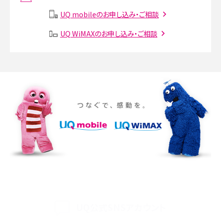
説
UQ mobileのお申し込み・ご相談
SMSとは？料金やできること、注意点や届かない時の対処法を解説
UQ WiMAXのお申し込み・ご相談
Discord（ディスコード）とは？使い方や用語の意味、便利な機能を解説
iPhone 16eとiPhone SE（第3世代）の違いは？サイズやスペックを比較して解説
iPhone 16eとiPhone 14を徹底比較！スペック・機能の違いをわかりやすく紹介
iPhone 16シリーズのモデルを比較！価格・サイズ・カメラ性能の違いを徹底解説
iPhone 16とiPhone 15の違いは？カメラ・スペック・機能を徹底比較
iPhoneの機種変更のやり方は？事前準備・手順やデータ移行方法をわかりやす
く解説
UQ公式SNSアカウント
スマホが高い理由は？購入費用を抑える方法や端末を選ぶ時の注意点を解説！