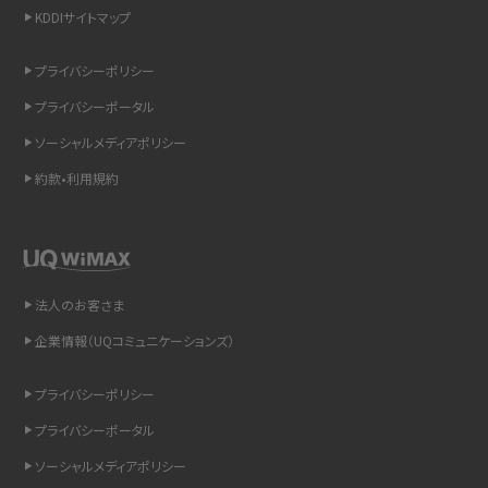
KDDIサイトマップ
スマホのウィジェットとは？iPhone・Androidの設定方法やおススメを紹介
プライバシーポリシー
リプライ機能とは？LINE、X（旧Twitter）、Instagram、TikTokで送る方法を解説
プライバシーポータル
インスタのDMの送り方は？便利機能の使い方や注意点をわかりやすく解説
ソーシャルメディアポリシー
約款•利用規約
Bluetooth®とは？Wi-Fiとの違いやスマホ・PCとの接続方法を解説
LINEで送信取り消しをする方法は？相手に知られるのか、削除との違いも紹介
「iPhoneを探す」の使い方と設定方法を紹介！ブラウザやアプリから探す方法を
法人のお客さま
詳しく解説
企業情報（UQコミュニケーションズ）
Wi-Fiを快適に使うための速度はどれくらい？用途別の目安・回線ごとの平均を
プライバシーポリシー
紹介
プライバシーポータル
LINEの着信音や通知音の設定・変更方法を解説！鳴らない場合の対処法も紹介
ソーシャルメディアポリシー