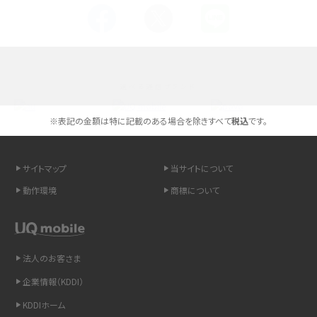
Androidスマホとは？特徴やメリット・デメリット、おススメ機種を紹介
高校生にスマホ制限は必要？所持率やメリット・デメリットを詳しく紹介
選べる通信ブランド
スマホのネット通信速度が遅い原因は？すぐできる対処法や見直すポイントを解
説
※表記の金額は特に記載のある場合を除きすべて
税込
です。
スマホや携帯端末の通信速度制限とは？回避のコツや解除のタイミング・方法
を解説
サイトマップ
当サイトについて
動作環境
商標について
LINEの引き継ぎ方法は？対象データや事前準備・条件・注意点などを解説
LINEの通知がこない時の原因と対処法9選！設定の確認手順も解説
法人のお客さま
非通知設定とは？184で電話をかける方法やiPhone・Androidの設定を解説
企業情報（KDDI）
iCloudの使用容量を減らす9つの方法！使用状況の確認手順も紹介
KDDIホーム