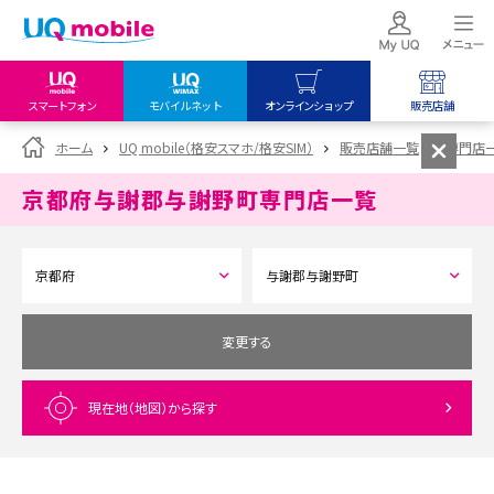
スマートフォン
モバイルネット
オンラインショップ
販売店舗
my UQ WiMAX
UQ mobile
UQ mobile
ホーム
UQ mobile（格安スマホ/格安SIM）
販売店舗一覧
専門店
UQ WiMAX ご契約の方
オンラインショップ
販売店舗
京都府与謝郡与謝野町
専門店一覧
My UQ mobile
UQ WiMAX
UQ WiMAX
UQ mobile ご契約の方
オンラインショップ
販売店舗
UQ mobile
データチャージサイト
変更する
現在地（地図）
から探す