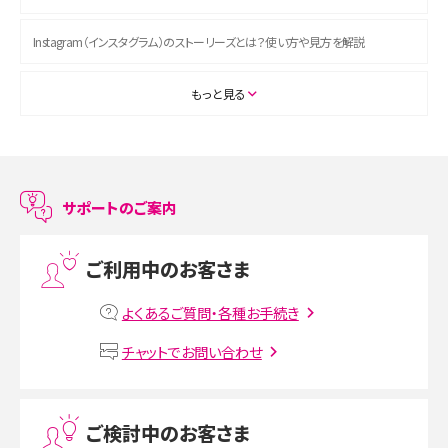
Instagram（インスタグラム）のストーリーズとは？使い方や見方を解説
ASMRとは？初心者向けの代表ジャンルや楽しみ方を解説
もっと見る
スマホのアラーム設定方法を解説！鳴らない原因と対処法、便利機能も紹介
LINEで友だちを削除する方法は？方法ごとの影響や復活・復元する方法も解説
サポートのご案内
プリペイドSIMとは？種類やメリット・デメリット、利用までの流れを解説
ご利用中のお客さま
MNOとは？MVNOやMVNEとの違いやメリット・デメリットを解説
よくあるご質問・各種お手続き
VPN接続とは？仕組みや必要性、メリット・デメリット、接続方法を解説
チャットでお問い合わせ
Threads（スレッズ）とは？主な機能や登録方法、投稿の仕方を解説
ご検討中のお客さま
Instagram（インスタグラム）でスクショするとバレる？バレるケースや撮り方も解