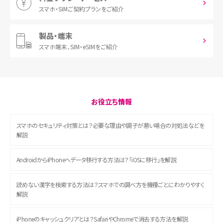
スマホ・SIM
ご契約プランをご紹介
製品・端末
スマホ端末、
SIM・eSIMをご紹介
お役立ち情報
スマホのセキュリティ対策とは？必要な理由や調子が悪い場合の対処法などを
解説
AndroidからiPhoneへデータ移行する方法は？「iOSに移行」を解説
読めない漢字を検索する方法は？スマホでの調べ方を機種ごとにわかりやすく
解説
iPhoneのキャッシュクリアとは？SafariやChromeで消去する方法を解説