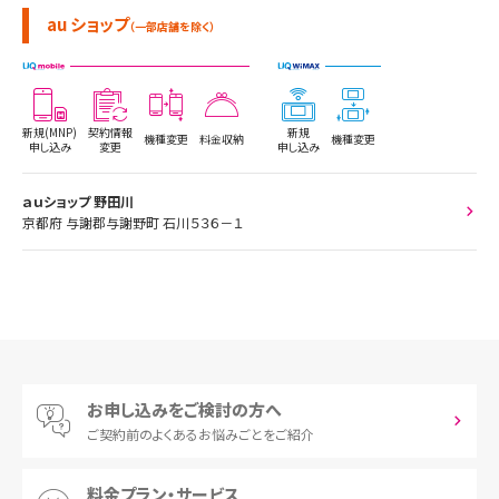
au ショップ
（一部店舗を除く）
新規(MNP)
契約情報
新規
機種変更
料金収納
機種変更
申し込み
変更
申し込み
ａｕショップ 野田川
京都府 与謝郡与謝野町 石川５３６－１
お申し込みをご検討の方へ
ご契約前の
よくあるお悩みごとをご紹介
料金プラン・サービス