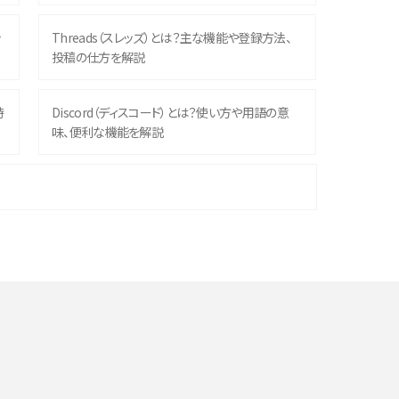
ッ
Threads（スレッズ）とは？主な機能や登録方法、
投稿の仕方を解説
時
Discord（ディスコード）とは？使い方や用語の意
味、便利な機能を解説
機
iPhone 16シリーズのモデルを比較！価格・サイズ・
カメラ性能の違いを徹底解説
や
スマホが高い理由は？購入費用を抑える方法や端
末を選ぶ時の注意点を解説！
デ
スマホのネット通信速度が遅い原因は？すぐできる
対処法や見直すポイントを解説