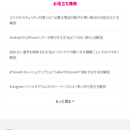
お役立ち情報
スマホのセキュリティ対策とは？必要な理由や調子が悪い場合の対処法などを
解説
AndroidからiPhoneへデータ移行する方法は？「iOSに移行」を解説
読めない漢字を検索する方法は？スマホでの調べ方を機種ごとにわかりやすく
解説
iPhoneのキャッシュクリアとは？SafariやChromeで消去する方法を解説
Instagram（インスタグラム）のストーリーズとは？使い方や見方を解説
ASMRとは？初心者向けの代表ジャンルや楽しみ方を解説
もっと見る
スマホのアラーム設定方法を解説！鳴らない原因と対処法、便利機能も紹介
LINEで友だちを削除する方法は？方法ごとの影響や復活・復元する方法も解説