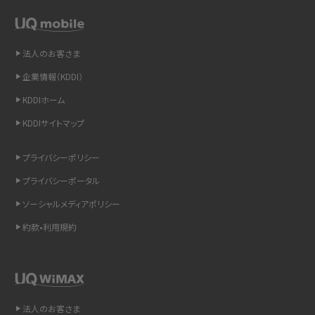
スマホや携帯端末の通信速度制限とは？回避のコツや解除のタイミング・方法
を解説
法人のお客さま
LINEの引き継ぎ方法は？対象データや事前準備・条件・注意点などを解説
企業情報（KDDI）
LINEの通知がこない時の原因と対処法9選！設定の確認手順も解説
KDDIホーム
KDDIサイトマップ
非通知設定とは？184で電話をかける方法やiPhone・Androidの設定を解説
プライバシーポリシー
iCloudの使用容量を減らす9つの方法！使用状況の確認手順も紹介
プライバシーポータル
スマホのウィジェットとは？iPhone・Androidの設定方法やおススメを紹介
ソーシャルメディアポリシー
約款•利用規約
リプライ機能とは？LINE、X（旧Twitter）、Instagram、TikTokで送る方法を解説
インスタのDMの送り方は？便利機能の使い方や注意点をわかりやすく解説
Bluetooth®とは？Wi-Fiとの違いやスマホ・PCとの接続方法を解説
法人のお客さま