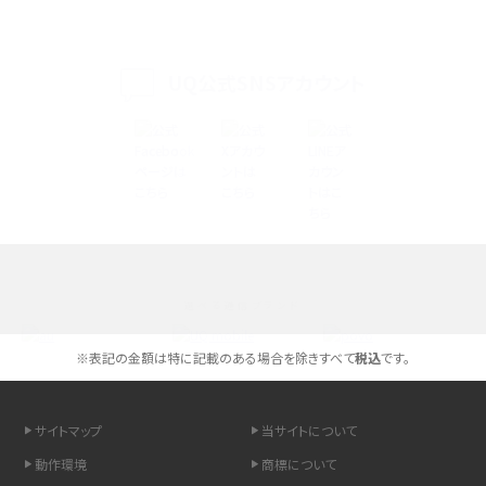
iPhone 16eとiPhone 14を徹底比較！スペック・機能の違いをわかりやすく紹介
iPhone 16シリーズのモデルを比較！価格・サイズ・カメラ性能の違いを徹底解説
UQ公式SNSアカウント
iPhone 16とiPhone 15の違いは？カメラ・スペック・機能を徹底比較
iPhoneの機種変更のやり方は？事前準備・手順やデータ移行方法をわかりやす
く解説
スマホが高い理由は？購入費用を抑える方法や端末を選ぶ時の注意点を解説！
選べる通信ブランド
Androidスマホとは？特徴やメリット・デメリット、おススメ機種を紹介
※表記の金額は特に記載のある場合を除きすべて
税込
です。
高校生にスマホ制限は必要？所持率やメリット・デメリットを詳しく紹介
スマホのネット通信速度が遅い原因は？すぐできる対処法や見直すポイントを解
サイトマップ
当サイトについて
説
動作環境
商標について