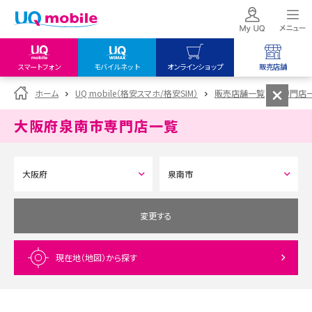
スマートフォン
モバイルネット
オンラインショップ
販売店舗
my UQ WiMAX
UQ mobile
UQ mobile
ホーム
UQ mobile（格安スマホ/格安SIM）
販売店舗一覧
専門店
UQ WiMAX ご契約の方
オンラインショップ
販売店舗
大阪府泉南市
専門店一覧
My UQ mobile
UQ WiMAX
UQ WiMAX
UQ mobile ご契約の方
オンラインショップ
販売店舗
UQ mobile
データチャージサイト
変更する
現在地（地図）
から探す