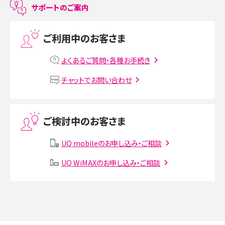
サポートのご案内
プリペイドSIMとは？種類やメリット・デメリット、利用までの流れを解説
ご利用中のお客さま
MNOとは？MVNOやMVNEとの違いやメリット・デメリットを解説
よくあるご質問・各種お手続き
VPN接続とは？仕組みや必要性、メリット・デメリット、接続方法を解説
チャットでお問い合わせ
Threads（スレッズ）とは？主な機能や登録方法、投稿の仕方を解説
ご検討中のお客さま
Instagram（インスタグラム）でスクショするとバレる？バレるケースや撮り方も解
説
UQ mobileのお申し込み・ご相談
SMSとは？料金やできること、注意点や届かない時の対処法を解説
UQ WiMAXのお申し込み・ご相談
Discord（ディスコード）とは？使い方や用語の意味、便利な機能を解説
iPhone 16eとiPhone SE（第3世代）の違いは？サイズやスペックを比較して解説