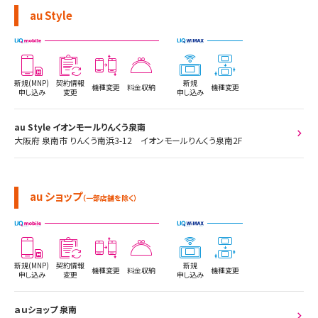
au Style
新規(MNP)
契約情報
新規
機種変更
料金収納
機種変更
申し込み
変更
申し込み
au Style イオンモールりんくう泉南
大阪府 泉南市 りんくう南浜3-12 イオンモールりんくう泉南2F
au ショップ
（一部店舗を除く）
新規(MNP)
契約情報
新規
機種変更
料金収納
機種変更
申し込み
変更
申し込み
ａｕショップ 泉南