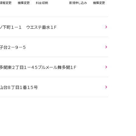
情報
変更
機種変更
料金収納
新規
申し込み
機種変更
天ノ下町１－１ ウエステ垂水１Ｆ
子台２－９－５
舞多聞東２丁目１－４５ブルメール舞多聞１Ｆ
青山台８丁目１番１５号