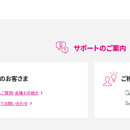
5の違いは？カメラ・スペッ
iPhoneの機種変更のやり方は？事前準備・手順
データ移行方法をわかりやすく解説
メリット・デメリット、お
高校生にスマホ制限は必要？所持率やメリット・
メリットを詳しく紹介
サポートのご案内
度制限とは？回避のコ
LINEの引き継ぎ方法は？対象データや事前準備・
を解説
条件・注意点などを解説
のお客さま
ご
話をかける方法や
iCloudの使用容量を減らす9つの方法！使用状況
解説
の確認手順も紹介
るご質問・各種お手続き
トでお問い合わせ
witter）、
インスタのDMの送り方は？便利機能の使い方や
送る方法を解説
意点をわかりやすく解説