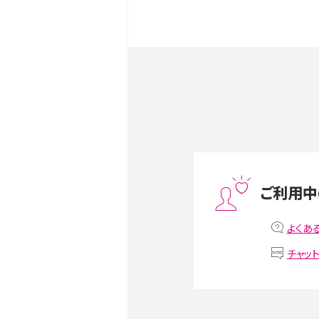
iPhone 16とiPhone 1
ク・機能を徹底比較
Androidスマホとは？特徴や
ススメ機種を紹介
スマホや携帯端末の通信速
ツや解除のタイミング・方法
ご利用中
非通知設定とは？184で電
iPhone・Androidの設定を
よくあ
チャッ
リプライ機能とは？LINE、X（旧T
Instagram、TikTokで