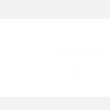
る方法は？相手に知られ
「iPhoneを探す」の使い方と設定方法を紹介！ブ
ウザやアプリから探す方法を詳しく解説
設定・変更方法を解説！
着信拒否とは？設定方法やブロックした番号の
介
認方法を解説
プ設定方法や空き容量が
UQ公式SNSアカウン
ASMRとは？意味や動画の種類、楽しみ方を紹介
特典は？料金プランやメリッ
スマホの位置情報機能とは？有効にした場合の
説
リットや注意点などを解説
方法・解除に向けた工
インスタグラムとは？登録や投稿の方法、基本機
をわかりやすく解説
メリットやAndroid
パケット通信料とは？どのようなサービスがある