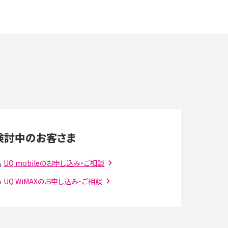
や
スマホが高い理由は？購入費用を抑える方法や端
末を選ぶ時の注意点を解説！
デ
スマホのネット通信速度が遅い原因は？すぐできる
対処法や見直すポイントを解説
LINEの通知がこない時の原因と対処法9選！設定
の確認手順も解説
検討中のお客さま
スマホのウィジェットとは？iPhone・Androidの設
定方法やおススメを紹介
UQ mobileのお申し込み・ご相談
UQ WiMAXのお申し込み・ご相談
注
Bluetooth®とは？Wi-Fiとの違いやスマホ・PCとの
接続方法を解説