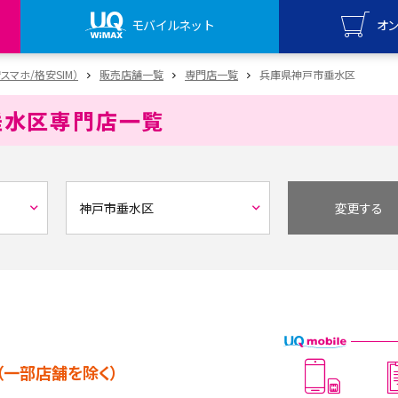
モバイルネット
オ
UQ mo
安スマホ/格安SIM）
販売店舗一覧
専門店一覧
兵庫県神戸市垂水区
オンライ
垂水区
専門店一覧
UQ Wi
オンライ
変更する
（一部店舗を除く）