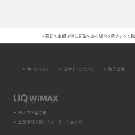
3Gサービスの終了についても解説
選べる通信ブランド
できない理由は？対処法
バックグラウンド通信とは？オンにするメリットや
く解説
メリット、オフにする方法を解説
※表記の金額は特に記載のある場合を除きすべて
税
 proを比較！サイズやカメ
iPhoneのバッテリー交換の目安は？交換する方
や費用なども解説
サイトマップ
当サイトについて
動作環境
タイムラプスとは？撮影するメリットやおススメの
は？特徴や作り方を解説
シーン、コツなどをわかりやすく解説
ラゴン）とは？性能の確認
画面ミラーリングとは？接続の種類や方法、つな
らない場合の原因を解説
法人のお客さま
企業情報（UQコミュニケーションズ）
設定方法や練習のポイ
サブスクとは？言葉の意味やメリット、デメリットの
ほか、サービスの例を解説