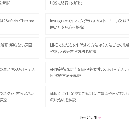
を解説
「iOSに移行」を解説
？SafariやChrome
Instagram（インスタグラム）のストーリーズとは
使い方や見方を解説
を解説！鳴らない原因
LINEで友だちを削除する方法は？方法ごとの影
や復活・復元する方法も解説
との違いやメリット・デメ
VPN接続とは？仕組みや必要性、メリット・デメリ
ト、接続方法を解説
ム）でスクショするとバレ
SMSとは？料金やできること、注意点や届かない
解説
の対処法を解説
SE（第3世代）の違いは？サ
iPhone 16eとiPhone 14を徹底比較！スペック・
もっと見る
説
能の違いをわかりやすく紹介