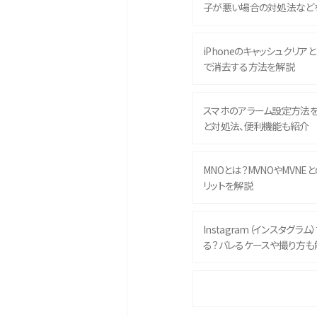
子が悪い場合の対処法など
iPhoneのキャッシュクリアとは
で消去する方法を解説
スマホのアラーム設定方法
と対処法、便利機能も紹介
MNOとは？MVNOやMVNE
リットを解説
Instagram（インスタグラ
る？バレるケースや撮り方も
iPhone 16eとiPhone 
イズやスペックを比較して解