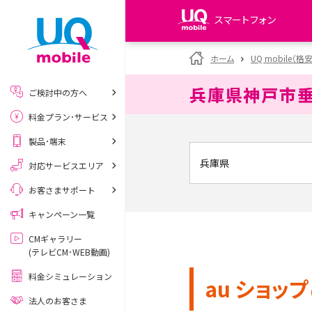
スマートフォン
my UQ WiMAX
ホーム
UQ mobile（格
UQ WiMAX ご契約の方
兵庫県神戸市
ご検討中の方へ
My UQ mobile
料金プラン･サービス
UQ mobile ご契約の方
製品･端末
UQ mobile
データチャージサイト
対応サービスエリア
お客さまサポート
キャンペーン一覧
CMギャラリー
(テレビCM･WEB動画)
料金シミュレーション
au ショップ
法人のお客さま