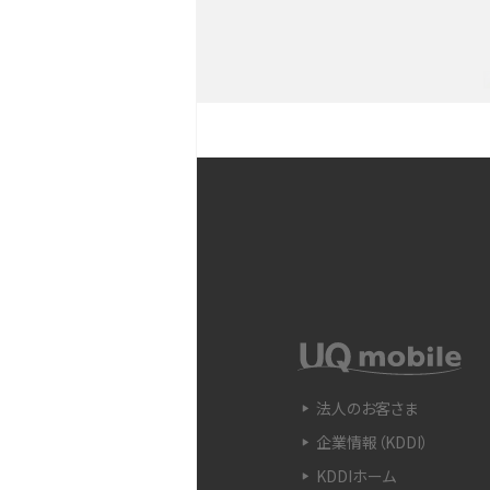
との違いも解説
iPhoneのバックアップが
や注意点などをわかりやす
iPhone 11とiPhone 11
ラの性能の違いなどを解説
YouTubeショート動画と
Snapdragon（スナップド
方法やおススメ機種を紹介
法人のお客さま
企業情報（KDDI）
フリック入力とは？使い方・
ントをわかりやすく解説
KDDIホーム