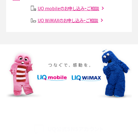
説
UQ mobileのお申し込み・ご相談
SMSとは？料金やできること、注意点や届かない時の対処法を解説
UQ WiMAXのお申し込み・ご相談
Discord（ディスコード）とは？使い方や用語の意味、便利な機能を解説
iPhone 16eとiPhone SE（第3世代）の違いは？サイズやスペックを比較して解説
iPhone 16eとiPhone 14を徹底比較！スペック・機能の違いをわかりやすく紹介
iPhone 16シリーズのモデルを比較！価格・サイズ・カメラ性能の違いを徹底解説
iPhone 16とiPhone 15の違いは？カメラ・スペック・機能を徹底比較
iPhoneの機種変更のやり方は？事前準備・手順やデータ移行方法をわかりやす
く解説
UQ公式SNSアカウント
スマホが高い理由は？購入費用を抑える方法や端末を選ぶ時の注意点を解説！