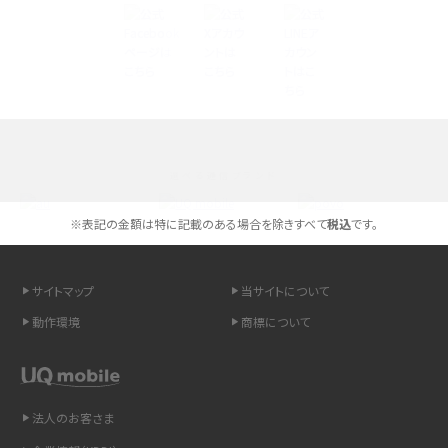
Androidスマホとは？特徴やメリット・デメリット、おススメ機種を紹介
高校生にスマホ制限は必要？所持率やメリット・デメリットを詳しく紹介
スマホのネット通信速度が遅い原因は？すぐできる対処法や見直すポイントを解
説
選べる通信ブランド
スマホや携帯端末の通信速度制限とは？回避のコツや解除のタイミング・方法
を解説
※表記の金額は特に記載のある場合を除きすべて
税込
です。
LINEの引き継ぎ方法は？対象データや事前準備・条件・注意点などを解説
サイトマップ
当サイトについて
LINEの通知がこない時の原因と対処法9選！設定の確認手順も解説
動作環境
商標について
非通知設定とは？184で電話をかける方法やiPhone・Androidの設定を解説
法人のお客さま
iCloudの使用容量を減らす9つの方法！使用状況の確認手順も紹介