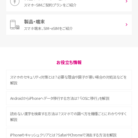
スマホ・SIM
ご契約プランをご紹介
製品・端末
スマホ端末、
SIM・eSIMをご紹介
お役立ち情報
スマホのセキュリティ対策とは？必要な理由や調子が悪い場合の対処法などを
解説
AndroidからiPhoneへデータ移行する方法は？「iOSに移行」を解説
読めない漢字を検索する方法は？スマホでの調べ方を機種ごとにわかりやすく
解説
iPhoneのキャッシュクリアとは？SafariやChromeで消去する方法を解説