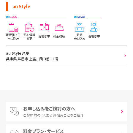
au Style
新規(MNP)
契約情報
新規
機種変更
料金収納
機種変更
申し込み
変更
申し込み
au Style 芦屋
兵庫県 芦屋市 上宮川町９番１１号
お申し込みをご検討の方へ
ご契約前の
よくあるお悩みごとをご紹介
料金プラン・サービス