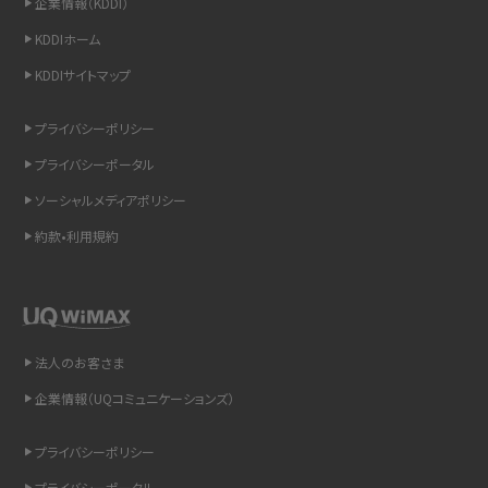
企業情報（KDDI）
スマホのウィジェットとは？iPhone・Androidの設定方法やおススメを紹介
KDDIホーム
KDDIサイトマップ
リプライ機能とは？LINE、X（旧Twitter）、Instagram、TikTokで送る方法を解説
プライバシーポリシー
インスタのDMの送り方は？便利機能の使い方や注意点をわかりやすく解説
プライバシーポータル
Bluetooth®とは？Wi-Fiとの違いやスマホ・PCとの接続方法を解説
ソーシャルメディアポリシー
約款•利用規約
LINEで送信取り消しをする方法は？相手に知られるのか、削除との違いも紹介
「iPhoneを探す」の使い方と設定方法を紹介！ブラウザやアプリから探す方法を
詳しく解説
法人のお客さま
Wi-Fiを快適に使うための速度はどれくらい？用途別の目安・回線ごとの平均を
紹介
企業情報（UQコミュニケーションズ）
LINEの着信音や通知音の設定・変更方法を解説！鳴らない場合の対処法も紹介
プライバシーポリシー
プライバシーポータル