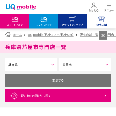
スマートフォン
モバイルネット
オンラインショップ
販売店舗
my UQ WiMAX
UQ mobile
UQ mobile
ホーム
UQ mobile（格安スマホ/格安SIM）
販売店舗一覧
専門店
UQ WiMAX ご契約の方
オンラインショップ
販売店舗
兵庫県芦屋市
専門店一覧
My UQ mobile
UQ WiMAX
UQ WiMAX
UQ mobile ご契約の方
オンラインショップ
販売店舗
UQ mobile
データチャージサイト
変更する
現在地（地図）
から探す