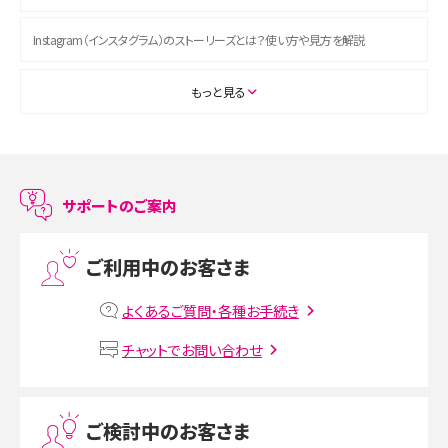
Instagram（インスタグラム）のストーリーズとは？使い方や見方を解説
ASMRとは？初心者向けの代表ジャンルや楽しみ方を解説
もっと見る
スマホのアラーム設定方法を解説！鳴らない原因と対処法、便利機能も紹介
LINEで友だちを削除する方法は？方法ごとの影響や復活・復元する方法も解説
サポートのご案内
プリペイドSIMとは？種類やメリット・デメリット、利用までの流れを解説
ご利用中のお客さま
MNOとは？MVNOやMVNEとの違いやメリット・デメリットを解説
よくあるご質問・各種お手続き
VPN接続とは？仕組みや必要性、メリット・デメリット、接続方法を解説
チャットでお問い合わせ
Threads（スレッズ）とは？主な機能や登録方法、投稿の仕方を解説
ご検討中のお客さま
Instagram（インスタグラム）でスクショするとバレる？バレるケースや撮り方も解