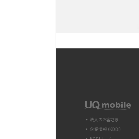
YouTubeショート動画と
Snapdragon（スナップド
方法やおススメ機種を紹介
フリック入力とは？使い方・
ントをわかりやすく解説
SIMフリーのiPhoneとは
入できる場所を解説
電子マネーとは？支払い方法
法人のお客さま
をわかりやすく解説
企業情報（KDDI）
KDDIホーム