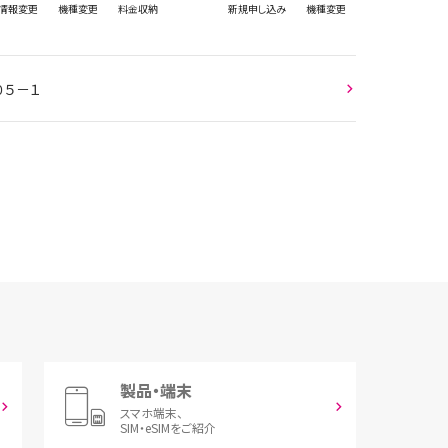
情報
変更
機種変更
料金収納
新規
申し込み
機種変更
０５－１
製品・端末
スマホ端末、
SIM・eSIMをご紹介