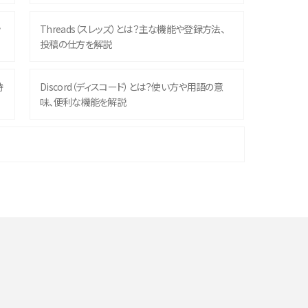
ッ
Threads（スレッズ）とは？主な機能や登録方法、
投稿の仕方を解説
時
Discord（ディスコード）とは？使い方や用語の意
味、便利な機能を解説
機
iPhone 16シリーズのモデルを比較！価格・サイズ・
カメラ性能の違いを徹底解説
や
スマホが高い理由は？購入費用を抑える方法や端
末を選ぶ時の注意点を解説！
デ
スマホのネット通信速度が遅い原因は？すぐできる
対処法や見直すポイントを解説