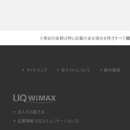
選べる通信ブランド
タイムラプスとは？撮影するメリットやおススメの
は？特徴や作り方を解説
シーン、コツなどをわかりやすく解説
ラゴン）とは？性能の確認
画面ミラーリングとは？接続の種類や方法、つな
※表記の金額は特に記載のある場合を除きすべて
税
らない場合の原因を解説
設定方法や練習のポイ
サブスクとは？言葉の意味やメリット、デメリットの
ほか、サービスの例を解説
サイトマップ
当サイトについて
動作環境
？キャリア版との違いや購
iPhoneが充電できない時はどうすればよい？6つ
の原因と対処法
や種類、メリットなど
Google Pixel 6aってどんなスマホ？特徴やほか
法人のお客さま
スマホとの比較などをわかりやすく解説
企業情報（UQコミュニケーションズ）