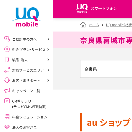
スマートフォン
my UQ WiMAX
ホーム
UQ mobile（格
UQ WiMAX ご契約の方
奈良県葛城市
ご検討中の方へ
My UQ mobile
料金プラン･サービス
UQ mobile ご契約の方
製品･端末
UQ mobile
データチャージサイト
対応サービスエリア
お客さまサポート
キャンペーン一覧
CMギャラリー
(テレビCM･WEB動画)
料金シミュレーション
au ショップ
法人のお客さま