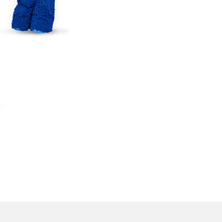
TikTokでのやり方を解説
メ
インスタグラムのアカウント削除方法は？利用解除
との違いやバックアップの取り方などを解説
能
スマホのバッテリー交換目安は？状態の確認方法
や劣化の原因、交換にかかる費用も解説
ト
？
iPhoneからAndroidへ乗り換えるメリット・デメリ
ットは？データ移行方法も紹介
デ
Bluetoothがつながらない？原因や対処法、注意
点を紹介
法
ネットワーク利用制限とは？確認方法と「○△×」
の意味を解説