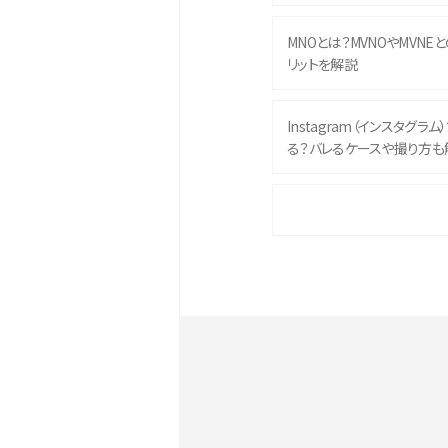
MNOとは？MVNOやMVNE
リットを解説
Instagram（インスタグラ
る？バレるケースや撮り方も
iPhone 16eとiPhone 
イズやスペックを比較して解
iPhone 16とiPhone 1
ク・機能を徹底比較
Androidスマホとは？特徴や
ススメ機種を紹介