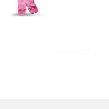
特典は？料金プランやメリッ
スマホの位置情報機能とは？有効にした場合の
説
リットや注意点などを解説
方法・解除に向けた工
インスタグラムとは？登録や投稿の方法、基本機
をわかりやすく解説
UQ公式SNSアカウン
メリットやAndroid
パケット通信料とは？どのようなサービスがある
3Gサービスの終了についても解説
できない理由は？対処法
バックグラウンド通信とは？オンにするメリットや
く解説
メリット、オフにする方法を解説
 proを比較！サイズやカメ
iPhoneのバッテリー交換の目安は？交換する方
や費用なども解説