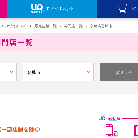
モバイルネット
オ
UQ mo
安スマホ/格安SIM）
販売店舗一覧
専門店一覧
奈良県葛城市
オンライ
専門店一覧
UQ Wi
オンライ
変更する
（一部店舗を除く）