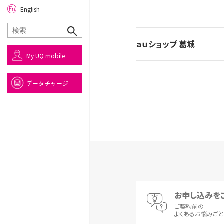
English
ａｕショップ 葛城
My UQ mobile
データチャージ
お申し込みを
ご契約前の
よくあるお悩みご