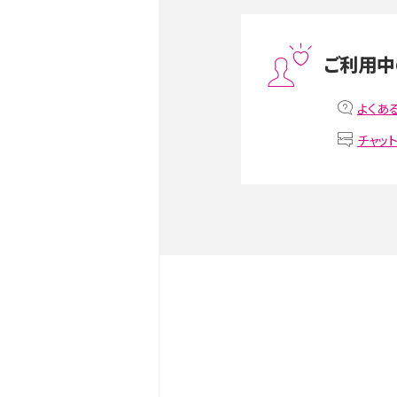
スマホや携帯端末の通信速
ツや解除のタイミング・方法
ご利用中
非通知設定とは？184で電
iPhone・Androidの設定を
よくあ
チャッ
リプライ機能とは？LINE、X（旧T
Instagram、TikTokで
LINEで送信取り消しをす
るのか、削除との違いも紹介
LINEの着信音や通知音の
鳴らない場合の対処法も紹
iCloudとは？バックアッ