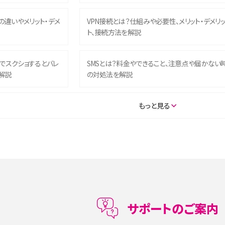
との違いやメリット・デメ
VPN接続とは？仕組みや必要性、メリット・デメリ
ト、接続方法を解説
ム）でスクショするとバレ
SMSとは？料金やできること、注意点や届かない
解説
の対処法を解説
SE（第3世代）の違いは？サ
iPhone 16eとiPhone 14を徹底比較！スペック・
もっと見る
説
能の違いをわかりやすく紹介
5の違いは？カメラ・スペッ
iPhoneの機種変更のやり方は？事前準備・手順
データ移行方法をわかりやすく解説
メリット・デメリット、お
高校生にスマホ制限は必要？所持率やメリット・
メリットを詳しく紹介
サポートのご案内