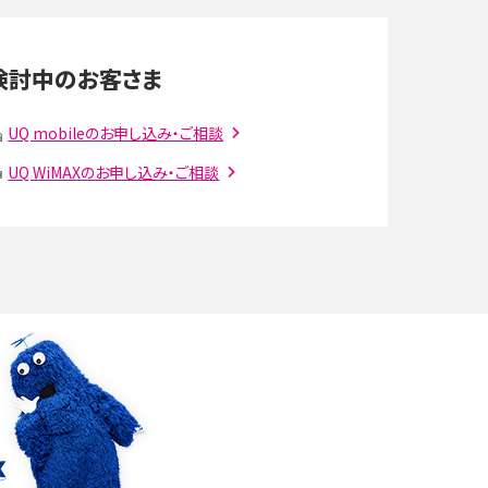
LINEの通知がこない時の原因と対処法9選！設定
の確認手順も解説
検討中のお客さま
スマホのウィジェットとは？iPhone・Androidの設
定方法やおススメを紹介
UQ mobileのお申し込み・ご相談
UQ WiMAXのお申し込み・ご相談
注
Bluetooth®とは？Wi-Fiとの違いやスマホ・PCとの
接続方法を解説
ラ
Wi-Fiを快適に使うための速度はどれくらい？用途
別の目安・回線ごとの平均を紹介
確
LINEでブロックされているか確認する方法は？手
順や注意点を解説
メンションとは？LINE・X・Instagram・Facebook・