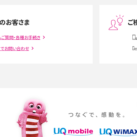
度制限とは？回避のコ
LINEの引き継ぎ方法は？対象データや事前準備・
を解説
条件・注意点などを解説
のお客さま
ご
話をかける方法や
iCloudの使用容量を減らす9つの方法！使用状況
解説
の確認手順も紹介
るご質問・各種お手続き
トでお問い合わせ
witter）、
インスタのDMの送り方は？便利機能の使い方や
送る方法を解説
意点をわかりやすく解説
る方法は？相手に知られ
「iPhoneを探す」の使い方と設定方法を紹介！ブ
ウザやアプリから探す方法を詳しく解説
設定・変更方法を解説！
着信拒否とは？設定方法やブロックした番号の
介
認方法を解説
プ設定方法や空き容量が
ASMRとは？意味や動画の種類、楽しみ方を紹介