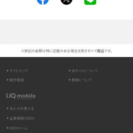
Androidスマホとは？特徴やメリット・デメリット、おススメ機種を紹介
高校生にスマホ制限は必要？所持率やメリット・デメリットを詳しく紹介
選べる通信ブランド
スマホのネット通信速度が遅い原因は？すぐできる対処法や見直すポイントを解
説
※表記の金額は特に記載のある場合を除きすべて
税込
です。
スマホや携帯端末の通信速度制限とは？回避のコツや解除のタイミング・方法
を解説
サイトマップ
当サイトについて
動作環境
商標について
LINEの引き継ぎ方法は？対象データや事前準備・条件・注意点などを解説
LINEの通知がこない時の原因と対処法9選！設定の確認手順も解説
法人のお客さま
非通知設定とは？184で電話をかける方法やiPhone・Androidの設定を解説
企業情報（KDDI）
iCloudの使用容量を減らす9つの方法！使用状況の確認手順も紹介
KDDIホーム