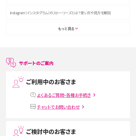
Instagram（インスタグラム）のストーリーズとは？使い方や見方を解説
ASMRとは？初心者向けの代表ジャンルや楽しみ方を解説
もっと見る
スマホのアラーム設定方法を解説！鳴らない原因と対処法、便利機能も紹介
LINEで友だちを削除する方法は？方法ごとの影響や復活・復元する方法も解説
サポートのご案内
プリペイドSIMとは？種類やメリット・デメリット、利用までの流れを解説
ご利用中のお客さま
MNOとは？MVNOやMVNEとの違いやメリット・デメリットを解説
よくあるご質問・各種お手続き
VPN接続とは？仕組みや必要性、メリット・デメリット、接続方法を解説
チャットでお問い合わせ
Threads（スレッズ）とは？主な機能や登録方法、投稿の仕方を解説
ご検討中のお客さま
Instagram（インスタグラム）でスクショするとバレる？バレるケースや撮り方も解