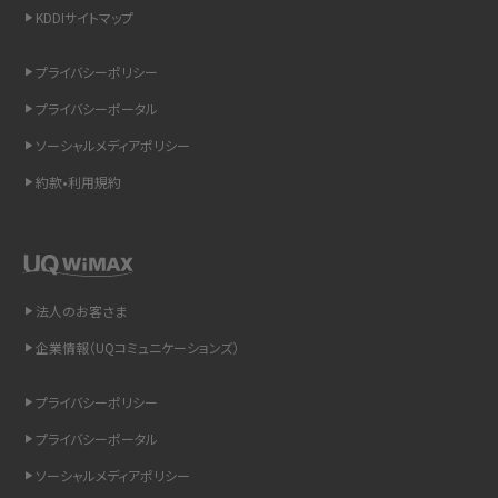
KDDIサイトマップ
スマホのウィジェットとは？iPhone・Androidの設定方法やおススメを紹介
プライバシーポリシー
リプライ機能とは？LINE、X（旧Twitter）、Instagram、TikTokで送る方法を解説
プライバシーポータル
インスタのDMの送り方は？便利機能の使い方や注意点をわかりやすく解説
ソーシャルメディアポリシー
約款•利用規約
Bluetooth®とは？Wi-Fiとの違いやスマホ・PCとの接続方法を解説
LINEで送信取り消しをする方法は？相手に知られるのか、削除との違いも紹介
「iPhoneを探す」の使い方と設定方法を紹介！ブラウザやアプリから探す方法を
法人のお客さま
詳しく解説
企業情報（UQコミュニケーションズ）
Wi-Fiを快適に使うための速度はどれくらい？用途別の目安・回線ごとの平均を
プライバシーポリシー
紹介
プライバシーポータル
LINEの着信音や通知音の設定・変更方法を解説！鳴らない場合の対処法も紹介
ソーシャルメディアポリシー