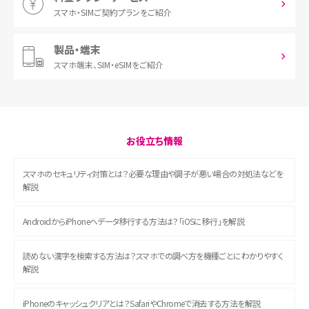
スマホ・SIM
ご契約プランをご紹介
製品・端末
スマホ端末、
SIM・eSIMをご紹介
お役立ち情報
スマホのセキュリティ対策とは？必要な理由や調子が悪い場合の対処法などを
解説
AndroidからiPhoneへデータ移行する方法は？「iOSに移行」を解説
読めない漢字を検索する方法は？スマホでの調べ方を機種ごとにわかりやすく
解説
iPhoneのキャッシュクリアとは？SafariやChromeで消去する方法を解説