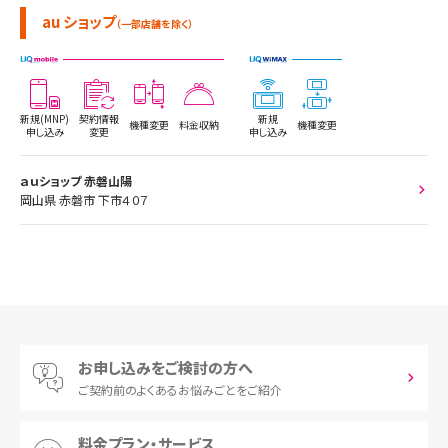
au ショップ
（一部店舗を除く）
新規(MNP)
契約情報
新規
機種変更
料金収納
機種変更
申し込み
変更
申し込み
ａｕショップ 赤磐山陽
岡山県 赤磐市 下市４０７
お申し込みをご検討の方へ
ご契約前の
よくあるお悩みごとをご紹介
料金プラン・サービス