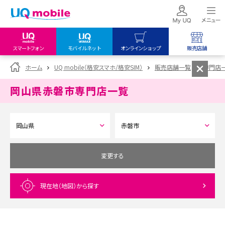
スマートフォン
モバイルネット
オンラインショップ
販売店舗
my UQ WiMAX
UQ mobile
UQ mobile
ホーム
UQ mobile（格安スマホ/格安SIM）
販売店舗一覧
専門店
UQ WiMAX ご契約の方
オンラインショップ
販売店舗
岡山県赤磐市
専門店一覧
My UQ mobile
UQ WiMAX
UQ WiMAX
UQ mobile ご契約の方
オンラインショップ
販売店舗
UQ mobile
データチャージサイト
変更する
現在地（地図）
から探す