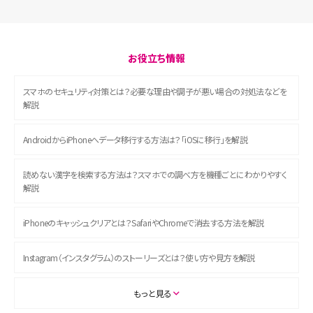
お役立ち情報
スマホのセキュリティ対策とは？必要な理由や調子が悪い場合の対処法などを
解説
AndroidからiPhoneへデータ移行する方法は？「iOSに移行」を解説
読めない漢字を検索する方法は？スマホでの調べ方を機種ごとにわかりやすく
解説
iPhoneのキャッシュクリアとは？SafariやChromeで消去する方法を解説
Instagram（インスタグラム）のストーリーズとは？使い方や見方を解説
ASMRとは？初心者向けの代表ジャンルや楽しみ方を解説
もっと見る