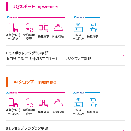
UQスポット
（UQ専売ショップ）
新規(MNP)
契約情報
新規
機種変更
料金収納
機種変更
申し込み
変更
申し込み
UQスポット フジグラン宇部
山口県 宇部市 明神町３丁目１－１ フジグラン宇部1F
au ショップ
（一部店舗を除く）
新規(MNP)
契約情報
新規
機種変更
料金収納
機種変更
申し込み
変更
申し込み
ａｕショップ フジグラン宇部