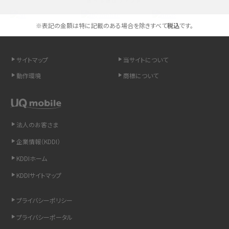
選べる通信ブランド
スマホのネット通信速度が遅い原因は？すぐできる対処法や見直すポイントを解
説
※表記の金額は特に記載のある場合を除きすべて
税込
です。
スマホや携帯端末の通信速度制限とは？回避のコツや解除のタイミング・方法
を解説
サイトマップ
当サイトについて
動作環境
商標について
LINEの引き継ぎ方法は？対象データや事前準備・条件・注意点などを解説
LINEの通知がこない時の原因と対処法9選！設定の確認手順も解説
法人のお客さま
非通知設定とは？184で電話をかける方法やiPhone・Androidの設定を解説
企業情報（KDDI）
iCloudの使用容量を減らす9つの方法！使用状況の確認手順も紹介
KDDIホーム
KDDIサイトマップ
スマホのウィジェットとは？iPhone・Androidの設定方法やおススメを紹介
プライバシーポリシー
リプライ機能とは？LINE、X（旧Twitter）、Instagram、TikTokで送る方法を解説
プライバシーポータル