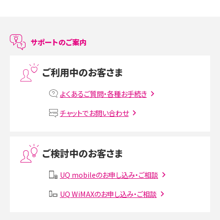
スマホのアラーム設定方法を解説！鳴らない原因と対処法、便利機能も紹介
LINEで友だちを削除する方法は？方法ごとの影響や復活・復元する方法も解説
サポートのご案内
プリペイドSIMとは？種類やメリット・デメリット、利用までの流れを解説
ご利用中のお客さま
MNOとは？MVNOやMVNEとの違いやメリット・デメリットを解説
よくあるご質問・各種お手続き
VPN接続とは？仕組みや必要性、メリット・デメリット、接続方法を解説
チャットでお問い合わせ
Threads（スレッズ）とは？主な機能や登録方法、投稿の仕方を解説
ご検討中のお客さま
Instagram（インスタグラム）でスクショするとバレる？バレるケースや撮り方も解
説
UQ mobileのお申し込み・ご相談
SMSとは？料金やできること、注意点や届かない時の対処法を解説
UQ WiMAXのお申し込み・ご相談
Discord（ディスコード）とは？使い方や用語の意味、便利な機能を解説