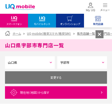
スマートフォン
モバイルネット
オンラインショップ
販売店舗
my UQ WiMAX
UQ mobile
UQ mobile
ホーム
UQ mobile（格安スマホ/格安SIM）
販売店舗一覧
専門店
UQ WiMAX ご契約の方
オンラインショップ
販売店舗
山口県宇部市
専門店一覧
My UQ mobile
UQ WiMAX
UQ WiMAX
UQ mobile ご契約の方
オンラインショップ
販売店舗
UQ mobile
データチャージサイト
変更する
現在地（地図）
から探す