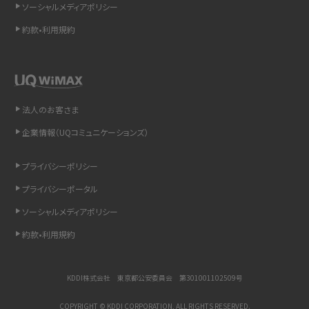
インスタのDMの送り方は？便利機能の使い方や注意点をわかりやすく解説
ソーシャルメディアポリシー
約款•利用規約
Bluetooth®とは？Wi-Fiとの違いやスマホ・PCとの接続方法を解説
LINEで送信取り消しをする方法は？相手に知られるのか、削除との違いも紹介
「iPhoneを探す」の使い方と設定方法を紹介！ブラウザやアプリから探す方法を
法人のお客さま
詳しく解説
企業情報（UQコミュニケーションズ）
Wi-Fiを快適に使うための速度はどれくらい？用途別の目安・回線ごとの平均を
プライバシーポリシー
紹介
プライバシーポータル
LINEの着信音や通知音の設定・変更方法を解説！鳴らない場合の対処法も紹介
ソーシャルメディアポリシー
約款•利用規約
着信拒否とは？設定方法やブロックした番号の確認方法を解説
LINEでブロックされているか確認する方法は？手順や注意点を解説
KDDI株式会社 東京都公安委員会 第301001102509号
iCloudとは？バックアップ設定方法や空き容量が足りない時の対処法を紹介
COPYRIGHT © KDDI CORPORATION, ALL RIGHTS RESERVED.