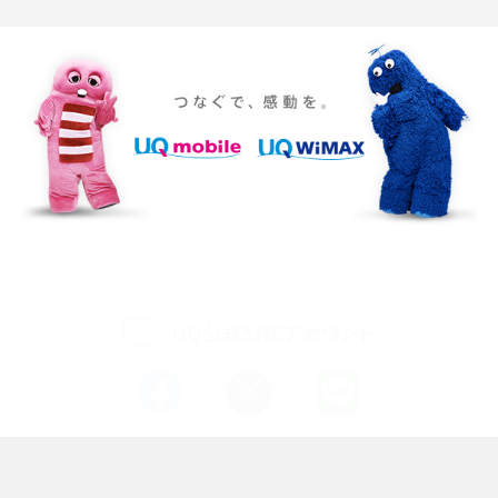
iPhone 16eとiPhone SE（第3世代）の違いは？サイズやスペックを比較して解説
iPhone 16eとiPhone 14を徹底比較！スペック・機能の違いをわかりやすく紹介
iPhone 16シリーズのモデルを比較！価格・サイズ・カメラ性能の違いを徹底解説
iPhone 16とiPhone 15の違いは？カメラ・スペック・機能を徹底比較
iPhoneの機種変更のやり方は？事前準備・手順やデータ移行方法をわかりやす
く解説
UQ公式SNSアカウント
スマホが高い理由は？購入費用を抑える方法や端末を選ぶ時の注意点を解説！
Androidスマホとは？特徴やメリット・デメリット、おススメ機種を紹介
高校生にスマホ制限は必要？所持率やメリット・デメリットを詳しく紹介