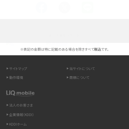
Androidスマホとは？特徴やメリット・デメリット、おススメ機種を紹介
高校生にスマホ制限は必要？所持率やメリット・デメリットを詳しく紹介
選べる通信ブランド
スマホのネット通信速度が遅い原因は？すぐできる対処法や見直すポイントを解
説
※表記の金額は特に記載のある場合を除きすべて
税込
です。
スマホや携帯端末の通信速度制限とは？回避のコツや解除のタイミング・方法
を解説
サイトマップ
当サイトについて
動作環境
商標について
LINEの引き継ぎ方法は？対象データや事前準備・条件・注意点などを解説
LINEの通知がこない時の原因と対処法9選！設定の確認手順も解説
法人のお客さま
非通知設定とは？184で電話をかける方法やiPhone・Androidの設定を解説
企業情報（KDDI）
iCloudの使用容量を減らす9つの方法！使用状況の確認手順も紹介
KDDIホーム