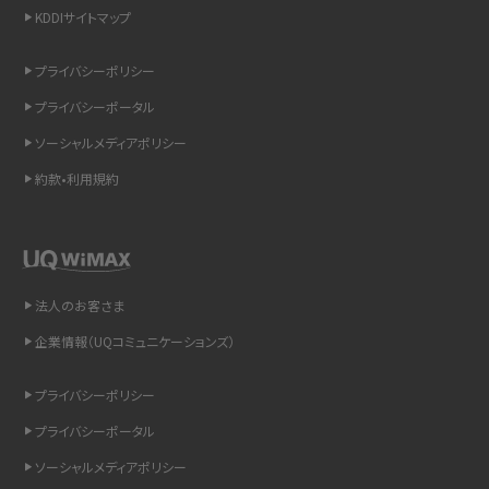
KDDIサイトマップ
スマホのウィジェットとは？iPhone・Androidの設定方法やおススメを紹介
プライバシーポリシー
リプライ機能とは？LINE、X（旧Twitter）、Instagram、TikTokで送る方法を解説
プライバシーポータル
インスタのDMの送り方は？便利機能の使い方や注意点をわかりやすく解説
ソーシャルメディアポリシー
約款•利用規約
Bluetooth®とは？Wi-Fiとの違いやスマホ・PCとの接続方法を解説
LINEで送信取り消しをする方法は？相手に知られるのか、削除との違いも紹介
「iPhoneを探す」の使い方と設定方法を紹介！ブラウザやアプリから探す方法を
法人のお客さま
詳しく解説
企業情報（UQコミュニケーションズ）
Wi-Fiを快適に使うための速度はどれくらい？用途別の目安・回線ごとの平均を
プライバシーポリシー
紹介
プライバシーポータル
LINEの着信音や通知音の設定・変更方法を解説！鳴らない場合の対処法も紹介
ソーシャルメディアポリシー