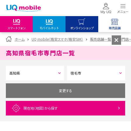
スマートフォン
モバイルネット
オンラインショップ
販売店舗
my UQ WiMAX
UQ mobile
UQ mobile
ホーム
UQ mobile（格安スマホ/格安SIM）
販売店舗一覧
専門店
UQ WiMAX ご契約の方
オンラインショップ
販売店舗
高知県宿毛市
専門店一覧
My UQ mobile
UQ WiMAX
UQ WiMAX
UQ mobile ご契約の方
オンラインショップ
販売店舗
UQ mobile
データチャージサイト
変更する
現在地（地図）
から探す