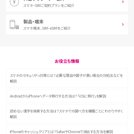
スマホ・SIM
ご契約プランをご紹介
製品・端末
スマホ端末、
SIM・eSIMをご紹介
お役立ち情報
スマホのセキュリティ対策とは？必要な理由や調子が悪い場合の対処法などを
解説
AndroidからiPhoneへデータ移行する方法は？「iOSに移行」を解説
読めない漢字を検索する方法は？スマホでの調べ方を機種ごとにわかりやすく
解説
iPhoneのキャッシュクリアとは？SafariやChromeで消去する方法を解説