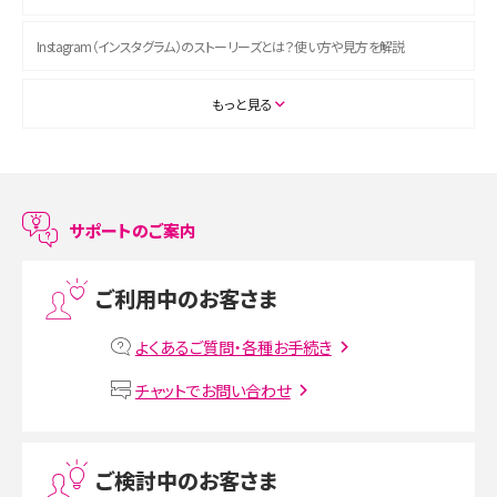
Instagram（インスタグラム）のストーリーズとは？使い方や見方を解説
ASMRとは？初心者向けの代表ジャンルや楽しみ方を解説
もっと見る
スマホのアラーム設定方法を解説！鳴らない原因と対処法、便利機能も紹介
LINEで友だちを削除する方法は？方法ごとの影響や復活・復元する方法も解説
サポートのご案内
プリペイドSIMとは？種類やメリット・デメリット、利用までの流れを解説
ご利用中のお客さま
MNOとは？MVNOやMVNEとの違いやメリット・デメリットを解説
よくあるご質問・各種お手続き
VPN接続とは？仕組みや必要性、メリット・デメリット、接続方法を解説
チャットでお問い合わせ
Threads（スレッズ）とは？主な機能や登録方法、投稿の仕方を解説
ご検討中のお客さま
Instagram（インスタグラム）でスクショするとバレる？バレるケースや撮り方も解