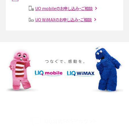
説
UQ mobileのお申し込み・ご相談
SMSとは？料金やできること、注意点や届かない時の対処法を解説
UQ WiMAXのお申し込み・ご相談
Discord（ディスコード）とは？使い方や用語の意味、便利な機能を解説
iPhone 16eとiPhone SE（第3世代）の違いは？サイズやスペックを比較して解説
iPhone 16eとiPhone 14を徹底比較！スペック・機能の違いをわかりやすく紹介
iPhone 16シリーズのモデルを比較！価格・サイズ・カメラ性能の違いを徹底解説
iPhone 16とiPhone 15の違いは？カメラ・スペック・機能を徹底比較
iPhoneの機種変更のやり方は？事前準備・手順やデータ移行方法をわかりやす
く解説
UQ公式SNSアカウント
スマホが高い理由は？購入費用を抑える方法や端末を選ぶ時の注意点を解説！