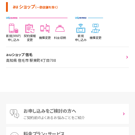
au ショップ
（一部店舗を除く）
新規(MNP)
契約情報
新規
機種変更
料金収納
機種変更
申し込み
変更
申し込み
ａｕショップ 宿毛
高知県 宿毛市 駅東町4丁目708
お申し込みをご検討の方へ
ご契約前の
よくあるお悩みごとをご紹介
料金プラン・サービス