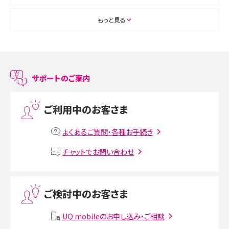
ASMRとは？初心者向けの代表ジャンルや楽しみ方を解説
もっと見る
スマホのアラーム設定方法を解説！鳴らない原因と対処法、便利機能も紹介
LINEで友だちを削除する方法は？方法ごとの影響や復活・復元する方法も解説
サポートのご案内
プリペイドSIMとは？種類やメリット・デメリット、利用までの流れを解説
ご利用中のお客さま
MNOとは？MVNOやMVNEとの違いやメリット・デメリットを解説
よくあるご質問・各種お手続き
VPN接続とは？仕組みや必要性、メリット・デメリット、接続方法を解説
チャットでお問い合わせ
Threads（スレッズ）とは？主な機能や登録方法、投稿の仕方を解説
ご検討中のお客さま
Instagram（インスタグラム）でスクショするとバレる？バレるケースや撮り方も解
説
UQ mobileのお申し込み・ご相談