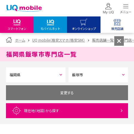
スマートフォン
モバイルネット
オンラインショップ
販売店舗
my UQ WiMAX
UQ mobile
UQ mobile
ホーム
UQ mobile（格安スマホ/格安SIM）
販売店舗一覧
専門店
UQ WiMAX ご契約の方
オンラインショップ
販売店舗
福岡県飯塚市
専門店一覧
My UQ mobile
UQ WiMAX
UQ WiMAX
UQ mobile ご契約の方
オンラインショップ
販売店舗
UQ mobile
データチャージサイト
変更する
現在地（地図）
から探す