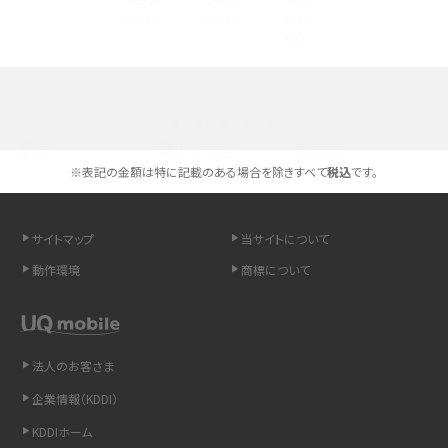
高校生にスマホ制限は必要？所持率やメリット・デメリットを詳しく紹介
スマホのネット通信速度が遅い原因は？すぐできる対処法や見直すポイントを解
説
選べる通信ブランド
スマホや携帯端末の通信速度制限とは？回避のコツや解除のタイミング・方法
を解説
※表記の金額は特に記載のある場合を除きすべて
税込
です。
LINEの引き継ぎ方法は？対象データや事前準備・条件・注意点などを解説
サイトマップ
当サイトについて
LINEの通知がこない時の原因と対処法9選！設定の確認手順も解説
動作環境
商標について
非通知設定とは？184で電話をかける方法やiPhone・Androidの設定を解説
法人のお客さま
iCloudの使用容量を減らす9つの方法！使用状況の確認手順も紹介
企業情報（KDDI）
スマホのウィジェットとは？iPhone・Androidの設定方法やおススメを紹介
KDDIホーム