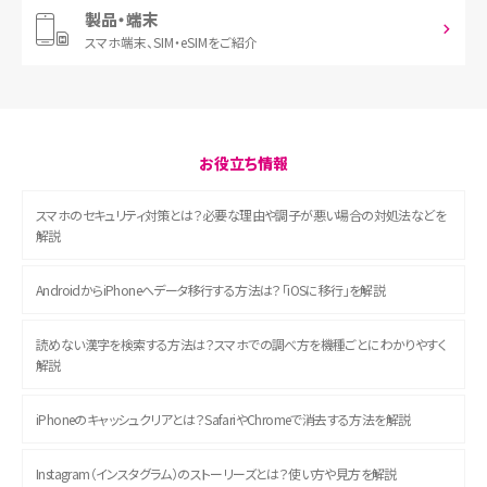
製品・端末
スマホ端末、
SIM・eSIMをご紹介
お役立ち情報
スマホのセキュリティ対策とは？必要な理由や調子が悪い場合の対処法などを
解説
AndroidからiPhoneへデータ移行する方法は？「iOSに移行」を解説
読めない漢字を検索する方法は？スマホでの調べ方を機種ごとにわかりやすく
解説
iPhoneのキャッシュクリアとは？SafariやChromeで消去する方法を解説
Instagram（インスタグラム）のストーリーズとは？使い方や見方を解説