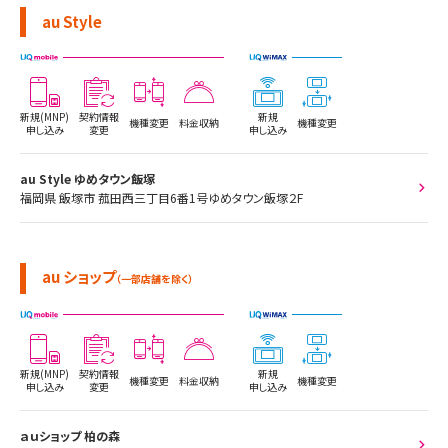
au Style
新規(MNP)
契約情報
新規
機種変更
料金収納
機種変更
申し込み
変更
申し込み
au Style ゆめタウン飯塚
福岡県 飯塚市 菰田西三丁目6番1号ゆめタウン飯塚２F
au ショップ
（一部店舗を除く）
新規(MNP)
契約情報
新規
機種変更
料金収納
機種変更
申し込み
変更
申し込み
ａｕショップ 柏の森