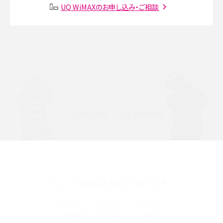
SMSとは？料金やできること、注意点や届かない時の対処法を解説
UQ WiMAXのお申し込み・ご相談
Discord（ディスコード）とは？使い方や用語の意味、便利な機能を解説
iPhone 16eとiPhone SE（第3世代）の違いは？サイズやスペックを比較して解説
iPhone 16eとiPhone 14を徹底比較！スペック・機能の違いをわかりやすく紹介
iPhone 16シリーズのモデルを比較！価格・サイズ・カメラ性能の違いを徹底解説
iPhone 16とiPhone 15の違いは？カメラ・スペック・機能を徹底比較
iPhoneの機種変更のやり方は？事前準備・手順やデータ移行方法をわかりやす
く解説
UQ公式SNSアカウント
スマホが高い理由は？購入費用を抑える方法や端末を選ぶ時の注意点を解説！
Androidスマホとは？特徴やメリット・デメリット、おススメ機種を紹介