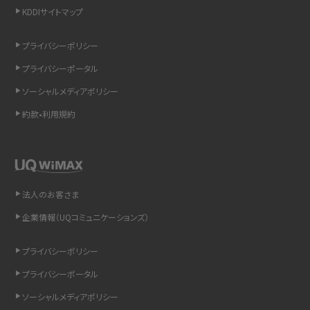
KDDIサイトマップ
リプライ機能とは？LINE、X（旧Twitter）、Instagram、TikTokで送る方法を解説
プライバシーポリシー
インスタのDMの送り方は？便利機能の使い方や注意点をわかりやすく解説
プライバシーポータル
Bluetooth®とは？Wi-Fiとの違いやスマホ・PCとの接続方法を解説
ソーシャルメディアポリシー
約款•利用規約
LINEで送信取り消しをする方法は？相手に知られるのか、削除との違いも紹介
「iPhoneを探す」の使い方と設定方法を紹介！ブラウザやアプリから探す方法を
詳しく解説
法人のお客さま
Wi-Fiを快適に使うための速度はどれくらい？用途別の目安・回線ごとの平均を
紹介
企業情報（UQコミュニケーションズ）
LINEの着信音や通知音の設定・変更方法を解説！鳴らない場合の対処法も紹介
プライバシーポリシー
プライバシーポータル
着信拒否とは？設定方法やブロックした番号の確認方法を解説
ソーシャルメディアポリシー