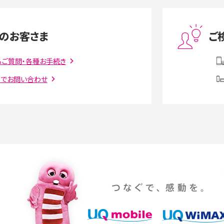
度制限とは？回避のコ
LINEの引き継ぎ方法は？対象データや事前準備・
を解説
条件・注意点などを解説
のお客さま
ご
話をかける方法や
iCloudの使用容量を減らす9つの方法！使用状況
解説
の確認手順も紹介
るご質問・各種お手続き
トでお問い合わせ
witter）、
インスタのDMの送り方は？便利機能の使い方や
送る方法を解説
意点をわかりやすく解説
る方法は？相手に知られ
「iPhoneを探す」の使い方と設定方法を紹介！ブ
ウザやアプリから探す方法を詳しく解説
設定・変更方法を解説！
着信拒否とは？設定方法やブロックした番号の
介
認方法を解説
プ設定方法や空き容量が
ASMRとは？意味や動画の種類、楽しみ方を紹介