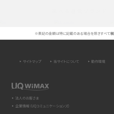
選べる通信ブランド
タイムラプスとは？撮影するメリットやおススメの
は？特徴や作り方を解説
シーン、コツなどをわかりやすく解説
ラゴン）とは？性能の確認
画面ミラーリングとは？接続の種類や方法、つな
※表記の金額は特に記載のある場合を除きすべて
税
らない場合の原因を解説
設定方法や練習のポイ
サブスクとは？言葉の意味やメリット、デメリットの
ほか、サービスの例を解説
サイトマップ
当サイトについて
動作環境
？キャリア版との違いや購
iPhoneが充電できない時はどうすればよい？6つ
の原因と対処法
や種類、メリットなど
Google Pixel 6aってどんなスマホ？特徴やほか
法人のお客さま
スマホとの比較などをわかりやすく解説
企業情報（UQコミュニケーションズ）