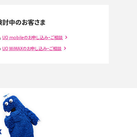
LINEの通知がこない時の原因と対処法9選！設定
の確認手順も解説
検討中のお客さま
スマホのウィジェットとは？iPhone・Androidの設
定方法やおススメを紹介
UQ mobileのお申し込み・ご相談
UQ WiMAXのお申し込み・ご相談
注
Bluetooth®とは？Wi-Fiとの違いやスマホ・PCとの
接続方法を解説
ラ
Wi-Fiを快適に使うための速度はどれくらい？用途
別の目安・回線ごとの平均を紹介
確
LINEでブロックされているか確認する方法は？手
順や注意点を解説
メンションとは？LINE・X・Instagram・Facebook・