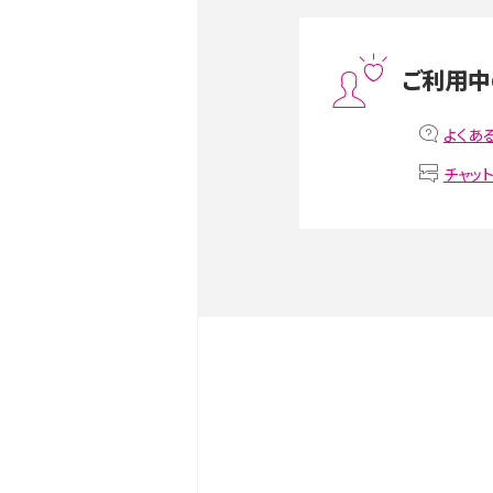
スマホや携帯端末の通信速
ツや解除のタイミング・方法
ご利用中
非通知設定とは？184で電
iPhone・Androidの設定を
よくあ
チャッ
リプライ機能とは？LINE、X（旧T
Instagram、TikTokで
LINEで送信取り消しをす
るのか、削除との違いも紹介
LINEの着信音や通知音の
鳴らない場合の対処法も紹
iCloudとは？バックアッ