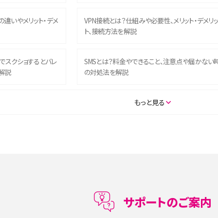
との違いやメリット・デメ
VPN接続とは？仕組みや必要性、メリット・デメリ
ト、接続方法を解説
ム）でスクショするとバレ
SMSとは？料金やできること、注意点や届かない
解説
の対処法を解説
SE（第3世代）の違いは？サ
iPhone 16eとiPhone 14を徹底比較！スペック・
もっと見る
説
能の違いをわかりやすく紹介
5の違いは？カメラ・スペッ
iPhoneの機種変更のやり方は？事前準備・手順
データ移行方法をわかりやすく解説
メリット・デメリット、お
高校生にスマホ制限は必要？所持率やメリット・
メリットを詳しく紹介
サポートのご案内