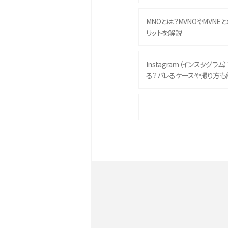
MNOとは？MVNOやMVNE
リットを解説
Instagram（インスタグラ
る？バレるケースや撮り方も
iPhone 16eとiPhone 
イズやスペックを比較して解
iPhone 16とiPhone 1
ク・機能を徹底比較
Androidスマホとは？特徴や
ススメ機種を紹介