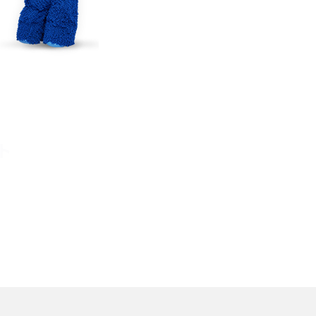
TikTokでのやり方を解説
メ
インスタグラムのアカウント削除方法は？利用解除
との違いやバックアップの取り方などを解説
能
スマホのバッテリー交換目安は？状態の確認方法
や劣化の原因、交換にかかる費用も解説
ト
？
iPhoneからAndroidへ乗り換えるメリット・デメリ
ットは？データ移行方法も紹介
デ
Bluetoothがつながらない？原因や対処法、注意
点を紹介
法
ネットワーク利用制限とは？確認方法と「○△×」
の意味を解説