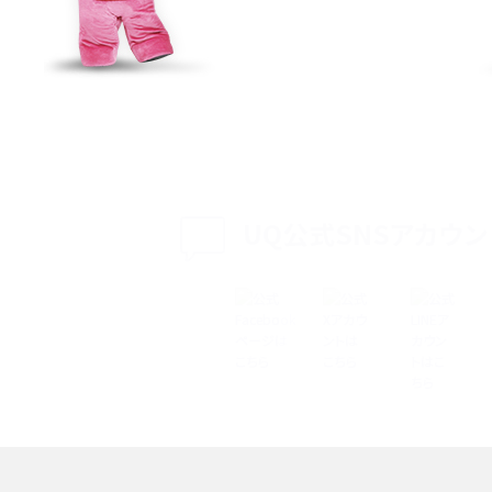
特典は？料金プランやメリッ
スマホの位置情報機能とは？有効にした場合の
説
リットや注意点などを解説
方法・解除に向けた工
インスタグラムとは？登録や投稿の方法、基本機
をわかりやすく解説
UQ公式SNSアカウン
メリットやAndroid
パケット通信料とは？どのようなサービスがある
3Gサービスの終了についても解説
できない理由は？対処法
バックグラウンド通信とは？オンにするメリットや
く解説
メリット、オフにする方法を解説
 proを比較！サイズやカメ
iPhoneのバッテリー交換の目安は？交換する方
や費用なども解説