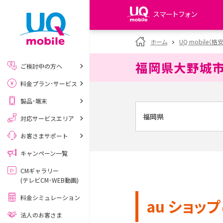
スマートフォン
my UQ WiMAX
ホーム
UQ mobile（格
UQ WiMAX ご契約の方
福岡県大野城
ご検討中の方へ
My UQ mobile
料金プラン･サービス
UQ mobile ご契約の方
製品･端末
UQ mobile
データチャージサイト
対応サービスエリア
お客さまサポート
キャンペーン一覧
CMギャラリー
(テレビCM･WEB動画)
料金シミュレーション
au ショップ
法人のお客さま