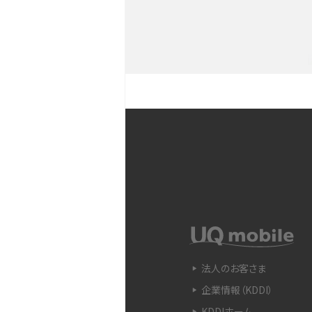
YouTubeショート動画と
Snapdragon（スナップド
方法やおススメ機種を紹介
フリック入力とは？使い方・
ントをわかりやすく解説
SIMフリーのiPhoneとは
入できる場所を解説
電子マネーとは？支払い方法
法人のお客さま
をわかりやすく解説
企業情報（KDDI）
KDDIホーム