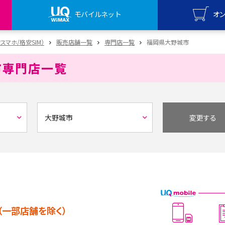
モバイルネット
オ
UQ mo
安スマホ/格安SIM）
販売店舗一覧
専門店一覧
福岡県大野城市
オンライ
市
専門店一覧
UQ Wi
オンライ
変更する
（一部店舗を除く）