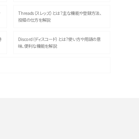
ッ
Threads（スレッズ）とは？主な機能や登録方法、
投稿の仕方を解説
時
Discord（ディスコード）とは？使い方や用語の意
味、便利な機能を解説
機
iPhone 16シリーズのモデルを比較！価格・サイズ・
カメラ性能の違いを徹底解説
や
スマホが高い理由は？購入費用を抑える方法や端
末を選ぶ時の注意点を解説！
デ
スマホのネット通信速度が遅い原因は？すぐできる
対処法や見直すポイントを解説