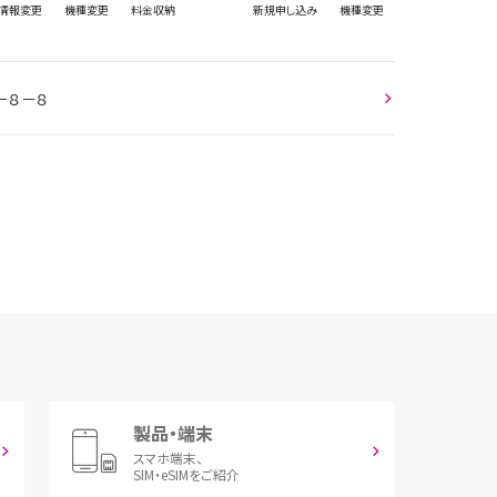
情報
変更
機種変更
料金収納
新規
申し込み
機種変更
－８－８
製品・端末
スマホ端末、
SIM・eSIMをご紹介