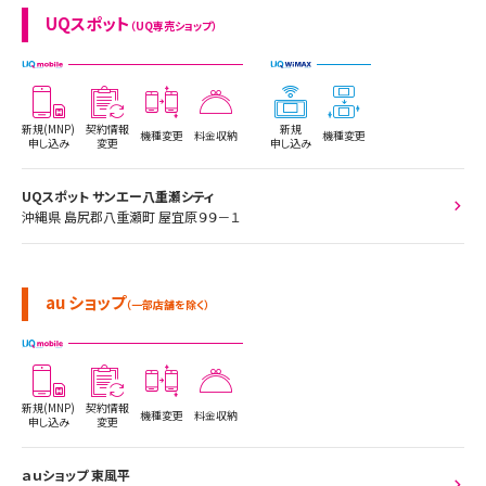
UQスポット
（UQ専売ショップ）
新規(MNP)
契約情報
新規
機種変更
料金収納
機種変更
申し込み
変更
申し込み
UQスポット サンエー八重瀬シティ
沖縄県 島尻郡八重瀬町 屋宜原９９－１
au ショップ
（一部店舗を除く）
新規(MNP)
契約情報
機種変更
料金収納
申し込み
変更
ａｕショップ 東風平