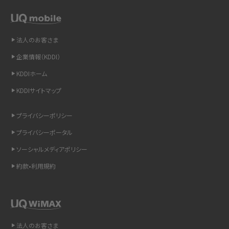
スマホや携帯端末の通信速度制限とは？回避のコツや解除のタイミング・方法
を解説
法人のお客さま
LINEの引き継ぎ方法は？対象データや事前準備・条件・注意点などを解説
企業情報（KDDI）
LINEの通知がこない時の原因と対処法9選！設定の確認手順も解説
KDDIホーム
KDDIサイトマップ
非通知設定とは？184で電話をかける方法やiPhone・Androidの設定を解説
プライバシーポリシー
iCloudの使用容量を減らす9つの方法！使用状況の確認手順も紹介
プライバシーポータル
スマホのウィジェットとは？iPhone・Androidの設定方法やおススメを紹介
ソーシャルメディアポリシー
約款•利用規約
リプライ機能とは？LINE、X（旧Twitter）、Instagram、TikTokで送る方法を解説
インスタのDMの送り方は？便利機能の使い方や注意点をわかりやすく解説
Bluetooth®とは？Wi-Fiとの違いやスマホ・PCとの接続方法を解説
法人のお客さま