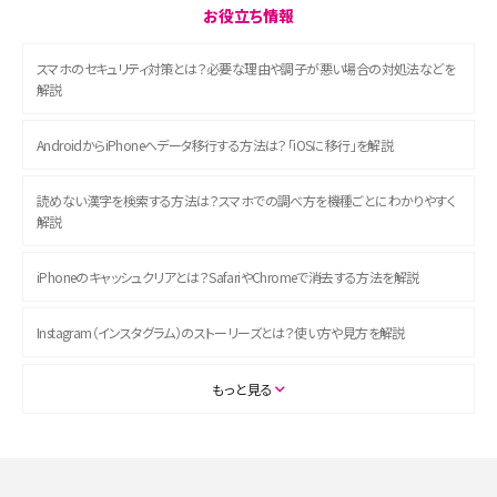
お役立ち情報
スマホのセキュリティ対策とは？必要な理由や調子が悪い場合の対処法などを
解説
AndroidからiPhoneへデータ移行する方法は？「iOSに移行」を解説
読めない漢字を検索する方法は？スマホでの調べ方を機種ごとにわかりやすく
解説
iPhoneのキャッシュクリアとは？SafariやChromeで消去する方法を解説
Instagram（インスタグラム）のストーリーズとは？使い方や見方を解説
ASMRとは？初心者向けの代表ジャンルや楽しみ方を解説
もっと見る
スマホのアラーム設定方法を解説！鳴らない原因と対処法、便利機能も紹介