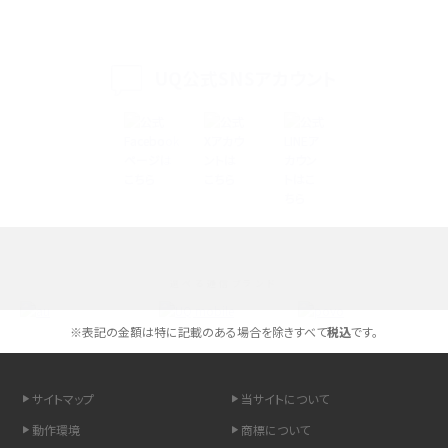
iPhone 16eとiPhone 14を徹底比較！スペック・機能の違いをわかりやすく紹介
iPhone 16シリーズのモデルを比較！価格・サイズ・カメラ性能の違いを徹底解説
UQ公式SNSアカウント
iPhone 16とiPhone 15の違いは？カメラ・スペック・機能を徹底比較
iPhoneの機種変更のやり方は？事前準備・手順やデータ移行方法をわかりやす
く解説
スマホが高い理由は？購入費用を抑える方法や端末を選ぶ時の注意点を解説！
選べる通信ブランド
Androidスマホとは？特徴やメリット・デメリット、おススメ機種を紹介
※表記の金額は特に記載のある場合を除きすべて
税込
です。
高校生にスマホ制限は必要？所持率やメリット・デメリットを詳しく紹介
スマホのネット通信速度が遅い原因は？すぐできる対処法や見直すポイントを解
サイトマップ
当サイトについて
説
動作環境
商標について