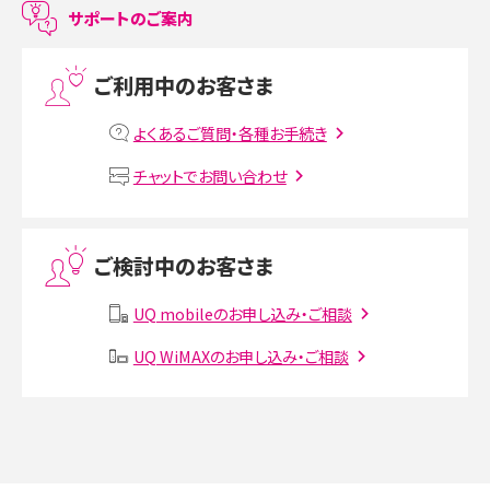
LINEで友だちを削除する方法は？方法ごとの影響や復活・復元する方法も解説
サポートのご案内
プリペイドSIMとは？種類やメリット・デメリット、利用までの流れを解説
ご利用中のお客さま
MNOとは？MVNOやMVNEとの違いやメリット・デメリットを解説
よくあるご質問・各種お手続き
VPN接続とは？仕組みや必要性、メリット・デメリット、接続方法を解説
チャットでお問い合わせ
Threads（スレッズ）とは？主な機能や登録方法、投稿の仕方を解説
ご検討中のお客さま
Instagram（インスタグラム）でスクショするとバレる？バレるケースや撮り方も解
説
UQ mobileのお申し込み・ご相談
SMSとは？料金やできること、注意点や届かない時の対処法を解説
UQ WiMAXのお申し込み・ご相談
Discord（ディスコード）とは？使い方や用語の意味、便利な機能を解説
iPhone 16eとiPhone SE（第3世代）の違いは？サイズやスペックを比較して解説