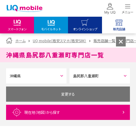
スマートフォン
モバイルネット
オンラインショップ
販売店舗
my UQ WiMAX
UQ mobile
UQ mobile
ホーム
UQ mobile（格安スマホ/格安SIM）
販売店舗一覧
専門店
UQ WiMAX ご契約の方
オンラインショップ
販売店舗
沖縄県島尻郡八重瀬町
専門店一覧
My UQ mobile
UQ WiMAX
UQ WiMAX
UQ mobile ご契約の方
オンラインショップ
販売店舗
UQ mobile
データチャージサイト
変更する
現在地（地図）
から探す