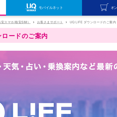
モバイルネット
オ
UQ mob
（格安スマホ/格安SIM）
お客さまサポート
UQ LiFE ダウンロードのご案内
オンライ
ダウンロードのご案内
UQ Wi
オンライ