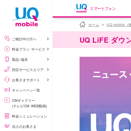
スマートフォン
my UQ WiMAX
ホーム
UQ mobile
UQ WiMAX ご契約の方
UQ LiFE 
ご検討中の方へ
My UQ mobile
料金プラン･サービス
UQ mobile ご契約の方
製品･端末
UQ mobile
データチャージサイト
対応サービスエリア
お客さまサポート
キャンペーン一覧
CMギャラリー
(テレビCM･WEB動画)
料金シミュレーション
法人のお客さま