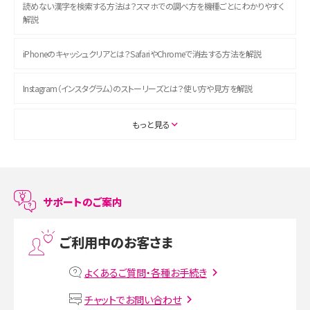
読めない漢字を検索する方法は？スマホでの調べ方を機種ごとにわかりやすく
解説
iPhoneのキャッシュクリアとは？SafariやChromeで消去する方法を解説
Instagram（インスタグラム）のストーリーズとは？使い方や見方を解説
ASMRとは？初心者向けの代表ジャンルや楽しみ方を解説
もっと見る
スマホのアラーム設定方法を解説！鳴らない原因と対処法、便利機能も紹介
LINEで友だちを削除する方法は？方法ごとの影響や復活・復元する方法も解説
サポートのご案内
プリペイドSIMとは？種類やメリット・デメリット、利用までの流れを解説
ご利用中のお客さま
MNOとは？MVNOやMVNEとの違いやメリット・デメリットを解説
よくあるご質問・各種お手続き
VPN接続とは？仕組みや必要性、メリット・デメリット、接続方法を解説
チャットでお問い合わせ