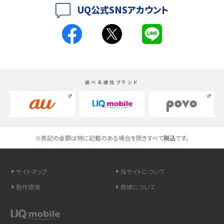
iPhoneの機種変更のやり方は？事前準備・手順やデータ移行方法をわかりやす
UQ公式SNSアカウント
く解説
スマホが高い理由は？購入費用を抑える方法や端末を選ぶ時の注意点を解説！
Androidスマホとは？特徴やメリット・デメリット、おススメ機種を紹介
選べる通信ブランド
高校生にスマホ制限は必要？所持率やメリット・デメリットを詳しく紹介
スマホのネット通信速度が遅い原因は？すぐできる対処法や見直すポイントを解
説
※表記の金額は特に記載のある場合を除きすべて
税込
です。
スマホや携帯端末の通信速度制限とは？回避のコツや解除のタイミング・方法
を解説
サイトマップ
当サイトについて
LINEの引き継ぎ方法は？対象データや事前準備・条件・注意点などを解説
動作環境
商標について
LINEの通知がこない時の原因と対処法9選！設定の確認手順も解説