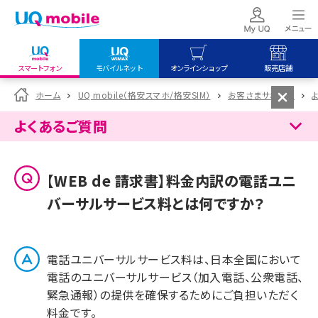
スマートフォン
モバイルネット
オンラインショップ
販売店舗
my UQ WiMAX
UQ mobile
UQ mobile
ホーム
UQ mobile（格安スマホ/格安SIM）
お客さまサポート
UQ WiMAX ご契約の方
オンラインショップ
販売店舗
よくあるご質問
My UQ mobile
UQ WiMAX
UQ WiMAX
UQ mobile ご契約の方
オンラインショップ
販売店舗
【WEB de 請求書】料金内訳の電話ユニ
UQ mobile
バーサルサービス料とは何ですか？
データチャージサイト
電話ユニバーサルサービス料は、日本全国において
電話のユニバーサルサービス（加入電話、公衆電話、
緊急通報）の提供を確保するためにご負担いただく
料金です。