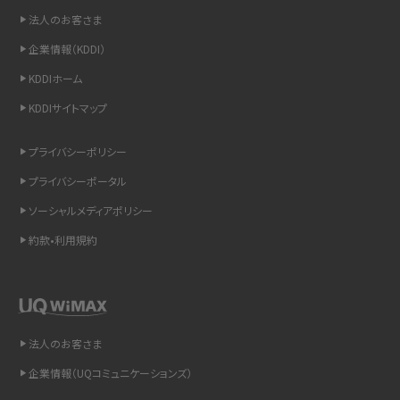
非通知設定とは？184で電話をかける方法やiPhone・Androidの設定を解説
法人のお客さま
企業情報（KDDI）
iCloudの使用容量を減らす9つの方法！使用状況の確認手順も紹介
KDDIホーム
スマホのウィジェットとは？iPhone・Androidの設定方法やおススメを紹介
KDDIサイトマップ
リプライ機能とは？LINE、X（旧Twitter）、Instagram、TikTokで送る方法を解説
プライバシーポリシー
プライバシーポータル
インスタのDMの送り方は？便利機能の使い方や注意点をわかりやすく解説
ソーシャルメディアポリシー
Bluetooth®とは？Wi-Fiとの違いやスマホ・PCとの接続方法を解説
約款•利用規約
LINEで送信取り消しをする方法は？相手に知られるのか、削除との違いも紹介
「iPhoneを探す」の使い方と設定方法を紹介！ブラウザやアプリから探す方法を
詳しく解説
法人のお客さま
企業情報（UQコミュニケーションズ）
Wi-Fiを快適に使うための速度はどれくらい？用途別の目安・回線ごとの平均を
紹介