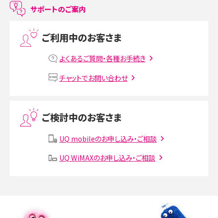
LINEで友だちを削除する方法は？方法ごとの影響や復活・復元する方法も解説
サポートのご案内
プリペイドSIMとは？種類やメリット・デメリット、利用までの流れを解説
ご利用中のお客さま
MNOとは？MVNOやMVNEとの違いやメリット・デメリットを解説
よくあるご質問・各種お手続き
VPN接続とは？仕組みや必要性、メリット・デメリット、接続方法を解説
チャットでお問い合わせ
Threads（スレッズ）とは？主な機能や登録方法、投稿の仕方を解説
ご検討中のお客さま
Instagram（インスタグラム）でスクショするとバレる？バレるケースや撮り方も解
説
UQ mobileのお申し込み・ご相談
UQ WiMAXのお申し込み・ご相談
SMSとは？料金やできること、注意点や届かない時の対処法を解説
Discord（ディスコード）とは？使い方や用語の意味、便利な機能を解説
iPhone 16eとiPhone SE（第3世代）の違いは？サイズやスペックを比較して解説