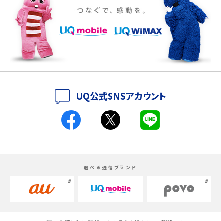
iPhone 16eとiPhone 14を徹底比較！スペック・機能の違いをわかりやすく紹介
iPhone 16シリーズのモデルを比較！価格・サイズ・カメラ性能の違いを徹底解説
iPhone 16とiPhone 15の違いは？カメラ・スペック・機能を徹底比較
iPhoneの機種変更のやり方は？事前準備・手順やデータ移行方法をわかりやす
UQ公式SNSアカウント
く解説
スマホが高い理由は？購入費用を抑える方法や端末を選ぶ時の注意点を解説！
Androidスマホとは？特徴やメリット・デメリット、おススメ機種を紹介
選べる通信ブランド
高校生にスマホ制限は必要？所持率やメリット・デメリットを詳しく紹介
スマホのネット通信速度が遅い原因は？すぐできる対処法や見直すポイントを解
説