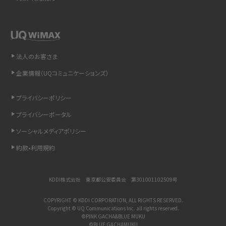
LINEで送信取り消しをする方法は？相手に知られるのか、削除との違いも紹介
「iPhoneを探す」の使い方と設定方法を紹介！ブラウザやアプリから探す方法を
詳しく解説
法人のお客さま
企業情報（UQコミュニケーションズ）
Wi-Fiを快適に使うための速度はどれくらい？用途別の目安・回線ごとの平均を
紹介
プライバシーポリシー
LINEの着信音や通知音の設定・変更方法を解説！鳴らない場合の対処法も紹介
プライバシーポータル
ソーシャルメディアポリシー
着信拒否とは？設定方法やブロックした番号の確認方法を解説
約款•利用規約
LINEでブロックされているか確認する方法は？手順や注意点を解説
KDDI株式会社 東京都公安委員会 第301001102509号
iCloudとは？バックアップ設定方法や空き容量が足りない時の対処法を紹介
COPYRIGHT © KDDI CORPORATION, ALL RIGHTS RESERVED.
Copyright © UQ Communications Inc. all rights reserved.
ASMRとは？意味や動画の種類、楽しみ方を紹介
©PINK GACHA&BLUE MUKU
©BLUE GACHAMUKU