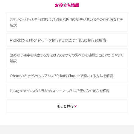
お役立ち情報
スマホのセキュリティ対策とは？必要な理由や調子が悪い場合の対処法などを
解説
AndroidからiPhoneへデータ移行する方法は？「iOSに移行」を解説
読めない漢字を検索する方法は？スマホでの調べ方を機種ごとにわかりやすく
解説
iPhoneのキャッシュクリアとは？SafariやChromeで消去する方法を解説
Instagram（インスタグラム）のストーリーズとは？使い方や見方を解説
ASMRとは？初心者向けの代表ジャンルや楽しみ方を解説
もっと見る
スマホのアラーム設定方法を解説！鳴らない原因と対処法、便利機能も紹介