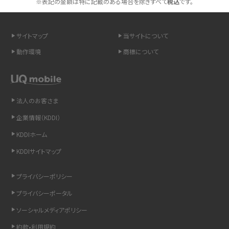
※表記の金額は特に記載のある場合を除きすべて
税込
です。
スマホや携帯端末の通信速度制限とは？回避のコツや解除のタイミング・方法
を解説
サイトマップ
当サイトについて
LINEの引き継ぎ方法は？対象データや事前準備・条件・注意点などを解説
動作環境
商標について
LINEの通知がこない時の原因と対処法9選！設定の確認手順も解説
非通知設定とは？184で電話をかける方法やiPhone・Androidの設定を解説
法人のお客さま
企業情報（KDDI）
iCloudの使用容量を減らす9つの方法！使用状況の確認手順も紹介
KDDIホーム
スマホのウィジェットとは？iPhone・Androidの設定方法やおススメを紹介
KDDIサイトマップ
リプライ機能とは？LINE、X（旧Twitter）、Instagram、TikTokで送る方法を解説
プライバシーポリシー
プライバシーポータル
インスタのDMの送り方は？便利機能の使い方や注意点をわかりやすく解説
ソーシャルメディアポリシー
Bluetooth®とは？Wi-Fiとの違いやスマホ・PCとの接続方法を解説
約款•利用規約