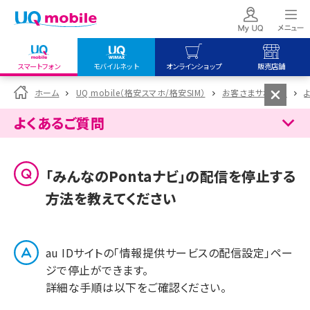
スマートフォン
モバイルネット
オンラインショップ
販売店舗
my UQ WiMAX
UQ mobile
UQ mobile
ホーム
UQ mobile（格安スマホ/格安SIM）
お客さまサポート
UQ WiMAX ご契約の方
オンラインショップ
販売店舗
よくあるご質問
My UQ mobile
UQ WiMAX
UQ WiMAX
UQ mobile ご契約の方
オンラインショップ
販売店舗
「みんなのPontaナビ」の配信を停止する
UQ mobile
方法を教えてください
データチャージサイト
au IDサイトの「情報提供サービスの配信設定」ペー
ジで停止ができます。
詳細な手順は以下をご確認ください。