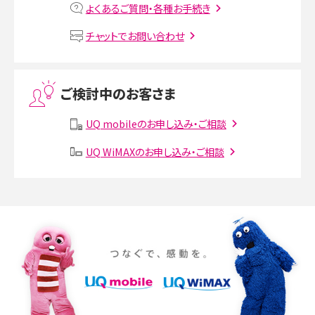
よくあるご質問・各種お手続き
VPN接続とは？仕組みや必要性、メリット・デメリット、接続方法を解説
チャットでお問い合わせ
Threads（スレッズ）とは？主な機能や登録方法、投稿の仕方を解説
ご検討中のお客さま
Instagram（インスタグラム）でスクショするとバレる？バレるケースや撮り方も解
説
UQ mobileのお申し込み・ご相談
UQ WiMAXのお申し込み・ご相談
SMSとは？料金やできること、注意点や届かない時の対処法を解説
Discord（ディスコード）とは？使い方や用語の意味、便利な機能を解説
iPhone 16eとiPhone SE（第3世代）の違いは？サイズやスペックを比較して解説
iPhone 16eとiPhone 14を徹底比較！スペック・機能の違いをわかりやすく紹介
iPhone 16シリーズのモデルを比較！価格・サイズ・カメラ性能の違いを徹底解説