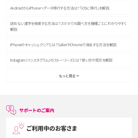
AndroidからiPhoneへデータ移行する方法は？「iOSに移行」を解説
読めない漢字を検索する方法は？スマホでの調べ方を機種ごとにわかりやすく
解説
iPhoneのキャッシュクリアとは？SafariやChromeで消去する方法を解説
Instagram（インスタグラム）のストーリーズとは？使い方や見方を解説
ASMRとは？初心者向けの代表ジャンルや楽しみ方を解説
もっと見る
スマホのアラーム設定方法を解説！鳴らない原因と対処法、便利機能も紹介
LINEで友だちを削除する方法は？方法ごとの影響や復活・復元する方法も解説
サポートのご案内
プリペイドSIMとは？種類やメリット・デメリット、利用までの流れを解説
ご利用中のお客さま
MNOとは？MVNOやMVNEとの違いやメリット・デメリットを解説