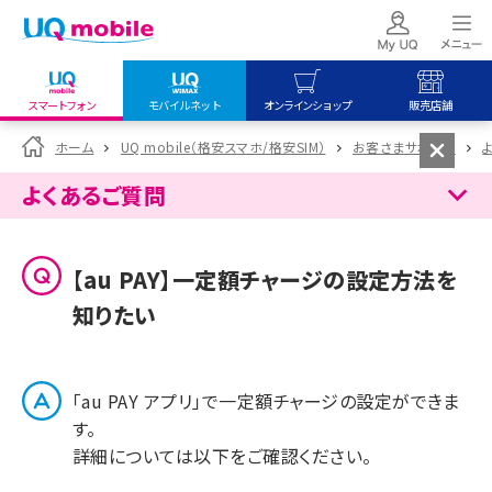
スマートフォン
モバイルネット
オンラインショップ
販売店舗
my UQ WiMAX
UQ mobile
UQ mobile
ホーム
UQ mobile（格安スマホ/格安SIM）
お客さまサポート
UQ WiMAX ご契約の方
オンラインショップ
販売店舗
よくあるご質問
My UQ mobile
UQ WiMAX
UQ WiMAX
UQ mobile ご契約の方
オンラインショップ
販売店舗
【au PAY】一定額チャージの設定方法を
UQ mobile
知りたい
データチャージサイト
「au PAY アプリ」で一定額チャージの設定ができま
す。
詳細については以下をご確認ください。