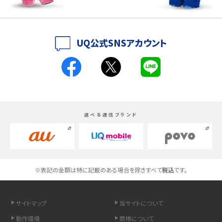
iPhone 16とiPhone 15の違いは？カメラ・スペック・機能を徹底比較
iPhoneの機種変更のやり方は？事前準備・手順やデータ移行方法をわかりやす
UQ公式SNSアカウント
く解説
スマホが高い理由は？購入費用を抑える方法や端末を選ぶ時の注意点を解説！
Androidスマホとは？特徴やメリット・デメリット、おススメ機種を紹介
選べる通信ブランド
高校生にスマホ制限は必要？所持率やメリット・デメリットを詳しく紹介
スマホのネット通信速度が遅い原因は？すぐできる対処法や見直すポイントを解
説
※表記の金額は特に記載のある場合を除きすべて
税込
です。
スマホや携帯端末の通信速度制限とは？回避のコツや解除のタイミング・方法
を解説
サイトマップ
当サイトについて
LINEの引き継ぎ方法は？対象データや事前準備・条件・注意点などを解説
動作環境
商標について