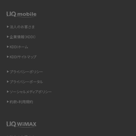
LINEの通知がこない時の原因と対処法9選！設定の確認手順も解説
非通知設定とは？184で電話をかける方法やiPhone・Androidの設定を解説
法人のお客さま
企業情報（KDDI）
iCloudの使用容量を減らす9つの方法！使用状況の確認手順も紹介
KDDIホーム
スマホのウィジェットとは？iPhone・Androidの設定方法やおススメを紹介
KDDIサイトマップ
リプライ機能とは？LINE、X（旧Twitter）、Instagram、TikTokで送る方法を解説
プライバシーポリシー
プライバシーポータル
インスタのDMの送り方は？便利機能の使い方や注意点をわかりやすく解説
ソーシャルメディアポリシー
Bluetooth®とは？Wi-Fiとの違いやスマホ・PCとの接続方法を解説
約款•利用規約
LINEで送信取り消しをする方法は？相手に知られるのか、削除との違いも紹介
「iPhoneを探す」の使い方と設定方法を紹介！ブラウザやアプリから探す方法を
詳しく解説