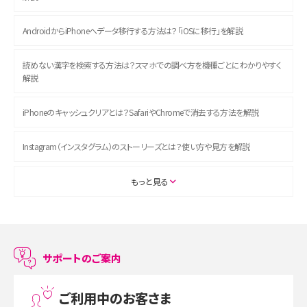
AndroidからiPhoneへデータ移行する方法は？「iOSに移行」を解説
読めない漢字を検索する方法は？スマホでの調べ方を機種ごとにわかりやすく
解説
iPhoneのキャッシュクリアとは？SafariやChromeで消去する方法を解説
Instagram（インスタグラム）のストーリーズとは？使い方や見方を解説
ASMRとは？初心者向けの代表ジャンルや楽しみ方を解説
もっと見る
スマホのアラーム設定方法を解説！鳴らない原因と対処法、便利機能も紹介
LINEで友だちを削除する方法は？方法ごとの影響や復活・復元する方法も解説
サポートのご案内
プリペイドSIMとは？種類やメリット・デメリット、利用までの流れを解説
ご利用中のお客さま