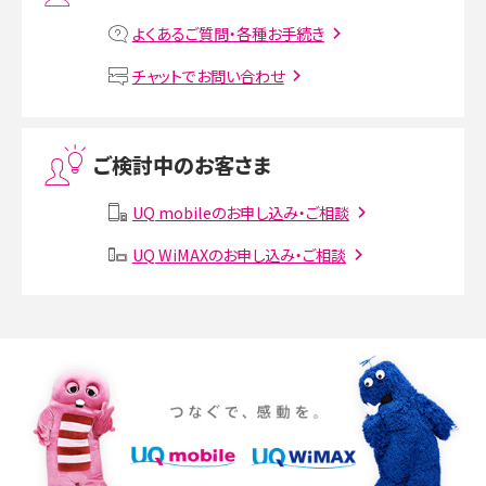
MNOとは？MVNOやMVNEとの違いやメリット・デメリットを解説
よくあるご質問・各種お手続き
VPN接続とは？仕組みや必要性、メリット・デメリット、接続方法を解説
チャットでお問い合わせ
Threads（スレッズ）とは？主な機能や登録方法、投稿の仕方を解説
ご検討中のお客さま
Instagram（インスタグラム）でスクショするとバレる？バレるケースや撮り方も解
説
UQ mobileのお申し込み・ご相談
UQ WiMAXのお申し込み・ご相談
SMSとは？料金やできること、注意点や届かない時の対処法を解説
Discord（ディスコード）とは？使い方や用語の意味、便利な機能を解説
iPhone 16eとiPhone SE（第3世代）の違いは？サイズやスペックを比較して解説
iPhone 16eとiPhone 14を徹底比較！スペック・機能の違いをわかりやすく紹介
iPhone 16シリーズのモデルを比較！価格・サイズ・カメラ性能の違いを徹底解説