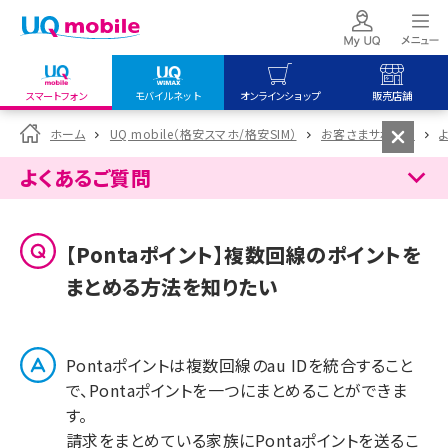
スマートフォン
モバイルネット
オンラインショップ
販売店舗
my UQ WiMAX
UQ mobile
UQ mobile
ホーム
UQ mobile（格安スマホ/格安SIM）
お客さまサポート
UQ WiMAX ご契約の方
オンラインショップ
販売店舗
よくあるご質問
My UQ mobile
UQ WiMAX
UQ WiMAX
UQ mobile ご契約の方
オンラインショップ
販売店舗
【Pontaポイント】複数回線のポイントを
UQ mobile
まとめる方法を知りたい
データチャージサイト
Pontaポイントは複数回線のau IDを統合すること
で、Pontaポイントを一つにまとめることができま
す。
請求をまとめている家族にPontaポイントを送るこ