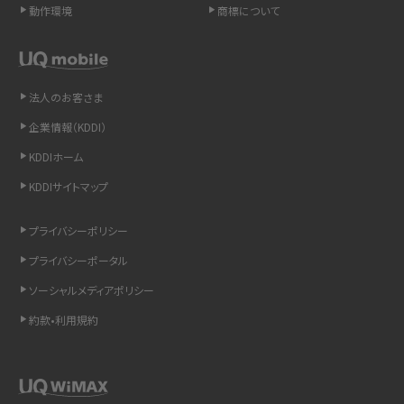
動作環境
商標について
LINEの通知がこない時の原因と対処法9選！設定の確認手順も解説
非通知設定とは？184で電話をかける方法やiPhone・Androidの設定を解説
法人のお客さま
企業情報（KDDI）
iCloudの使用容量を減らす9つの方法！使用状況の確認手順も紹介
KDDIホーム
スマホのウィジェットとは？iPhone・Androidの設定方法やおススメを紹介
KDDIサイトマップ
リプライ機能とは？LINE、X（旧Twitter）、Instagram、TikTokで送る方法を解説
プライバシーポリシー
プライバシーポータル
インスタのDMの送り方は？便利機能の使い方や注意点をわかりやすく解説
ソーシャルメディアポリシー
Bluetooth®とは？Wi-Fiとの違いやスマホ・PCとの接続方法を解説
約款•利用規約
LINEで送信取り消しをする方法は？相手に知られるのか、削除との違いも紹介
「iPhoneを探す」の使い方と設定方法を紹介！ブラウザやアプリから探す方法を