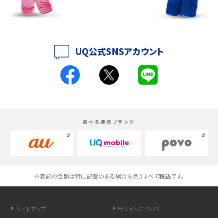
iPhone 16とiPhone 15の違いは？カメラ・スペック・機能を徹底比較
iPhoneの機種変更のやり方は？事前準備・手順やデータ移行方法をわかりやす
UQ公式SNSアカウント
く解説
スマホが高い理由は？購入費用を抑える方法や端末を選ぶ時の注意点を解説！
Androidスマホとは？特徴やメリット・デメリット、おススメ機種を紹介
選べる通信ブランド
高校生にスマホ制限は必要？所持率やメリット・デメリットを詳しく紹介
スマホのネット通信速度が遅い原因は？すぐできる対処法や見直すポイントを解
説
※表記の金額は特に記載のある場合を除きすべて
税込
です。
スマホや携帯端末の通信速度制限とは？回避のコツや解除のタイミング・方法
を解説
サイトマップ
当サイトについて
LINEの引き継ぎ方法は？対象データや事前準備・条件・注意点などを解説