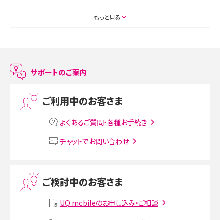
ASMRとは？初心者向けの代表ジャンルや楽しみ方を解説
もっと見る
スマホのアラーム設定方法を解説！鳴らない原因と対処法、便利機能も紹介
LINEで友だちを削除する方法は？方法ごとの影響や復活・復元する方法も解説
サポートのご案内
プリペイドSIMとは？種類やメリット・デメリット、利用までの流れを解説
ご利用中のお客さま
MNOとは？MVNOやMVNEとの違いやメリット・デメリットを解説
よくあるご質問・各種お手続き
VPN接続とは？仕組みや必要性、メリット・デメリット、接続方法を解説
チャットでお問い合わせ
Threads（スレッズ）とは？主な機能や登録方法、投稿の仕方を解説
ご検討中のお客さま
Instagram（インスタグラム）でスクショするとバレる？バレるケースや撮り方も解
説
UQ mobileのお申し込み・ご相談