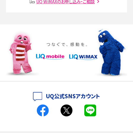
UQ WiMAXのお申し込み・ご相談
SMSとは？料金やできること、注意点や届かない時の対処法を解説
Discord（ディスコード）とは？使い方や用語の意味、便利な機能を解説
iPhone 16eとiPhone SE（第3世代）の違いは？サイズやスペックを比較して解説
iPhone 16eとiPhone 14を徹底比較！スペック・機能の違いをわかりやすく紹介
iPhone 16シリーズのモデルを比較！価格・サイズ・カメラ性能の違いを徹底解説
iPhone 16とiPhone 15の違いは？カメラ・スペック・機能を徹底比較
iPhoneの機種変更のやり方は？事前準備・手順やデータ移行方法をわかりやす
UQ公式SNSアカウント
く解説
スマホが高い理由は？購入費用を抑える方法や端末を選ぶ時の注意点を解説！
Androidスマホとは？特徴やメリット・デメリット、おススメ機種を紹介