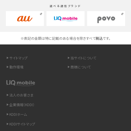
選べる通信ブランド
高校生にスマホ制限は必要？所持率やメリット・デメリットを詳しく紹介
スマホのネット通信速度が遅い原因は？すぐできる対処法や見直すポイントを解
説
※表記の金額は特に記載のある場合を除きすべて
税込
です。
スマホや携帯端末の通信速度制限とは？回避のコツや解除のタイミング・方法
を解説
サイトマップ
当サイトについて
LINEの引き継ぎ方法は？対象データや事前準備・条件・注意点などを解説
動作環境
商標について
LINEの通知がこない時の原因と対処法9選！設定の確認手順も解説
非通知設定とは？184で電話をかける方法やiPhone・Androidの設定を解説
法人のお客さま
企業情報（KDDI）
iCloudの使用容量を減らす9つの方法！使用状況の確認手順も紹介
KDDIホーム
スマホのウィジェットとは？iPhone・Androidの設定方法やおススメを紹介
KDDIサイトマップ