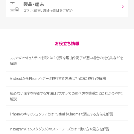
製品・端末
スマホ端末、
SIM・eSIMをご紹介
お役立ち情報
スマホのセキュリティ対策とは？必要な理由や調子が悪い場合の対処法などを
解説
AndroidからiPhoneへデータ移行する方法は？「iOSに移行」を解説
読めない漢字を検索する方法は？スマホでの調べ方を機種ごとにわかりやすく
解説
iPhoneのキャッシュクリアとは？SafariやChromeで消去する方法を解説
Instagram（インスタグラム）のストーリーズとは？使い方や見方を解説