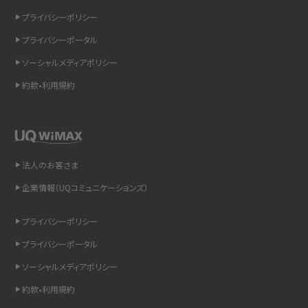
リプライ機能とは？LINE、X（旧Twitter）、Instagram、TikTokで送る方法を解説
プライバシーポリシー
プライバシーポータル
インスタのDMの送り方は？便利機能の使い方や注意点をわかりやすく解説
ソーシャルメディアポリシー
Bluetooth®とは？Wi-Fiとの違いやスマホ・PCとの接続方法を解説
約款•利用規約
LINEで送信取り消しをする方法は？相手に知られるのか、削除との違いも紹介
「iPhoneを探す」の使い方と設定方法を紹介！ブラウザやアプリから探す方法を
詳しく解説
法人のお客さま
企業情報（UQコミュニケーションズ）
Wi-Fiを快適に使うための速度はどれくらい？用途別の目安・回線ごとの平均を
紹介
プライバシーポリシー
LINEの着信音や通知音の設定・変更方法を解説！鳴らない場合の対処法も紹介
プライバシーポータル
ソーシャルメディアポリシー
着信拒否とは？設定方法やブロックした番号の確認方法を解説
約款•利用規約