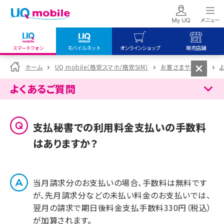
スマートフォン
モバイルネット
オンラインショップ
販売店舗
my UQ WiMAX
UQ mobile
UQ mobile
ホーム
UQ mobile（格安スマホ/格安SIM）
お客さまサポート
UQ WiMAX ご契約の方
オンラインショップ
販売店舗
よくあるご質問
My UQ mobile
UQ WiMAX
UQ WiMAX
UQ mobile ご契約の方
オンラインショップ
販売店舗
支払秘書での利用料金支払いの手数料
UQ mobile
はありますか？
データチャージサイト
当月請求分のお支払いの場合、手数料は無料です
が、先月請求分などの未払い料金のお支払いでは、
翌月の請求で期日後料金支払手数料330円（税込）
が加算されます。