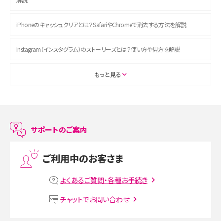
iPhoneのキャッシュクリアとは？SafariやChromeで消去する方法を解説
Instagram（インスタグラム）のストーリーズとは？使い方や見方を解説
ASMRとは？初心者向けの代表ジャンルや楽しみ方を解説
もっと見る
スマホのアラーム設定方法を解説！鳴らない原因と対処法、便利機能も紹介
LINEで友だちを削除する方法は？方法ごとの影響や復活・復元する方法も解説
サポートのご案内
プリペイドSIMとは？種類やメリット・デメリット、利用までの流れを解説
ご利用中のお客さま
MNOとは？MVNOやMVNEとの違いやメリット・デメリットを解説
よくあるご質問・各種お手続き
VPN接続とは？仕組みや必要性、メリット・デメリット、接続方法を解説
チャットでお問い合わせ