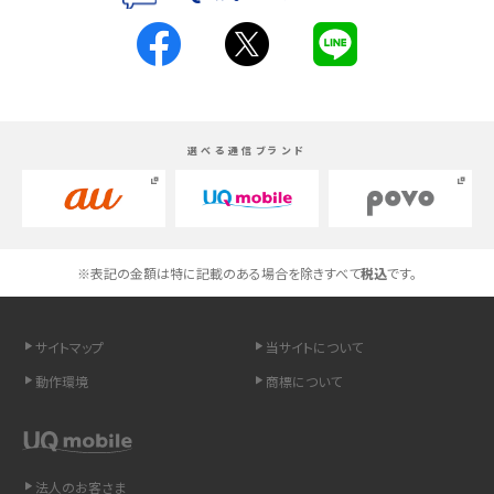
スマホが高い理由は？購入費用を抑える方法や端末を選ぶ時の注意点を解説！
Androidスマホとは？特徴やメリット・デメリット、おススメ機種を紹介
選べる通信ブランド
高校生にスマホ制限は必要？所持率やメリット・デメリットを詳しく紹介
スマホのネット通信速度が遅い原因は？すぐできる対処法や見直すポイントを解
説
※表記の金額は特に記載のある場合を除きすべて
税込
です。
スマホや携帯端末の通信速度制限とは？回避のコツや解除のタイミング・方法
を解説
サイトマップ
当サイトについて
LINEの引き継ぎ方法は？対象データや事前準備・条件・注意点などを解説
動作環境
商標について
LINEの通知がこない時の原因と対処法9選！設定の確認手順も解説
非通知設定とは？184で電話をかける方法やiPhone・Androidの設定を解説
法人のお客さま