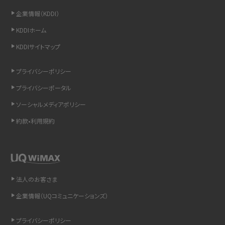
企業情報（KDDI）
iCloudの使用容量を減らす9つの方法！使用状況の確認手順も紹介
KDDIホーム
スマホのウィジェットとは？iPhone・Androidの設定方法やおススメを紹介
KDDIサイトマップ
リプライ機能とは？LINE、X（旧Twitter）、Instagram、TikTokで送る方法を解説
プライバシーポリシー
プライバシーポータル
インスタのDMの送り方は？便利機能の使い方や注意点をわかりやすく解説
ソーシャルメディアポリシー
Bluetooth®とは？Wi-Fiとの違いやスマホ・PCとの接続方法を解説
約款•利用規約
LINEで送信取り消しをする方法は？相手に知られるのか、削除との違いも紹介
「iPhoneを探す」の使い方と設定方法を紹介！ブラウザやアプリから探す方法を
詳しく解説
法人のお客さま
企業情報（UQコミュニケーションズ）
Wi-Fiを快適に使うための速度はどれくらい？用途別の目安・回線ごとの平均を
紹介
プライバシーポリシー