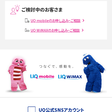
Threads（スレッズ）とは？主な機能や登録方法、投稿の仕方を解説
ご検討中のお客さま
Instagram（インスタグラム）でスクショするとバレる？バレるケースや撮り方も解
説
UQ mobileのお申し込み・ご相談
UQ WiMAXのお申し込み・ご相談
SMSとは？料金やできること、注意点や届かない時の対処法を解説
Discord（ディスコード）とは？使い方や用語の意味、便利な機能を解説
iPhone 16eとiPhone SE（第3世代）の違いは？サイズやスペックを比較して解説
iPhone 16eとiPhone 14を徹底比較！スペック・機能の違いをわかりやすく紹介
iPhone 16シリーズのモデルを比較！価格・サイズ・カメラ性能の違いを徹底解説
iPhone 16とiPhone 15の違いは？カメラ・スペック・機能を徹底比較
iPhoneの機種変更のやり方は？事前準備・手順やデータ移行方法をわかりやす
UQ公式SNSアカウント
く解説