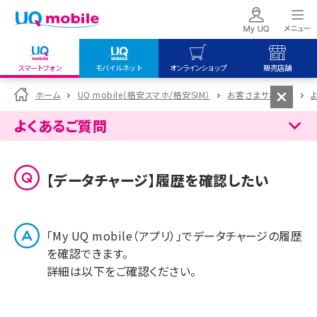
スマートフォン
モバイルネット
オンラインショップ
販売店舗
my UQ WiMAX
UQ mobile
UQ mobile
ホーム
UQ mobile（格安スマホ/格安SIM）
お客さまサポート
UQ WiMAX ご契約の方
オンラインショップ
販売店舗
よくあるご質問
My UQ mobile
UQ WiMAX
UQ WiMAX
UQ mobile ご契約の方
オンラインショップ
販売店舗
【データチャージ】履歴を確認したい
UQ mobile
データチャージサイト
「My UQ mobile（アプリ）」でデータチャージの履歴
を確認できます。
詳細は以下をご確認ください。