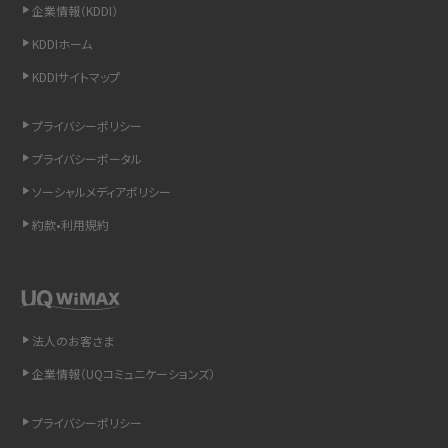
企業情報（KDDI）
iCloudの使用容量を減らす9つの方法！使用状況の確認手順も紹介
KDDIホーム
スマホのウィジェットとは？iPhone・Androidの設定方法やおススメを紹介
KDDIサイトマップ
リプライ機能とは？LINE、X（旧Twitter）、Instagram、TikTokで送る方法を解説
プライバシーポリシー
プライバシーポータル
インスタのDMの送り方は？便利機能の使い方や注意点をわかりやすく解説
ソーシャルメディアポリシー
Bluetooth®とは？Wi-Fiとの違いやスマホ・PCとの接続方法を解説
約款•利用規約
LINEで送信取り消しをする方法は？相手に知られるのか、削除との違いも紹介
「iPhoneを探す」の使い方と設定方法を紹介！ブラウザやアプリから探す方法を
詳しく解説
法人のお客さま
企業情報（UQコミュニケーションズ）
Wi-Fiを快適に使うための速度はどれくらい？用途別の目安・回線ごとの平均を
紹介
プライバシーポリシー