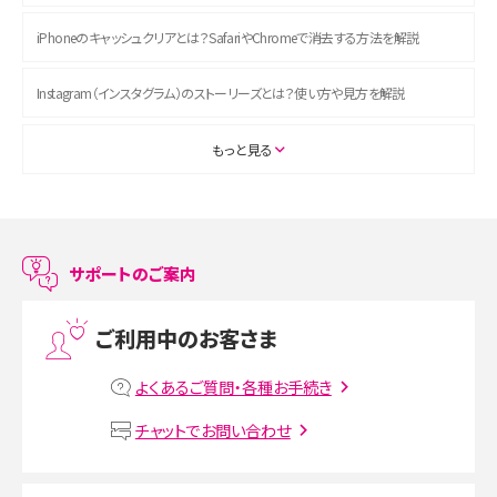
iPhoneのキャッシュクリアとは？SafariやChromeで消去する方法を解説
Instagram（インスタグラム）のストーリーズとは？使い方や見方を解説
ASMRとは？初心者向けの代表ジャンルや楽しみ方を解説
もっと見る
スマホのアラーム設定方法を解説！鳴らない原因と対処法、便利機能も紹介
LINEで友だちを削除する方法は？方法ごとの影響や復活・復元する方法も解説
サポートのご案内
プリペイドSIMとは？種類やメリット・デメリット、利用までの流れを解説
ご利用中のお客さま
MNOとは？MVNOやMVNEとの違いやメリット・デメリットを解説
よくあるご質問・各種お手続き
VPN接続とは？仕組みや必要性、メリット・デメリット、接続方法を解説
チャットでお問い合わせ
Threads（スレッズ）とは？主な機能や登録方法、投稿の仕方を解説