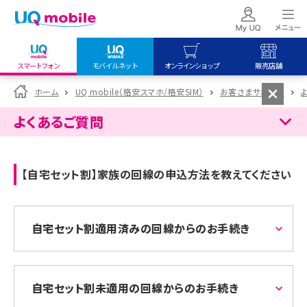
スマートフォン
モバイルネット
オンラインショップ
販売店舗
my UQ WiMAX
UQ mobile
UQ mobile
ホーム
UQ mobile（格安スマホ/格安SIM）
お客さまサポート
UQ WiMAX ご契約の方
オンラインショップ
販売店舗
よくあるご質問
My UQ mobile
UQ WiMAX
UQ WiMAX
UQ mobile ご契約の方
オンラインショップ
販売店舗
【自宅セット割】家族の回線の申込方法を教えてください
UQ mobile
データチャージサイト
自宅セット割適用済みの回線からのお手続き
自宅セット割未適用の回線からのお手続き