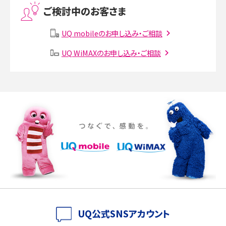
ご検討中のお客さま
Instagram（インスタグラム）でスクショするとバレる？バレるケースや撮り方も解
説
UQ mobileのお申し込み・ご相談
UQ WiMAXのお申し込み・ご相談
SMSとは？料金やできること、注意点や届かない時の対処法を解説
Discord（ディスコード）とは？使い方や用語の意味、便利な機能を解説
iPhone 16eとiPhone SE（第3世代）の違いは？サイズやスペックを比較して解説
iPhone 16eとiPhone 14を徹底比較！スペック・機能の違いをわかりやすく紹介
iPhone 16シリーズのモデルを比較！価格・サイズ・カメラ性能の違いを徹底解説
iPhone 16とiPhone 15の違いは？カメラ・スペック・機能を徹底比較
iPhoneの機種変更のやり方は？事前準備・手順やデータ移行方法をわかりやす
UQ公式SNSアカウント
く解説