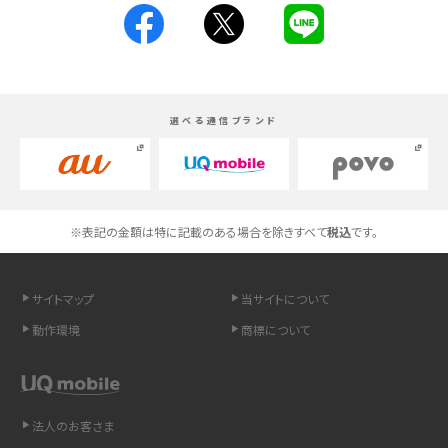
スマホが高い理由は？購入費用を抑える方法や端末を選ぶ時の注意点を解説！
Androidスマホとは？特徴やメリット・デメリット、おススメ機種を紹介
選べる通信ブランド
高校生にスマホ制限は必要？所持率やメリット・デメリットを詳しく紹介
スマホのネット通信速度が遅い原因は？すぐできる対処法や見直すポイントを解
説
※表記の金額は特に記載のある場合を除きすべて
税込
です。
スマホや携帯端末の通信速度制限とは？回避のコツや解除のタイミング・方法
を解説
サイトマップ
当サイトについて
LINEの引き継ぎ方法は？対象データや事前準備・条件・注意点などを解説
動作環境
商標について
LINEの通知がこない時の原因と対処法9選！設定の確認手順も解説
非通知設定とは？184で電話をかける方法やiPhone・Androidの設定を解説
法人のお客さま