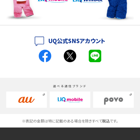
iPhone 16シリーズのモデルを比較！価格・サイズ・カメラ性能の違いを徹底解説
iPhone 16とiPhone 15の違いは？カメラ・スペック・機能を徹底比較
iPhoneの機種変更のやり方は？事前準備・手順やデータ移行方法をわかりやす
UQ公式SNSアカウント
く解説
スマホが高い理由は？購入費用を抑える方法や端末を選ぶ時の注意点を解説！
Androidスマホとは？特徴やメリット・デメリット、おススメ機種を紹介
選べる通信ブランド
高校生にスマホ制限は必要？所持率やメリット・デメリットを詳しく紹介
スマホのネット通信速度が遅い原因は？すぐできる対処法や見直すポイントを解
説
※表記の金額は特に記載のある場合を除きすべて
税込
です。
スマホや携帯端末の通信速度制限とは？回避のコツや解除のタイミング・方法
を解説