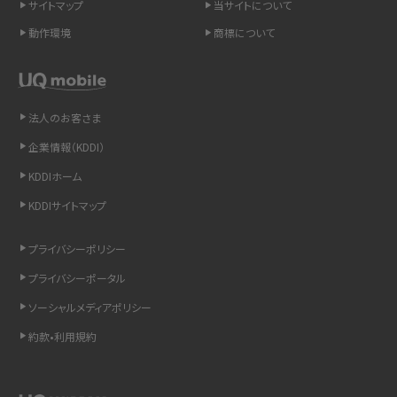
サイトマップ
当サイトについて
LINEの引き継ぎ方法は？対象データや事前準備・条件・注意点などを解説
動作環境
商標について
LINEの通知がこない時の原因と対処法9選！設定の確認手順も解説
非通知設定とは？184で電話をかける方法やiPhone・Androidの設定を解説
法人のお客さま
企業情報（KDDI）
iCloudの使用容量を減らす9つの方法！使用状況の確認手順も紹介
KDDIホーム
スマホのウィジェットとは？iPhone・Androidの設定方法やおススメを紹介
KDDIサイトマップ
リプライ機能とは？LINE、X（旧Twitter）、Instagram、TikTokで送る方法を解説
プライバシーポリシー
プライバシーポータル
インスタのDMの送り方は？便利機能の使い方や注意点をわかりやすく解説
ソーシャルメディアポリシー
Bluetooth®とは？Wi-Fiとの違いやスマホ・PCとの接続方法を解説
約款•利用規約
LINEで送信取り消しをする方法は？相手に知られるのか、削除との違いも紹介