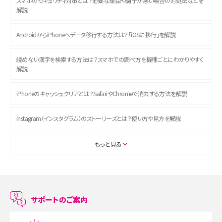
スマホのセキュリティ対策とは？必要な理由や調子が悪い場合の対処法などを
解説
AndroidからiPhoneへデータ移行する方法は？「iOSに移行」を解説
読めない漢字を検索する方法は？スマホでの調べ方を機種ごとにわかりやすく
解説
iPhoneのキャッシュクリアとは？SafariやChromeで消去する方法を解説
Instagram（インスタグラム）のストーリーズとは？使い方や見方を解説
ASMRとは？初心者向けの代表ジャンルや楽しみ方を解説
もっと見る
スマホのアラーム設定方法を解説！鳴らない原因と対処法、便利機能も紹介
LINEで友だちを削除する方法は？方法ごとの影響や復活・復元する方法も解説
サポートのご案内
プリペイドSIMとは？種類やメリット・デメリット、利用までの流れを解説