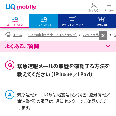
スマートフォン
モバイルネット
オンラインショップ
販売店舗
my UQ WiMAX
UQ mobile
UQ mobile
ホーム
UQ mobile（格安スマホ/格安SIM）
お客さまサポート
UQ WiMAX ご契約の方
オンラインショップ
販売店舗
よくあるご質問
My UQ mobile
UQ WiMAX
UQ WiMAX
UQ mobile ご契約の方
オンラインショップ
販売店舗
緊急速報メールの履歴を確認する方法を
UQ mobile
教えてください（iPhone／iPad）
データチャージサイト
緊急速報メール（緊急地震速報／災害・避難情報／
津波警報）の履歴は、通知センターでご確認いただ
けます。