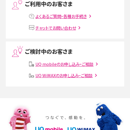
ご利用中のお客さま
MNOとは？MVNOやMVNEとの違いやメリット・デメリットを解説
よくあるご質問・各種お手続き
VPN接続とは？仕組みや必要性、メリット・デメリット、接続方法を解説
チャットでお問い合わせ
Threads（スレッズ）とは？主な機能や登録方法、投稿の仕方を解説
ご検討中のお客さま
Instagram（インスタグラム）でスクショするとバレる？バレるケースや撮り方も解
説
UQ mobileのお申し込み・ご相談
UQ WiMAXのお申し込み・ご相談
SMSとは？料金やできること、注意点や届かない時の対処法を解説
Discord（ディスコード）とは？使い方や用語の意味、便利な機能を解説
iPhone 16eとiPhone SE（第3世代）の違いは？サイズやスペックを比較して解説
iPhone 16eとiPhone 14を徹底比較！スペック・機能の違いをわかりやすく紹介