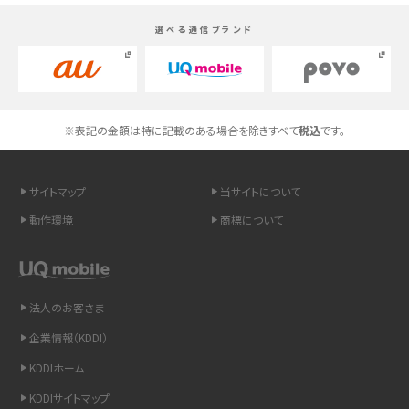
選べる通信ブランド
高校生にスマホ制限は必要？所持率やメリット・デメリットを詳しく紹介
スマホのネット通信速度が遅い原因は？すぐできる対処法や見直すポイントを解
説
※表記の金額は特に記載のある場合を除きすべて
税込
です。
スマホや携帯端末の通信速度制限とは？回避のコツや解除のタイミング・方法
を解説
サイトマップ
当サイトについて
LINEの引き継ぎ方法は？対象データや事前準備・条件・注意点などを解説
動作環境
商標について
LINEの通知がこない時の原因と対処法9選！設定の確認手順も解説
非通知設定とは？184で電話をかける方法やiPhone・Androidの設定を解説
法人のお客さま
企業情報（KDDI）
iCloudの使用容量を減らす9つの方法！使用状況の確認手順も紹介
KDDIホーム
スマホのウィジェットとは？iPhone・Androidの設定方法やおススメを紹介
KDDIサイトマップ