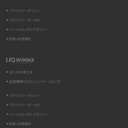
リプライ機能とは？LINE、X（旧Twitter）、Instagram、TikTokで送る方法を解説
プライバシーポリシー
プライバシーポータル
インスタのDMの送り方は？便利機能の使い方や注意点をわかりやすく解説
ソーシャルメディアポリシー
Bluetooth®とは？Wi-Fiとの違いやスマホ・PCとの接続方法を解説
約款•利用規約
LINEで送信取り消しをする方法は？相手に知られるのか、削除との違いも紹介
「iPhoneを探す」の使い方と設定方法を紹介！ブラウザやアプリから探す方法を
詳しく解説
法人のお客さま
企業情報（UQコミュニケーションズ）
Wi-Fiを快適に使うための速度はどれくらい？用途別の目安・回線ごとの平均を
紹介
プライバシーポリシー
LINEの着信音や通知音の設定・変更方法を解説！鳴らない場合の対処法も紹介
プライバシーポータル
ソーシャルメディアポリシー
着信拒否とは？設定方法やブロックした番号の確認方法を解説
約款•利用規約