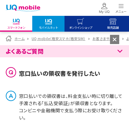
スマートフォン
モバイルネット
オンラインショップ
販売店舗
my UQ WiMAX
UQ mobile
UQ mobile
ホーム
UQ mobile（格安スマホ/格安SIM）
お客さまサポート
UQ WiMAX ご契約の方
オンラインショップ
販売店舗
よくあるご質問
My UQ mobile
UQ WiMAX
UQ WiMAX
UQ mobile ご契約の方
オンラインショップ
販売店舗
窓口払いの領収書を発行したい
UQ mobile
データチャージサイト
窓口払いでの領収書は、料金支払い時に切り離して
手渡される「払込受領証」が領収書となります。
コンビニや金融機関で支払う際にお受け取りくださ
い。