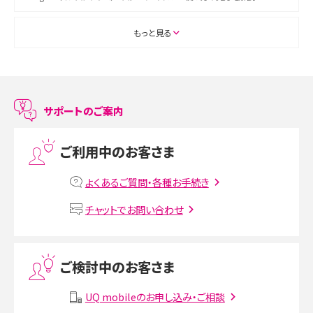
ASMRとは？初心者向けの代表ジャンルや楽しみ方を解説
もっと見る
スマホのアラーム設定方法を解説！鳴らない原因と対処法、便利機能も紹介
LINEで友だちを削除する方法は？方法ごとの影響や復活・復元する方法も解説
サポートのご案内
プリペイドSIMとは？種類やメリット・デメリット、利用までの流れを解説
ご利用中のお客さま
MNOとは？MVNOやMVNEとの違いやメリット・デメリットを解説
よくあるご質問・各種お手続き
VPN接続とは？仕組みや必要性、メリット・デメリット、接続方法を解説
チャットでお問い合わせ
Threads（スレッズ）とは？主な機能や登録方法、投稿の仕方を解説
ご検討中のお客さま
Instagram（インスタグラム）でスクショするとバレる？バレるケースや撮り方も解
説
UQ mobileのお申し込み・ご相談