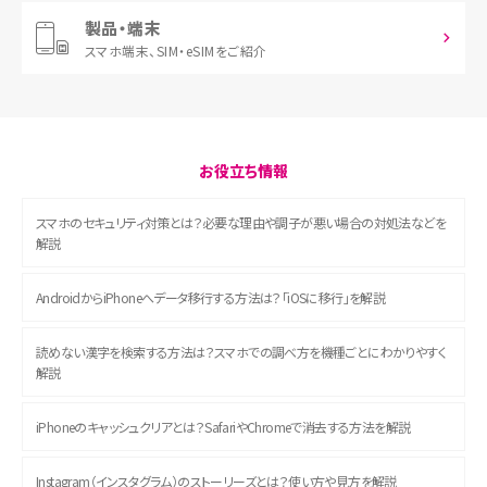
製品・端末
スマホ端末、
SIM・eSIMをご紹介
お役立ち情報
スマホのセキュリティ対策とは？必要な理由や調子が悪い場合の対処法などを
解説
AndroidからiPhoneへデータ移行する方法は？「iOSに移行」を解説
読めない漢字を検索する方法は？スマホでの調べ方を機種ごとにわかりやすく
解説
iPhoneのキャッシュクリアとは？SafariやChromeで消去する方法を解説
Instagram（インスタグラム）のストーリーズとは？使い方や見方を解説