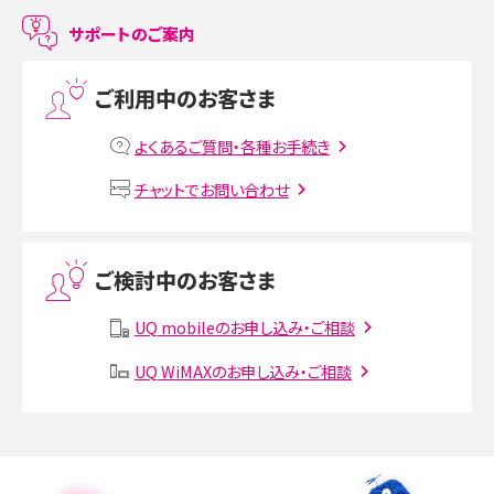
LINEで友だちを削除する方法は？方法ごとの影響や復活・復元する方法も解説
サポートのご案内
プリペイドSIMとは？種類やメリット・デメリット、利用までの流れを解説
ご利用中のお客さま
MNOとは？MVNOやMVNEとの違いやメリット・デメリットを解説
よくあるご質問・各種お手続き
VPN接続とは？仕組みや必要性、メリット・デメリット、接続方法を解説
チャットでお問い合わせ
Threads（スレッズ）とは？主な機能や登録方法、投稿の仕方を解説
ご検討中のお客さま
Instagram（インスタグラム）でスクショするとバレる？バレるケースや撮り方も解
説
UQ mobileのお申し込み・ご相談
UQ WiMAXのお申し込み・ご相談
SMSとは？料金やできること、注意点や届かない時の対処法を解説
Discord（ディスコード）とは？使い方や用語の意味、便利な機能を解説
iPhone 16eとiPhone SE（第3世代）の違いは？サイズやスペックを比較して解説