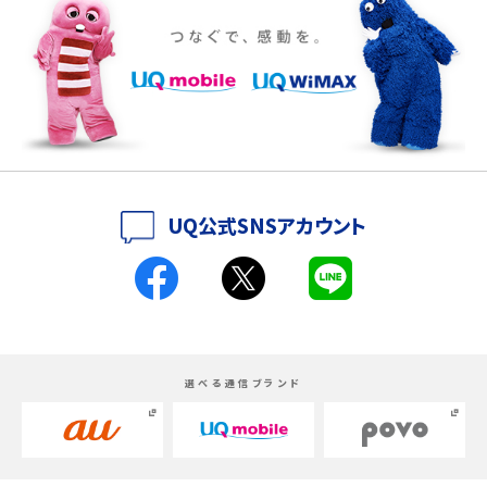
iPhone 16eとiPhone 14を徹底比較！スペック・機能の違いをわかりやすく紹介
iPhone 16シリーズのモデルを比較！価格・サイズ・カメラ性能の違いを徹底解説
iPhone 16とiPhone 15の違いは？カメラ・スペック・機能を徹底比較
iPhoneの機種変更のやり方は？事前準備・手順やデータ移行方法をわかりやす
UQ公式SNSアカウント
く解説
スマホが高い理由は？購入費用を抑える方法や端末を選ぶ時の注意点を解説！
Androidスマホとは？特徴やメリット・デメリット、おススメ機種を紹介
選べる通信ブランド
高校生にスマホ制限は必要？所持率やメリット・デメリットを詳しく紹介
スマホのネット通信速度が遅い原因は？すぐできる対処法や見直すポイントを解
説