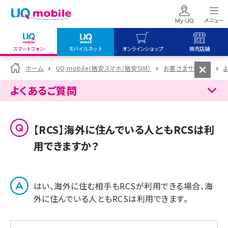
スマートフォン
モバイルネット
オンラインショップ
販売店舗
my UQ WiMAX
UQ mobile
UQ mobile
ホーム
UQ mobile（格安スマホ/格安SIM）
お客さまサポート
UQ WiMAX ご契約の方
オンラインショップ
販売店舗
よくあるご質問
My UQ mobile
UQ WiMAX
UQ WiMAX
UQ mobile ご契約の方
オンラインショップ
販売店舗
【RCS】海外に住んでいる人ともRCSは利
UQ mobile
用できますか？
データチャージサイト
はい、海外に住む相手もRCSが利用できる場合、海
外に住んでいる人ともRCSは利用できます。