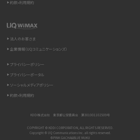
約款•利用規約
LINEで送信取り消しをする方法は？相手に知られるのか、削除との違いも紹介
「iPhoneを探す」の使い方と設定方法を紹介！ブラウザやアプリから探す方法を
詳しく解説
法人のお客さま
企業情報（UQコミュニケーションズ）
Wi-Fiを快適に使うための速度はどれくらい？用途別の目安・回線ごとの平均を
紹介
プライバシーポリシー
LINEの着信音や通知音の設定・変更方法を解説！鳴らない場合の対処法も紹介
プライバシーポータル
ソーシャルメディアポリシー
着信拒否とは？設定方法やブロックした番号の確認方法を解説
約款•利用規約
LINEでブロックされているか確認する方法は？手順や注意点を解説
KDDI株式会社 東京都公安委員会 第301001102509号
iCloudとは？バックアップ設定方法や空き容量が足りない時の対処法を紹介
COPYRIGHT © KDDI CORPORATION, ALL RIGHTS RESERVED.
Copyright © UQ Communications Inc. all rights reserved.
ASMRとは？意味や動画の種類、楽しみ方を紹介
©PINK GACHA&BLUE MUKU