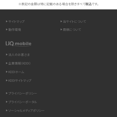
※表記の金額は特に記載のある場合を除きすべて
税込
です。
スマホや携帯端末の通信速度制限とは？回避のコツや解除のタイミング・方法
を解説
サイトマップ
当サイトについて
LINEの引き継ぎ方法は？対象データや事前準備・条件・注意点などを解説
動作環境
商標について
LINEの通知がこない時の原因と対処法9選！設定の確認手順も解説
非通知設定とは？184で電話をかける方法やiPhone・Androidの設定を解説
法人のお客さま
企業情報（KDDI）
iCloudの使用容量を減らす9つの方法！使用状況の確認手順も紹介
KDDIホーム
スマホのウィジェットとは？iPhone・Androidの設定方法やおススメを紹介
KDDIサイトマップ
リプライ機能とは？LINE、X（旧Twitter）、Instagram、TikTokで送る方法を解説
プライバシーポリシー
プライバシーポータル
インスタのDMの送り方は？便利機能の使い方や注意点をわかりやすく解説
ソーシャルメディアポリシー
Bluetooth®とは？Wi-Fiとの違いやスマホ・PCとの接続方法を解説