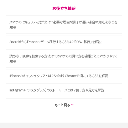
お役立ち情報
スマホのセキュリティ対策とは？必要な理由や調子が悪い場合の対処法などを
解説
AndroidからiPhoneへデータ移行する方法は？「iOSに移行」を解説
読めない漢字を検索する方法は？スマホでの調べ方を機種ごとにわかりやすく
解説
iPhoneのキャッシュクリアとは？SafariやChromeで消去する方法を解説
Instagram（インスタグラム）のストーリーズとは？使い方や見方を解説
ASMRとは？初心者向けの代表ジャンルや楽しみ方を解説
もっと見る
スマホのアラーム設定方法を解説！鳴らない原因と対処法、便利機能も紹介