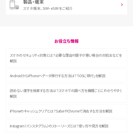
製品・端末
スマホ端末、
SIM・eSIMをご紹介
お役立ち情報
スマホのセキュリティ対策とは？必要な理由や調子が悪い場合の対処法などを
解説
AndroidからiPhoneへデータ移行する方法は？「iOSに移行」を解説
読めない漢字を検索する方法は？スマホでの調べ方を機種ごとにわかりやすく
解説
iPhoneのキャッシュクリアとは？SafariやChromeで消去する方法を解説
Instagram（インスタグラム）のストーリーズとは？使い方や見方を解説