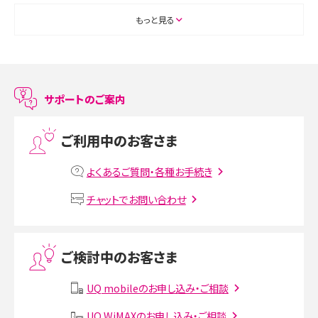
ASMRとは？初心者向けの代表ジャンルや楽しみ方を解説
もっと見る
スマホのアラーム設定方法を解説！鳴らない原因と対処法、便利機能も紹介
LINEで友だちを削除する方法は？方法ごとの影響や復活・復元する方法も解説
サポートのご案内
プリペイドSIMとは？種類やメリット・デメリット、利用までの流れを解説
ご利用中のお客さま
MNOとは？MVNOやMVNEとの違いやメリット・デメリットを解説
よくあるご質問・各種お手続き
VPN接続とは？仕組みや必要性、メリット・デメリット、接続方法を解説
チャットでお問い合わせ
Threads（スレッズ）とは？主な機能や登録方法、投稿の仕方を解説
ご検討中のお客さま
Instagram（インスタグラム）でスクショするとバレる？バレるケースや撮り方も解
説
UQ mobileのお申し込み・ご相談
UQ WiMAXのお申し込み・ご相談
SMSとは？料金やできること、注意点や届かない時の対処法を解説