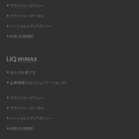
リプライ機能とは？LINE、X（旧Twitter）、Instagram、TikTokで送る方法を解説
プライバシーポリシー
プライバシーポータル
インスタのDMの送り方は？便利機能の使い方や注意点をわかりやすく解説
ソーシャルメディアポリシー
Bluetooth®とは？Wi-Fiとの違いやスマホ・PCとの接続方法を解説
約款•利用規約
LINEで送信取り消しをする方法は？相手に知られるのか、削除との違いも紹介
「iPhoneを探す」の使い方と設定方法を紹介！ブラウザやアプリから探す方法を
詳しく解説
法人のお客さま
企業情報（UQコミュニケーションズ）
Wi-Fiを快適に使うための速度はどれくらい？用途別の目安・回線ごとの平均を
紹介
プライバシーポリシー
LINEの着信音や通知音の設定・変更方法を解説！鳴らない場合の対処法も紹介
プライバシーポータル
ソーシャルメディアポリシー
着信拒否とは？設定方法やブロックした番号の確認方法を解説
約款•利用規約
LINEでブロックされているか確認する方法は？手順や注意点を解説