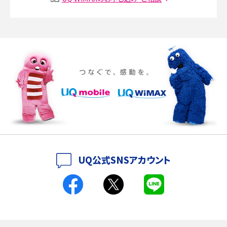
Discord（ディスコード）とは？使い方や用語の意味、便利な機能を解説
iPhone 16eとiPhone SE（第3世代）の違いは？サイズやスペックを比較して解説
iPhone 16eとiPhone 14を徹底比較！スペック・機能の違いをわかりやすく紹介
iPhone 16シリーズのモデルを比較！価格・サイズ・カメラ性能の違いを徹底解説
iPhone 16とiPhone 15の違いは？カメラ・スペック・機能を徹底比較
iPhoneの機種変更のやり方は？事前準備・手順やデータ移行方法をわかりやす
UQ公式SNSアカウント
く解説
スマホが高い理由は？購入費用を抑える方法や端末を選ぶ時の注意点を解説！
Androidスマホとは？特徴やメリット・デメリット、おススメ機種を紹介