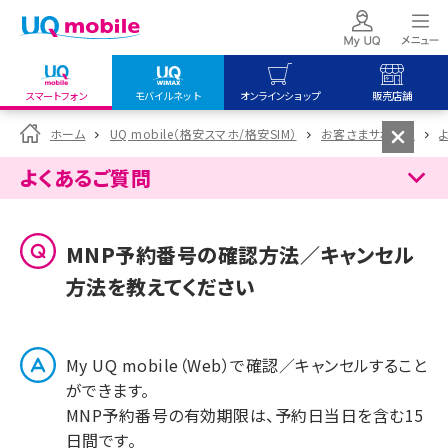
スマートフォン
モバイルネット
オンラインショップ
販売店舗
my UQ WiMAX
UQ mobile
UQ mobile
ホーム
UQ mobile（格安スマホ/格安SIM）
お客さまサポート
UQ WiMAX ご契約の方
オンラインショップ
販売店舗
よくあるご質問
My UQ mobile
UQ WiMAX
UQ WiMAX
UQ mobile ご契約の方
オンラインショップ
販売店舗
MNP予約番号の確認方法／キャンセル
UQ mobile
方法を教えてください
データチャージサイト
My UQ mobile（Web）で確認／キャンセルすること
ができます。
MNP予約番号の有効期限は、予約日当日を含む15
日間です。