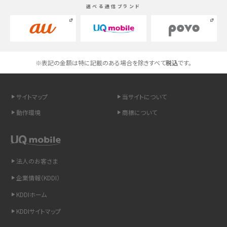
選べる通信ブランド
高校生にスマホ制限は必要？所持率やメリット・デメリットを詳しく紹介
スマホのネット通信速度が遅い原因は？すぐできる対処法や見直すポイントを解
説
※表記の金額は特に記載のある場合を除きすべて
税込
です。
スマホや携帯端末の通信速度制限とは？回避のコツや解除のタイミング・方法
を解説
サイトマップ
当サイトについて
LINEの引き継ぎ方法は？対象データや事前準備・条件・注意点などを解説
動作環境
商標について
LINEの通知がこない時の原因と対処法9選！設定の確認手順も解説
非通知設定とは？184で電話をかける方法やiPhone・Androidの設定を解説
法人のお客さま
企業情報（KDDI）
iCloudの使用容量を減らす9つの方法！使用状況の確認手順も紹介
KDDIホーム
スマホのウィジェットとは？iPhone・Androidの設定方法やおススメを紹介
KDDIサイトマップ