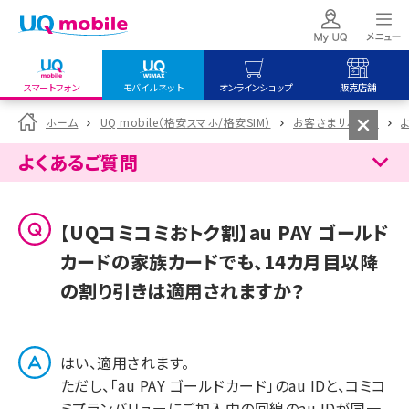
スマートフォン
モバイルネット
オンラインショップ
販売店舗
my UQ WiMAX
UQ mobile
UQ mobile
ホーム
UQ mobile（格安スマホ/格安SIM）
お客さまサポート
UQ WiMAX ご契約の方
オンラインショップ
販売店舗
よくあるご質問
My UQ mobile
UQ WiMAX
UQ WiMAX
UQ mobile ご契約の方
オンラインショップ
販売店舗
【UQコミコミおトク割】au PAY ゴールド
UQ mobile
カードの家族カードでも、14カ月目以降
データチャージサイト
の割り引きは適用されますか？
はい、適用されます。
ただし、「au PAY ゴールドカード」のau IDと、コミコ
ミプランバリューにご加入中の回線のau IDが同一