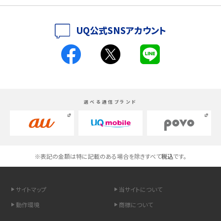
iPhoneの機種変更のやり方は？事前準備・手順やデータ移行方法をわかりやす
UQ公式SNSアカウント
く解説
スマホが高い理由は？購入費用を抑える方法や端末を選ぶ時の注意点を解説！
Androidスマホとは？特徴やメリット・デメリット、おススメ機種を紹介
選べる通信ブランド
高校生にスマホ制限は必要？所持率やメリット・デメリットを詳しく紹介
スマホのネット通信速度が遅い原因は？すぐできる対処法や見直すポイントを解
説
※表記の金額は特に記載のある場合を除きすべて
税込
です。
スマホや携帯端末の通信速度制限とは？回避のコツや解除のタイミング・方法
を解説
サイトマップ
当サイトについて
LINEの引き継ぎ方法は？対象データや事前準備・条件・注意点などを解説
動作環境
商標について