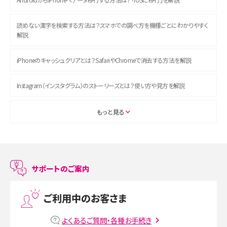
読めない漢字を検索する方法は？スマホでの調べ方を機種ごとにわかりやすく
解説
iPhoneのキャッシュクリアとは？SafariやChromeで消去する方法を解説
Instagram（インスタグラム）のストーリーズとは？使い方や見方を解説
ASMRとは？初心者向けの代表ジャンルや楽しみ方を解説
もっと見る
スマホのアラーム設定方法を解説！鳴らない原因と対処法、便利機能も紹介
LINEで友だちを削除する方法は？方法ごとの影響や復活・復元する方法も解説
サポートのご案内
プリペイドSIMとは？種類やメリット・デメリット、利用までの流れを解説
ご利用中のお客さま
MNOとは？MVNOやMVNEとの違いやメリット・デメリットを解説
よくあるご質問・各種お手続き