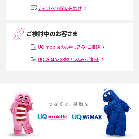
VPN接続とは？仕組みや必要性、メリット・デメリット、接続方法を解説
チャットでお問い合わせ
Threads（スレッズ）とは？主な機能や登録方法、投稿の仕方を解説
ご検討中のお客さま
Instagram（インスタグラム）でスクショするとバレる？バレるケースや撮り方も解
説
UQ mobileのお申し込み・ご相談
UQ WiMAXのお申し込み・ご相談
SMSとは？料金やできること、注意点や届かない時の対処法を解説
Discord（ディスコード）とは？使い方や用語の意味、便利な機能を解説
iPhone 16eとiPhone SE（第3世代）の違いは？サイズやスペックを比較して解説
iPhone 16eとiPhone 14を徹底比較！スペック・機能の違いをわかりやすく紹介
iPhone 16シリーズのモデルを比較！価格・サイズ・カメラ性能の違いを徹底解説
iPhone 16とiPhone 15の違いは？カメラ・スペック・機能を徹底比較