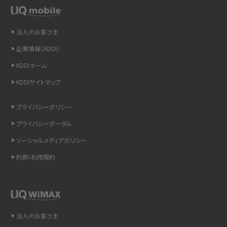
LINEの通知がこない時の原因と対処法9選！設定の確認手順も解説
非通知設定とは？184で電話をかける方法やiPhone・Androidの設定を解説
法人のお客さま
企業情報（KDDI）
iCloudの使用容量を減らす9つの方法！使用状況の確認手順も紹介
KDDIホーム
スマホのウィジェットとは？iPhone・Androidの設定方法やおススメを紹介
KDDIサイトマップ
リプライ機能とは？LINE、X（旧Twitter）、Instagram、TikTokで送る方法を解説
プライバシーポリシー
プライバシーポータル
インスタのDMの送り方は？便利機能の使い方や注意点をわかりやすく解説
ソーシャルメディアポリシー
Bluetooth®とは？Wi-Fiとの違いやスマホ・PCとの接続方法を解説
約款•利用規約
LINEで送信取り消しをする方法は？相手に知られるのか、削除との違いも紹介
「iPhoneを探す」の使い方と設定方法を紹介！ブラウザやアプリから探す方法を
詳しく解説
法人のお客さま