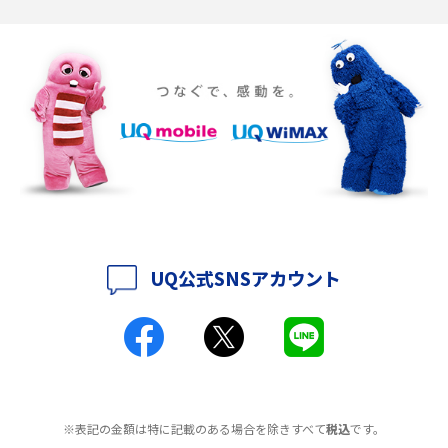
ポケット型Wi-Fiの使い方は？基本的な手順やつながらない時の対処法を紹
介
ポケット型Wi-Fiをレンタルするメリットとは？選び方や向いている方の特
徴も紹介
持ち運びできるポケット型Wi-Fiのおススメの選び方は？メリット・デメリ
ットも紹介
ポケット型Wi-Fiはクレカなしでも利用できる？口座振替の方法や注意点も
解説
UQ公式SNSアカウント
ポケット型Wi-Fiとは？通信の仕組みやメリット・デメリットを解説
工事不要！置くだけWi-Fiの特徴は？メリット・デメリットや選び方を解説
ポケット型Wi-Fiを月額なしで利用できるのはなぜ？メリット・デメリット
も紹介
※表記の金額は特に記載のある場合を除きすべて
税込
です。