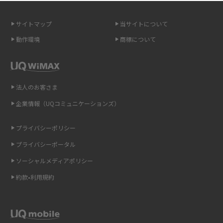
無制限で利用できるポケット型Wi-Fiは？選び方や通信費を抑える方法も紹
介
サイトマップ
当サイトについて
ポケット型Wi-Fi（モバイルWi-Fi）とは？おススメする方の特徴や選び方を
動作環境
商標について
解説
即日受け取りできるポケット型Wi-Fiはある？すぐに使うための方法や注意
点も解説
法人のお客さま
企業情報（UQコミュニケーションズ）
ONU（光回線終端装置）とは？モデム・ルーター・ホームゲートウェイと
の違いを解説
プライバシーポリシー
ギガバイト（GB）とは？1GBの目安やギガが足りない時の対処法を紹介
プライバシーポータル
ソーシャルメディアポリシー
Wi-Fi 6とは？Wi-Fi 5との違いやメリットと注意点、規格の種類も解説
約款•利用規約
テザリングはWi-Fiとどう違う？接続方法や注意点を解説！
Wi-Fiを自宅に設置する方法は？必要なことやポイントも紹介