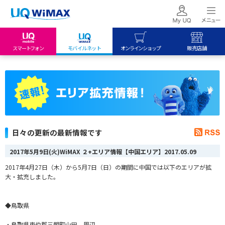
スマートフォン
モバイルネット
オンラインショップ
販売店舗
my UQ WiMAX
UQ mobile
UQ mobile
UQ WiMAX ご契約の方
オンラインショップ
販売店舗
My UQ mobile
UQ WiMAX
UQ WiMAX
UQ mobile ご契約の方
オンラインショップ
販売店舗
UQ mobile
日々の更新の最新情報です
データチャージサイト
2017年5月9日(火)WiMAX ２+エリア情報【中国エリア】
2017.05.09
2017年4月27日（木）から5月7日（日）の期間に中国では以下のエリアが拡
大・拡充しました。
◆鳥取県
・鳥取県東伯郡三朝町山田 周辺