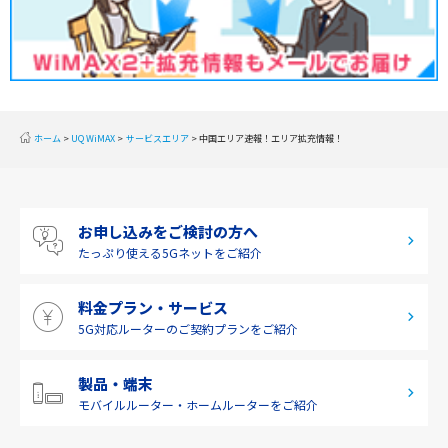
甲信越
北陸
東海
近畿
ホーム
UQ WiMAX
サービスエリア
中国エリア速報！エリア拡充情報！
中国
四国
お申し込みをご検討の方へ
九州・沖縄
たっぷり使える
5Gネットをご紹介
料金プラン・サービス
5G対応ルーターの
ご契約プランをご紹介
製品・端末
モバイルルーター・
ホームルーターをご紹介