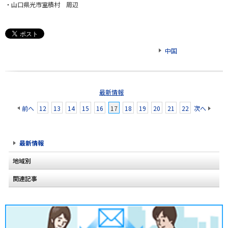
・山口県光市室積村 周辺
中国
最新情報
前へ
12
13
14
15
16
17
18
19
20
21
22
次へ
最新情報
地域別
関連記事
北海道
東北
関東