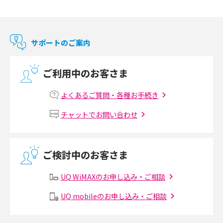
Chromecast（クロームキャスト）とは？接続方法や基本的な使い方を解説
マンションで使えるWi-Fiは？種類ごとの特徴や選び方を紹介
サポートのご案内
光回線の速度の目安は？測定方法や遅い時の対策方法も紹介
ご利用中のお客さま
マンションで光回線の利用を始める手順は？設備状況の確認方法も解説
よくあるご質問・各種お手続き
Wi-Fiルーターの設定方法をわかりやすく解説！事前に準備すべきものも紹
チャットでお問い合わせ
介
無線LANとは？メリット・デメリットや接続方法を解説
ご検討中のお客さま
有線LANとは？無線LANとの違いやメリット・デメリットを解説
UQ WiMAXのお申し込み・ご相談
メッシュWi-Fiとは？仕組みやメリット・デメリット、中継機との違いを解
UQ mobileのお申し込み・ご相談
説