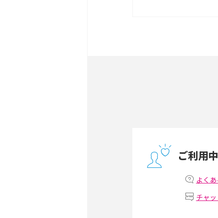
ポケット型Wi-Fiをレン
は？選び方や向いている方
ポケット型Wi-Fiとは？
ト・デメリットを解説
無制限で利用できるポケット
方や通信費を抑える方法も
ONU（光回線終端装置）
ー・ホームゲートウェイと
ご利用
テザリングはWi-Fiとど
意点を解説！
よくあ
チャッ
ストリーミング再生とは？