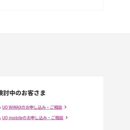
ポケット型Wi-Fiはクレカなしでも利用でき
る？口座振替の方法や注意点も解説
ポケット型Wi-Fiを月額なしで利用できるのは
なぜ？メリット・デメリットも紹介
即日受け取りできるポケット型Wi-Fiはある？
すぐに使うための方法や注意点も解説
Wi-Fi 6とは？Wi-Fi 5との違いやメリットと注意
点、規格の種類も解説
検討中のお客さま
光ファイバーとは？仕組みやメリット・デメリ
ットを初心者向けにわかりやすく解説
UQ WiMAXのお申し込み・ご相談
UQ mobileのお申し込み・ご相談
の
引っ越し費用の相場は？ひとり暮らしや家族の