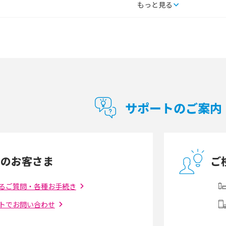
タルするメリットと
持ち運びできるポケット型Wi-Fiのおススメの
もっと見る
の特徴も紹介
選び方は？メリット・デメリットも紹介
通信の仕組みやメリッ
工事不要！置くだけWi-Fiの特徴は？メリッ
ト・デメリットや選び方を解説
型Wi-Fiは？選び
ポケット型Wi-Fi（モバイルWi-Fi）とは？おス
紹介
スメする方の特徴や選び方を解説
サポートのご案内
とは？モデム・ルータ
ギガバイト（GB）とは？1GBの目安やギガが
の違いを解説
足りない時の対処法を紹介
中のお客さま
ご
う違う？接続方法や注
Wi-Fiを自宅に設置する方法は？必要なことや
ポイントも紹介
るご質問・各種お手続き
トでお問い合わせ
ダウンロードとの違
6Gとはどんな通信技術？Beyond 5Gや実用化