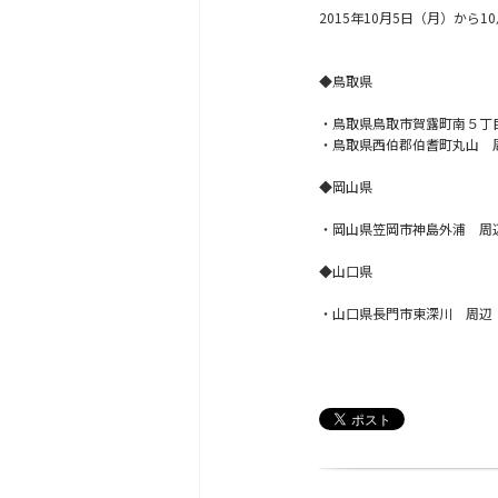
2015年10月5日（月）か
◆鳥取県
・鳥取県鳥取市賀露町南５丁
・鳥取県西伯郡伯耆町丸山 
◆岡山県
・岡山県笠岡市神島外浦 周
◆山口県
・山口県長門市東深川 周辺