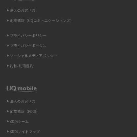
即日受け取りできるポケット型Wi-Fiはある？すぐに使うための方法や注意
点も解説
法人のお客さま
企業情報（UQコミュニケーションズ）
ONU（光回線終端装置）とは？モデム・ルーター・ホームゲートウェイと
の違いを解説
プライバシーポリシー
ギガバイト（GB）とは？1GBの目安やギガが足りない時の対処法を紹介
プライバシーポータル
ソーシャルメディアポリシー
Wi-Fi 6とは？Wi-Fi 5との違いやメリットと注意点、規格の種類も解説
約款•利用規約
テザリングはWi-Fiとどう違う？接続方法や注意点を解説！
Wi-Fiを自宅に設置する方法は？必要なことやポイントも紹介
法人のお客さま
光ファイバーとは？仕組みやメリット・デメリットを初心者向けにわかり
やすく解説
企業情報（KDDI）
KDDIホーム
ストリーミング再生とは？ダウンロードとの違いやメリット・デメリット
KDDIサイトマップ
を解説