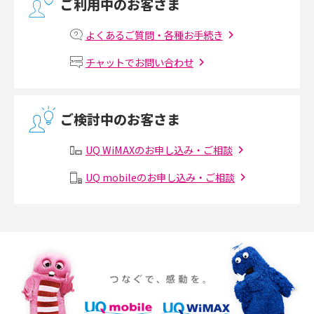
ご利用中のお客さま
マンションで光回線の利用を始める手順は？設備状況の確認方法も解説
よくあるご質問・各種お手続き
Wi-Fiルーターの設定方法をわかりやすく解説！事前に準備すべきものも紹
チャットでお問い合わせ
介
無線LANとは？メリット・デメリットや接続方法を解説
ご検討中のお客さま
有線LANとは？無線LANとの違いやメリット・デメリットを解説
UQ WiMAXのお申し込み・ご相談
メッシュWi-Fiとは？仕組みやメリット・デメリット、中継機との違いを解
UQ mobileのお申し込み・ご相談
説
ポケット型Wi-Fiの使い方は？基本的な手順やつながらない時の対処法を紹
介
ポケット型Wi-Fiをレンタルするメリットとは？選び方や向いている方の特
徴も紹介