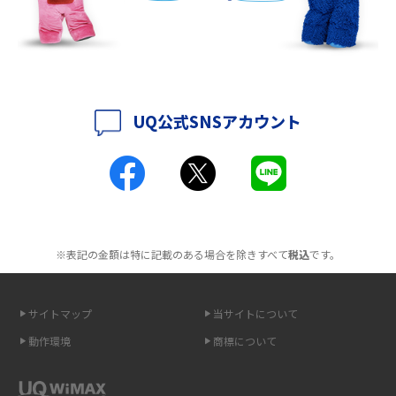
持ち運びできるポケット型Wi-Fiのおススメの選び方は？メリット・デメリ
ットも紹介
ポケット型Wi-Fiはクレカなしでも利用できる？口座振替の方法や注意点も
解説
UQ公式SNSアカウント
ポケット型Wi-Fiとは？通信の仕組みやメリット・デメリットを解説
工事不要！置くだけWi-Fiの特徴は？メリット・デメリットや選び方を解説
ポケット型Wi-Fiを月額なしで利用できるのはなぜ？メリット・デメリット
も紹介
※表記の金額は特に記載のある場合を除きすべて
税込
です。
無制限で利用できるポケット型Wi-Fiは？選び方や通信費を抑える方法も紹
介
サイトマップ
当サイトについて
ポケット型Wi-Fi（モバイルWi-Fi）とは？おススメする方の特徴や選び方を
動作環境
商標について
解説