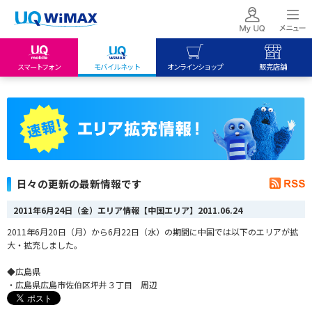
スマートフォン
モバイルネット
オンラインショップ
販売店舗
my UQ WiMAX
UQ mobile
UQ mobile
UQ WiMAX ご契約の方
オンラインショップ
販売店舗
My UQ mobile
UQ WiMAX
UQ WiMAX
UQ mobile ご契約の方
オンラインショップ
販売店舗
UQ mobile
日々の更新の最新情報です
データチャージサイト
2011年6月24日（金）エリア情報【中国エリア】
2011.06.24
2011年6月20日（月）から6月22日（水）の期間に中国では以下のエリアが拡
大・拡充しました。
◆広島県
・広島県広島市佐伯区坪井３丁目 周辺