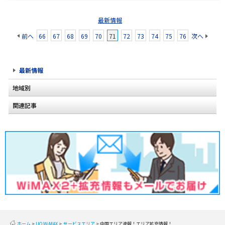
最新情報
前へ
66
67
68
69
70
71
72
73
74
75
76
次へ
最新情報
地域別
関連記事
北海道
東北
関東
甲信越
北陸
東海
近畿
ホーム
UQ WiMAX
サービスエリア
中国エリア速報！エリア拡充情報！