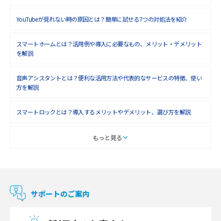
YouTubeが見れない時の原因とは？簡単に試せる7つの対処法を紹介
スマートホームとは？活用例や導入に必要なもの、メリット・デメリット
を解説
音声アシスタントとは？便利な活用方法や代表的なサービスの特徴、使い
方を解説
スマートロックとは？導入するメリットやデメリット、選び方を解説
スマートテレビとは？特徴や選び方、使い方をわかりやすく解説
もっと見る
Chromecast（クロームキャスト）とは？接続方法や基本的な使い方を解説
マンションで使えるWi-Fiは？種類ごとの特徴や選び方を紹介
サポートのご案内
光回線の速度の目安は？測定方法や遅い時の対策方法も紹介