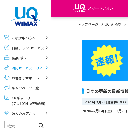
スマートフォン
my UQ WiMAX
トップページ
UQ WiMAX
UQ WiMAX ご契約の方
ご検討中の方へ
My UQ mobile
料金プラン･サービス
UQ mobile ご契約の方
製品･端末
UQ mobile
データチャージサイト
対応サービスエリア
お客さまサポート
キャンペーン一覧
日々の更新の最新情
CMギャラリー
2020年2月28日(金)Wi
(テレビCM･WEB動画)
2020年2月14日(金) ～
法人のお客さま