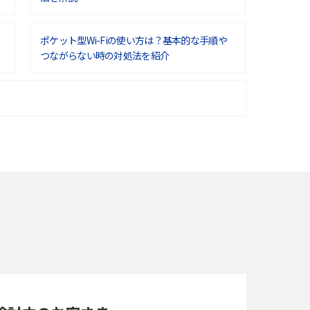
ポケット型Wi-Fiの使い方は？基本的な手順や
つながらない時の対処法を紹介
ポケット型Wi-Fiはクレカなしでも利用でき
る？口座振替の方法や注意点も解説
ポケット型Wi-Fiを月額なしで利用できるのは
なぜ？メリット・デメリットも紹介
即日受け取りできるポケット型Wi-Fiはある？
すぐに使うための方法や注意点も解説
Wi-Fi 6とは？Wi-Fi 5との違いやメリットと注意
点、規格の種類も解説