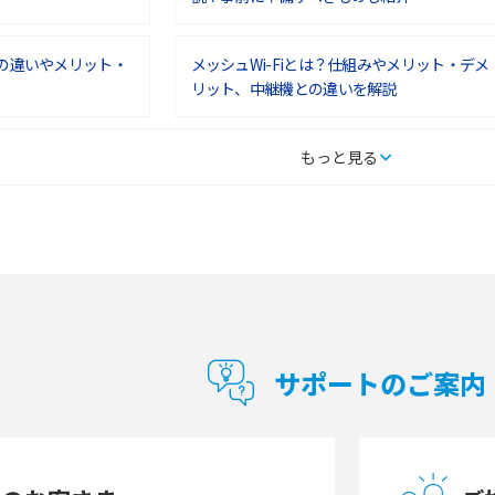
との違いやメリット・
メッシュWi-Fiとは？仕組みやメリット・デメ
リット、中継機との違いを解説
タルするメリットと
持ち運びできるポケット型Wi-Fiのおススメの
もっと見る
の特徴も紹介
選び方は？メリット・デメリットも紹介
通信の仕組みやメリッ
工事不要！置くだけWi-Fiの特徴は？メリッ
ト・デメリットや選び方を解説
型Wi-Fiは？選び
ポケット型Wi-Fi（モバイルWi-Fi）とは？おス
紹介
スメする方の特徴や選び方を解説
サポートのご案内
とは？モデム・ルータ
ギガバイト（GB）とは？1GBの目安やギガが
の違いを解説
足りない時の対処法を紹介