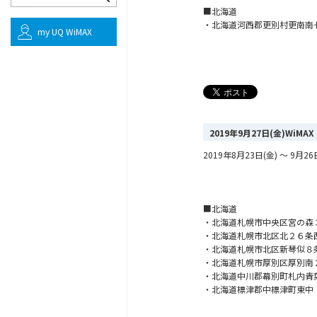
■北海道
・北海道河西郡更別村更南南
my UQ WiMAX
2019年9月27日(金)Wi
2019年8月23日(金) ～ 
■北海道
・北海道札幌市中央区宮の森
・北海道札幌市北区北２６条
・北海道札幌市北区新琴似８
・北海道札幌市厚別区厚別南
・北海道中川郡幕別町札内青
・北海道標津郡中標津町東中