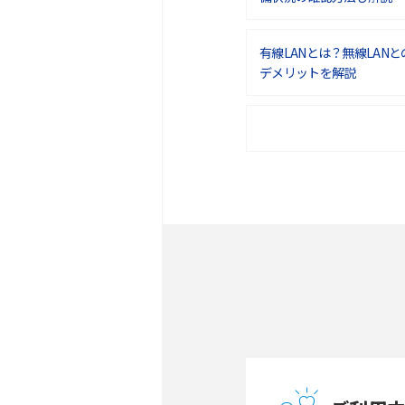
有線LANとは？無線LAN
デメリットを解説
ポケット型Wi-Fiをレン
は？選び方や向いている方
ポケット型Wi-Fiとは？
ト・デメリットを解説
無制限で利用できるポケット
方や通信費を抑える方法も
ONU（光回線終端装置）
ー・ホームゲートウェイと