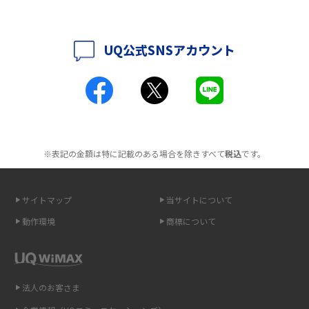
ポケット型Wi-Fiはクレカなしでも利用できる？口座振替の方法や注意点も
解説
UQ公式SNSアカウント
ポケット型Wi-Fiとは？通信の仕組みやメリット・デメリットを解説
工事不要！置くだけWi-Fiの特徴は？メリット・デメリットや選び方を解説
ポケット型Wi-Fiを月額なしで利用できるのはなぜ？メリット・デメリット
も紹介
※表記の金額は特に記載のある場合を除きすべて
税込
です。
無制限で利用できるポケット型Wi-Fiは？選び方や通信費を抑える方法も紹
介
サイトマップ
当サイトについて
ポケット型Wi-Fi（モバイルWi-Fi）とは？おススメする方の特徴や選び方を
動作環境
商標について
解説
即日受け取りできるポケット型Wi-Fiはある？すぐに使うための方法や注意
点も解説
法人のお客さま