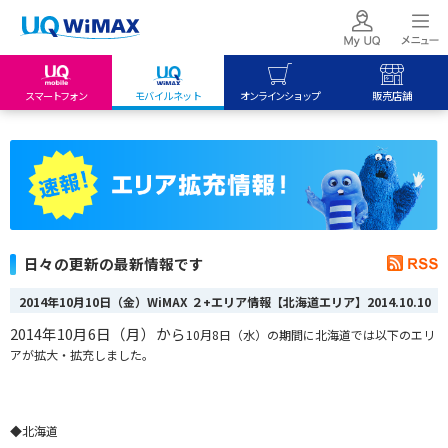
スマートフォン
モバイルネット
オンラインショップ
販売店舗
my UQ WiMAX
UQ mobile
UQ mobile
UQ WiMAX ご契約の方
オンラインショップ
販売店舗
My UQ mobile
UQ WiMAX
UQ WiMAX
UQ mobile ご契約の方
オンラインショップ
販売店舗
UQ mobile
日々の更新の最新情報です
データチャージサイト
2014年10月10日（金）WiMAX ２+エリア情報【北海道エリア】
2014.10.10
2014年10月6日（月）
から
10月8日（水）
の期間に北海道では以下のエリ
アが拡大・拡充しました。
◆北海道