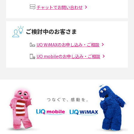
Wi-Fiルーターの設定方法をわかりやすく解説！事前に準備すべきものも紹
チャットでお問い合わせ
介
無線LANとは？メリット・デメリットや接続方法を解説
ご検討中のお客さま
有線LANとは？無線LANとの違いやメリット・デメリットを解説
UQ WiMAXのお申し込み・ご相談
メッシュWi-Fiとは？仕組みやメリット・デメリット、中継機との違いを解
UQ mobileのお申し込み・ご相談
説
ポケット型Wi-Fiの使い方は？基本的な手順やつながらない時の対処法を紹
介
ポケット型Wi-Fiをレンタルするメリットとは？選び方や向いている方の特
徴も紹介
持ち運びできるポケット型Wi-Fiのおススメの選び方は？メリット・デメリ
ットも紹介