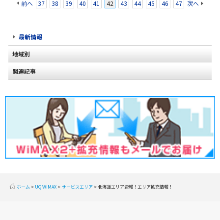
前へ
37
38
39
40
41
42
43
44
45
46
47
次へ
最新情報
地域別
関連記事
北海道
東北
関東
甲信越
北陸
東海
近畿
ホーム
UQ WiMAX
サービスエリア
北海道エリア速報！エリア拡充情報！
中国
四国