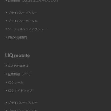
企業情報（UQコミュニケーションズ）
ONU（光回線終端装置）とは？モデム・ルーター・ホームゲートウェイと
の違いを解説
プライバシーポリシー
ギガバイト（GB）とは？1GBの目安やギガが足りない時の対処法を紹介
プライバシーポータル
ソーシャルメディアポリシー
Wi-Fi 6とは？Wi-Fi 5との違いやメリットと注意点、規格の種類も解説
約款•利用規約
テザリングはWi-Fiとどう違う？接続方法や注意点を解説！
Wi-Fiを自宅に設置する方法は？必要なことやポイントも紹介
法人のお客さま
光ファイバーとは？仕組みやメリット・デメリットを初心者向けにわかり
やすく解説
企業情報（KDDI）
KDDIホーム
ストリーミング再生とは？ダウンロードとの違いやメリット・デメリット
KDDIサイトマップ
を解説
プライバシーポリシー
6Gとはどんな通信技術？Beyond 5Gや実用化の課題などを解説
プライバシーポータル