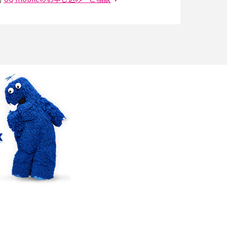
の
引っ越し費用の相場は？ひとり暮らしや家族の
場合の目安や費用を抑える方法を解説
アップロードが遅い原因とは？起こり得る問題
と解決方法を解説
5Gの「ミリ波」ってどんな電波？Sub6との違
解
い・利用の注意点を解説
リモートワークの環境を整える3つのポイン
ト！おススメのアイテムも紹介
YouTubeが重い・遅い・止まるのはなぜ？原因
と9つの対処法を解説