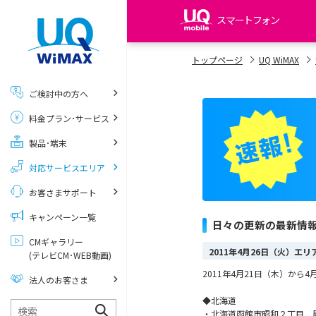
スマートフォン
my UQ WiMAX
トップページ
UQ WiMAX
UQ WiMAX ご契約の方
ご検討中の方へ
My UQ mobile
料金プラン･サービス
UQ mobile ご契約の方
製品･端末
UQ mobile
データチャージサイト
対応サービスエリア
お客さまサポート
キャンペーン一覧
日々の更新の最新情
CMギャラリー
2011年4月26日（火）エ
(テレビCM･WEB動画)
2011年4月21日（木）か
法人のお客さま
◆北海道
・北海道函館市昭和２丁目 