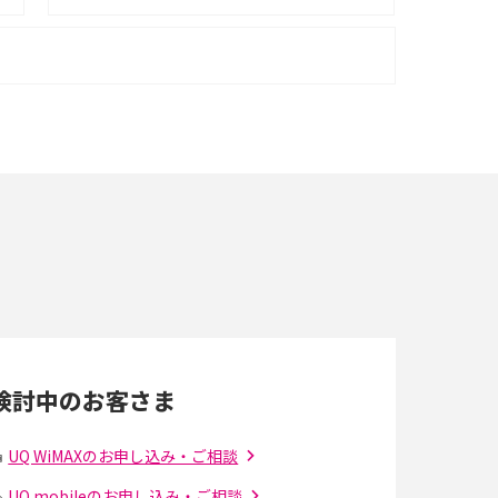
ポケット型Wi-Fiはクレカなしでも利用でき
る？口座振替の方法や注意点も解説
ポケット型Wi-Fiを月額なしで利用できるのは
なぜ？メリット・デメリットも紹介
即日受け取りできるポケット型Wi-Fiはある？
すぐに使うための方法や注意点も解説
Wi-Fi 6とは？Wi-Fi 5との違いやメリットと注意
点、規格の種類も解説
検討中のお客さま
光ファイバーとは？仕組みやメリット・デメリ
ットを初心者向けにわかりやすく解説
UQ WiMAXのお申し込み・ご相談
UQ mobileのお申し込み・ご相談