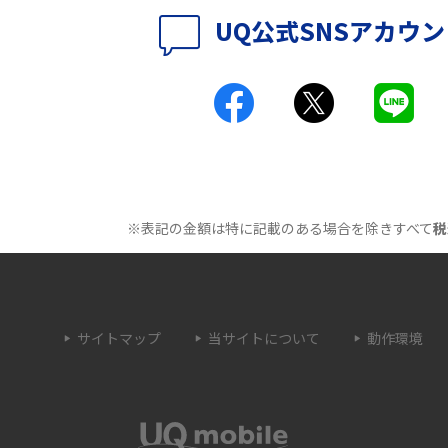
時に考えられる10の原
UQ WiMAXがつながらないのはなぜ？12個の原
UQ公式SNSアカウ
因と対処法、改善されない時の手段を解説
付きアクセス）とは？
Wi-Fiの速度を上げる方法13選！遅い原因と対
処法を紹介
原因は？自宅でできる
Wi-Fiのバンドステアリング機能とは？メリッ
トやデメリット、接続方法を解説
※表記の金額は特に記載のある場合を除きすべて
税
とは？うまくいかない
Wi-Fi接続が簡単にできるWPSボタンとは？接
続手順や利用シーンを紹介
サイトマップ
当サイトについて
動作環境
トとは？ルーターとの
Wi-Fiのブリッジモードとは？特徴やメリッ
解説
ト、使用する時の注意点などを解説
OSSとの違いや接続方
Wi-Fiのaとgの違いとは？それぞれの特徴や主