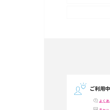
ポケット型Wi-Fiをレン
は？選び方や向いている方
ポケット型Wi-Fiとは？
ト・デメリットを解説
無制限で利用できるポケット
方や通信費を抑える方法も
ONU（光回線終端装置）
ー・ホームゲートウェイと
ご利用
テザリングはWi-Fiとど
意点を解説！
よくあ
チャッ