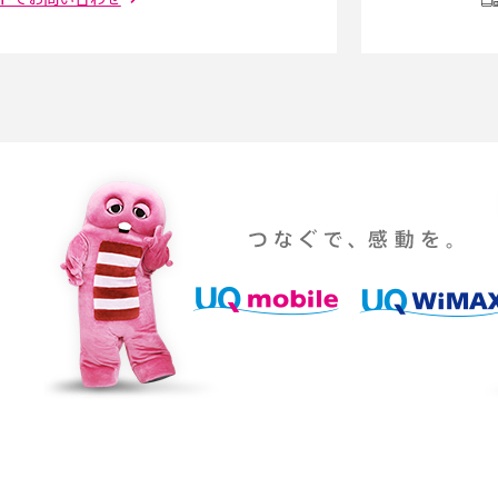
ダウンロードとの違
6Gとはどんな通信技術？Beyond 5Gや実用化
を解説
課題などを解説
らない原因は？すぐに
UQ WiMAXの評判は？特徴やメリット・デメリ
ットを口コミと併せて紹介
YouTubeの音が出ない原因とは？スマホ
通信速度は？快適に
（iPhone・Android）とパソコンの対処法を
説
パソコンやスマホで確
テレワークに必要なもの4選！充実させるため
のアイテムや継続のポイントも解説
時に考えられる原因9つ
LINEで動画が送れない7つの原因と対処法を紹
介！長さ・容量についても解説