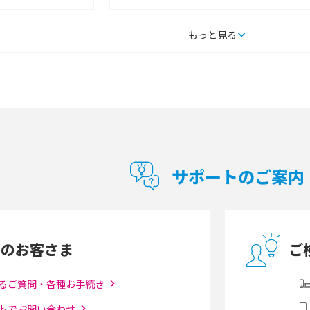
タルするメリットと
持ち運びできるポケット型Wi-Fiのおススメの
もっと見る
の特徴も紹介
選び方は？メリット・デメリットも紹介
通信の仕組みやメリッ
工事不要！置くだけWi-Fiの特徴は？メリッ
ト・デメリットや選び方を解説
型Wi-Fiは？選び
ポケット型Wi-Fi（モバイルWi-Fi）とは？おス
紹介
スメする方の特徴や選び方を解説
サポートのご案内
とは？モデム・ルータ
ギガバイト（GB）とは？1GBの目安やギガが
の違いを解説
足りない時の対処法を紹介
中のお客さま
ご
う違う？接続方法や注
Wi-Fiを自宅に設置する方法は？必要なことや
ポイントも紹介
るご質問・各種お手続き
トでお問い合わせ