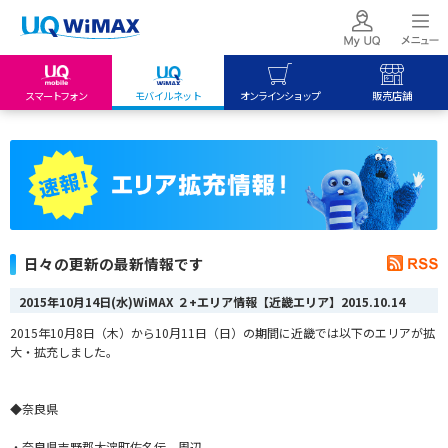
スマートフォン
モバイルネット
オンラインショップ
販売店舗
my UQ WiMAX
UQ mobile
UQ mobile
UQ WiMAX ご契約の方
オンラインショップ
販売店舗
My UQ mobile
UQ WiMAX
UQ WiMAX
UQ mobile ご契約の方
オンラインショップ
販売店舗
UQ mobile
日々の更新の最新情報です
データチャージサイト
2015年10月14日(水)WiMAX ２+エリア情報【近畿エリア】
2015.10.14
2015年10月8日（木）から10月11日（日）の期間に近畿では以下のエリアが拡
大・拡充しました。
◆奈良県
・奈良県吉野郡大淀町佐名伝 周辺