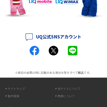
持ち運びできるポケット型Wi-Fiのおススメの選び方は？メリット・デメリ
ットも紹介
ポケット型Wi-Fiはクレカなしでも利用できる？口座振替の方法や注意点も
解説
UQ公式SNSアカウント
ポケット型Wi-Fiとは？通信の仕組みやメリット・デメリットを解説
工事不要！置くだけWi-Fiの特徴は？メリット・デメリットや選び方を解説
ポケット型Wi-Fiを月額なしで利用できるのはなぜ？メリット・デメリット
も紹介
※表記の金額は特に記載のある場合を除きすべて
税込
です。
無制限で利用できるポケット型Wi-Fiは？選び方や通信費を抑える方法も紹
介
サイトマップ
当サイトについて
ポケット型Wi-Fi（モバイルWi-Fi）とは？おススメする方の特徴や選び方を
動作環境
商標について
解説