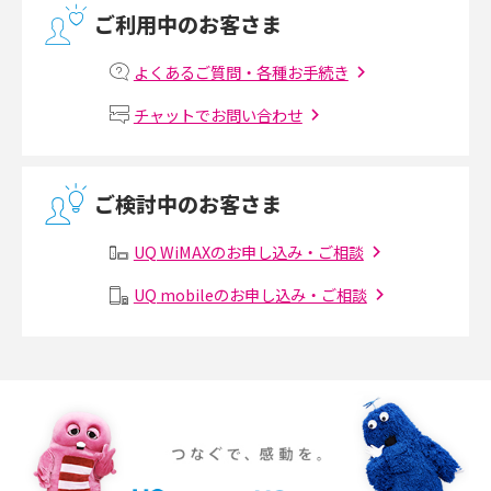
ご利用中のお客さま
マンションで光回線の利用を始める手順は？設備状況の確認方法も解説
よくあるご質問・各種お手続き
Wi-Fiルーターの設定方法をわかりやすく解説！事前に準備すべきものも紹
チャットでお問い合わせ
介
無線LANとは？メリット・デメリットや接続方法を解説
ご検討中のお客さま
有線LANとは？無線LANとの違いやメリット・デメリットを解説
UQ WiMAXのお申し込み・ご相談
メッシュWi-Fiとは？仕組みやメリット・デメリット、中継機との違いを解
UQ mobileのお申し込み・ご相談
説
ポケット型Wi-Fiの使い方は？基本的な手順やつながらない時の対処法を紹
介
ポケット型Wi-Fiをレンタルするメリットとは？選び方や向いている方の特
徴も紹介