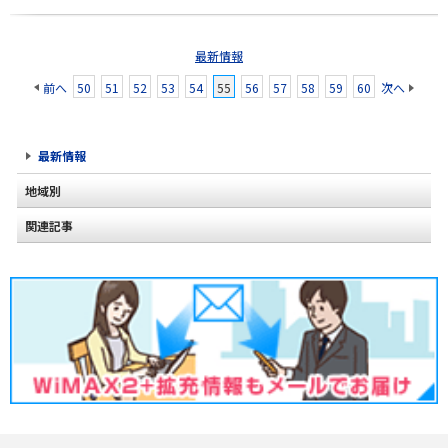
最新情報
前へ
50
51
52
53
54
55
56
57
58
59
60
次へ
最新情報
地域別
関連記事
北海道
東北
関東
甲信越
北陸
東海
近畿