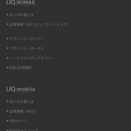
即日受け取りできるポケット型Wi-Fiはある？すぐに使うための方法や注意
点も解説
法人のお客さま
企業情報（UQコミュニケーションズ）
ONU（光回線終端装置）とは？モデム・ルーター・ホームゲートウェイと
の違いを解説
プライバシーポリシー
ギガバイト（GB）とは？1GBの目安やギガが足りない時の対処法を紹介
プライバシーポータル
ソーシャルメディアポリシー
Wi-Fi 6とは？Wi-Fi 5との違いやメリットと注意点、規格の種類も解説
約款•利用規約
テザリングはWi-Fiとどう違う？接続方法や注意点を解説！
Wi-Fiを自宅に設置する方法は？必要なことやポイントも紹介
法人のお客さま
光ファイバーとは？仕組みやメリット・デメリットを初心者向けにわかり
やすく解説
企業情報（KDDI）
KDDIホーム
ストリーミング再生とは？ダウンロードとの違いやメリット・デメリット
KDDIサイトマップ
を解説