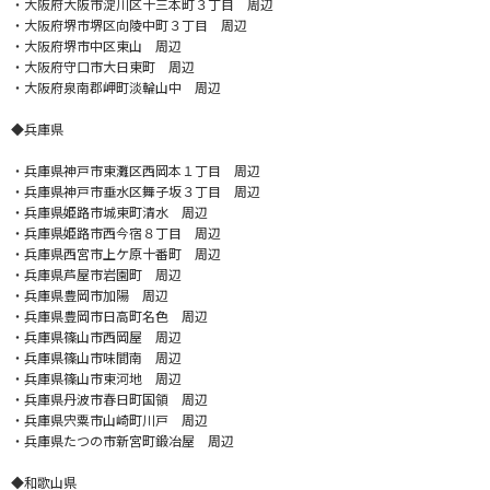
・大阪府大阪市淀川区十三本町３丁目 周辺
・大阪府堺市堺区向陵中町３丁目 周辺
・大阪府堺市中区東山 周辺
・大阪府守口市大日東町 周辺
・大阪府泉南郡岬町淡輪山中 周辺
◆兵庫県
・兵庫県神戸市東灘区西岡本１丁目 周辺
・兵庫県神戸市垂水区舞子坂３丁目 周辺
・兵庫県姫路市城東町清水 周辺
・兵庫県姫路市西今宿８丁目 周辺
・兵庫県西宮市上ケ原十番町 周辺
・兵庫県芦屋市岩園町 周辺
・兵庫県豊岡市加陽 周辺
・兵庫県豊岡市日高町名色 周辺
・兵庫県篠山市西岡屋 周辺
・兵庫県篠山市味間南 周辺
・兵庫県篠山市東河地 周辺
・兵庫県丹波市春日町国領 周辺
・兵庫県宍粟市山崎町川戸 周辺
・兵庫県たつの市新宮町鍛冶屋 周辺
◆和歌山県