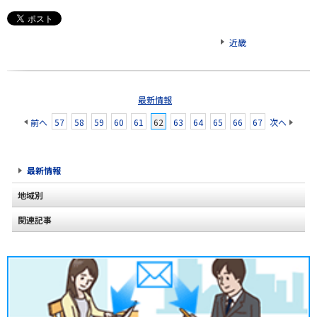
近畿
最新情報
前へ
57
58
59
60
61
62
63
64
65
66
67
次へ
最新情報
地域別
関連記事
北海道
東北
関東
甲信越