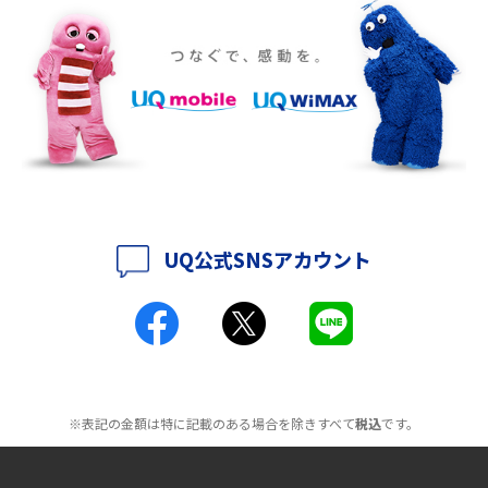
ポケット型Wi-Fiをレンタルするメリットとは？選び方や向いている方の特
徴も紹介
持ち運びできるポケット型Wi-Fiのおススメの選び方は？メリット・デメリ
ットも紹介
ポケット型Wi-Fiはクレカなしでも利用できる？口座振替の方法や注意点も
解説
UQ公式SNSアカウント
ポケット型Wi-Fiとは？通信の仕組みやメリット・デメリットを解説
工事不要！置くだけWi-Fiの特徴は？メリット・デメリットや選び方を解説
ポケット型Wi-Fiを月額なしで利用できるのはなぜ？メリット・デメリット
も紹介
※表記の金額は特に記載のある場合を除きすべて
税込
です。
無制限で利用できるポケット型Wi-Fiは？選び方や通信費を抑える方法も紹
介