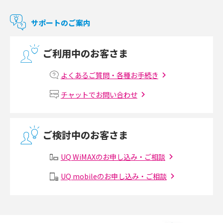
マンションで使えるWi-Fiは？種類ごとの特徴や選び方を紹介
サポートのご案内
光回線の速度の目安は？測定方法や遅い時の対策方法も紹介
ご利用中のお客さま
マンションで光回線の利用を始める手順は？設備状況の確認方法も解説
よくあるご質問・各種お手続き
Wi-Fiルーターの設定方法をわかりやすく解説！事前に準備すべきものも紹
チャットでお問い合わせ
介
無線LANとは？メリット・デメリットや接続方法を解説
ご検討中のお客さま
有線LANとは？無線LANとの違いやメリット・デメリットを解説
UQ WiMAXのお申し込み・ご相談
メッシュWi-Fiとは？仕組みやメリット・デメリット、中継機との違いを解
UQ mobileのお申し込み・ご相談
説
ポケット型Wi-Fiの使い方は？基本的な手順やつながらない時の対処法を紹
介