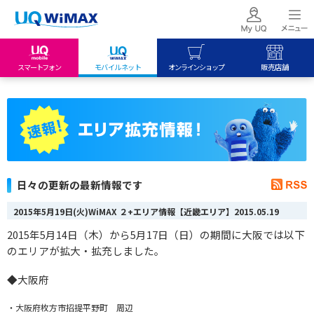
スマートフォン
モバイルネット
オンラインショップ
販売店舗
my UQ WiMAX
UQ mobile
UQ mobile
UQ WiMAX ご契約の方
オンラインショップ
販売店舗
My UQ mobile
UQ WiMAX
UQ WiMAX
UQ mobile ご契約の方
オンラインショップ
販売店舗
UQ mobile
日々の更新の最新情報です
データチャージサイト
2015年5月19日(火)WiMAX ２+エリア情報【近畿エリア】
2015.05.19
2015年5月14日（木）から5月17日（日）の期間に大阪では以下
のエリアが拡大・拡充しました。
◆大阪府
・大阪府枚方市招提平野町 周辺