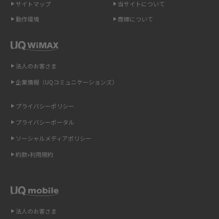
サイトマップ
当サイトについて
ポケット型Wi-Fi（モバイルWi-Fi）とは？おススメする方の特徴や選び方を
動作環境
商標について
解説
即日受け取りできるポケット型Wi-Fiはある？すぐに使うための方法や注意
点も解説
法人のお客さま
企業情報（UQコミュニケーションズ）
ONU（光回線終端装置）とは？モデム・ルーター・ホームゲートウェイと
の違いを解説
プライバシーポリシー
ギガバイト（GB）とは？1GBの目安やギガが足りない時の対処法を紹介
プライバシーポータル
ソーシャルメディアポリシー
Wi-Fi 6とは？Wi-Fi 5との違いやメリットと注意点、規格の種類も解説
約款•利用規約
テザリングはWi-Fiとどう違う？接続方法や注意点を解説！
Wi-Fiを自宅に設置する方法は？必要なことやポイントも紹介
法人のお客さま
光ファイバーとは？仕組みやメリット・デメリットを初心者向けにわかり