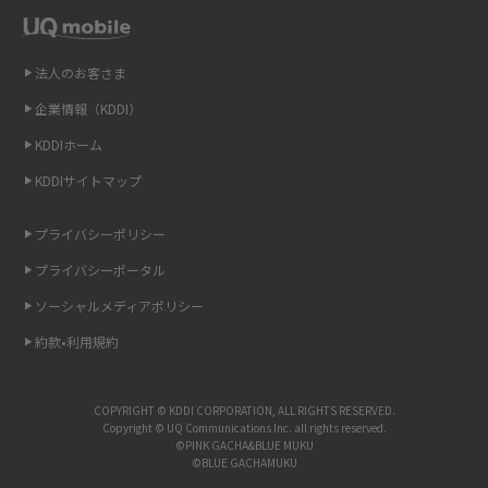
Wi-Fiを自宅に設置する方法は？必要なことやポイントも紹介
法人のお客さま
光ファイバーとは？仕組みやメリット・デメリットを初心者向けにわかり
やすく解説
企業情報（KDDI）
KDDIホーム
ストリーミング再生とは？ダウンロードとの違いやメリット・デメリット
KDDIサイトマップ
を解説
プライバシーポリシー
6Gとはどんな通信技術？Beyond 5Gや実用化の課題などを解説
プライバシーポータル
引っ越し費用の相場は？ひとり暮らしや家族の場合の目安や費用を抑える
ソーシャルメディアポリシー
方法を解説
約款•利用規約
スマホがWi-Fiにつながらない原因は？すぐに試せる対処法も紹介！
COPYRIGHT © KDDI CORPORATION, ALL RIGHTS RESERVED.
UQ WiMAXの評判は？特徴やメリット・デメリットを口コミと併せて紹介
Copyright © UQ Communications Inc. all rights reserved.
©PINK GACHA&BLUE MUKU
©BLUE GACHAMUKU
アップロードが遅い原因とは？起こり得る問題と解決方法を解説