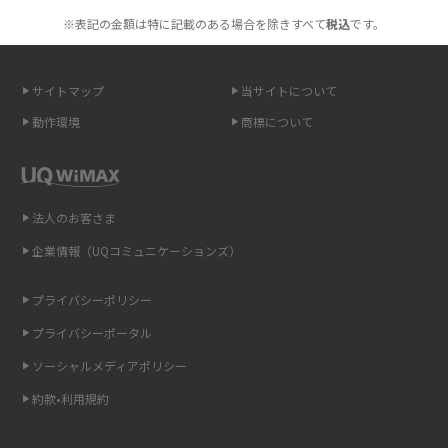
※表記の金額は特に記載のある場合を除きすべて
税込
です。
無制限で利用できるポケット型Wi-Fiは？選び方や通信費を抑える方法も紹
介
サイトマップ
当サイトについて
ポケット型Wi-Fi（モバイルWi-Fi）とは？おススメする方の特徴や選び方を
動作環境
商標について
解説
即日受け取りできるポケット型Wi-Fiはある？すぐに使うための方法や注意
点も解説
法人のお客さま
企業情報（UQコミュニケーションズ）
ONU（光回線終端装置）とは？モデム・ルーター・ホームゲートウェイと
の違いを解説
プライバシーポリシー
ギガバイト（GB）とは？1GBの目安やギガが足りない時の対処法を紹介
プライバシーポータル
ソーシャルメディアポリシー
Wi-Fi 6とは？Wi-Fi 5との違いやメリットと注意点、規格の種類も解説
約款•利用規約
テザリングはWi-Fiとどう違う？接続方法や注意点を解説！