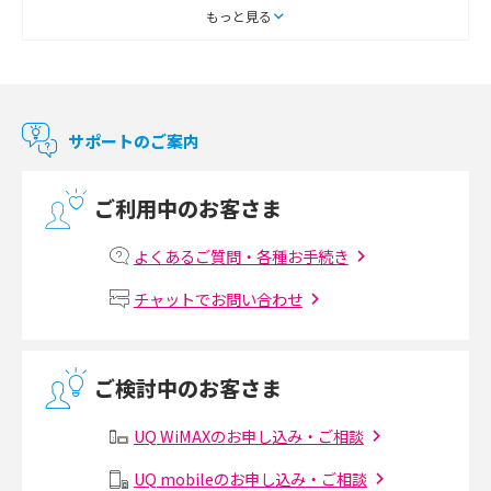
スマートテレビとは？特徴や選び方、使い方をわかりやすく解説
もっと見る
Chromecast（クロームキャスト）とは？接続方法や基本的な使い方を解説
マンションで使えるWi-Fiは？種類ごとの特徴や選び方を紹介
サポートのご案内
光回線の速度の目安は？測定方法や遅い時の対策方法も紹介
ご利用中のお客さま
マンションで光回線の利用を始める手順は？設備状況の確認方法も解説
よくあるご質問・各種お手続き
Wi-Fiルーターの設定方法をわかりやすく解説！事前に準備すべきものも紹
チャットでお問い合わせ
介
無線LANとは？メリット・デメリットや接続方法を解説
ご検討中のお客さま
有線LANとは？無線LANとの違いやメリット・デメリットを解説
UQ WiMAXのお申し込み・ご相談
メッシュWi-Fiとは？仕組みやメリット・デメリット、中継機との違いを解
UQ mobileのお申し込み・ご相談