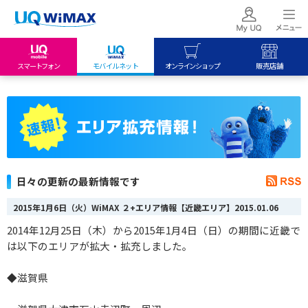
スマートフォン
モバイルネット
オンラインショップ
販売店舗
my UQ WiMAX
UQ mobile
UQ mobile
UQ WiMAX ご契約の方
オンラインショップ
販売店舗
My UQ mobile
UQ WiMAX
UQ WiMAX
UQ mobile ご契約の方
オンラインショップ
販売店舗
UQ mobile
日々の更新の最新情報です
データチャージサイト
2015年1月6日（火）WiMAX ２+エリア情報【近畿エリア】
2015.01.06
2014年12月25日（木）から2015年1月4日（日）の期間に近畿で
は以下のエリアが拡大・拡充しました。
◆滋賀県