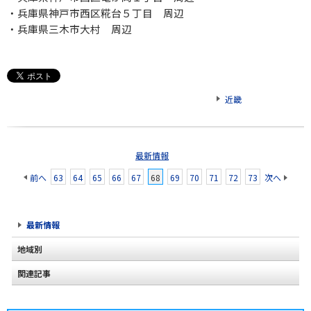
・兵庫県神戸市西区糀台５丁目 周辺
・兵庫県三木市大村 周辺
近畿
最新情報
前へ
63
64
65
66
67
68
69
70
71
72
73
次へ
最新情報
地域別
関連記事
北海道
東北