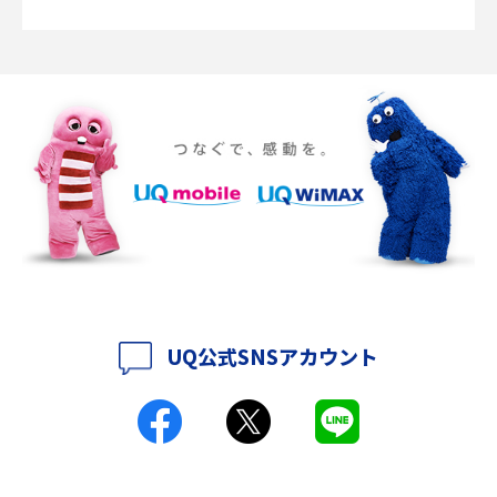
説
ポケット型Wi-Fiの使い方は？基本的な手順やつながらない時の対処法を紹
介
ポケット型Wi-Fiをレンタルするメリットとは？選び方や向いている方の特
徴も紹介
持ち運びできるポケット型Wi-Fiのおススメの選び方は？メリット・デメリ
ットも紹介
ポケット型Wi-Fiはクレカなしでも利用できる？口座振替の方法や注意点も
解説
UQ公式SNSアカウント
ポケット型Wi-Fiとは？通信の仕組みやメリット・デメリットを解説
工事不要！置くだけWi-Fiの特徴は？メリット・デメリットや選び方を解説
ポケット型Wi-Fiを月額なしで利用できるのはなぜ？メリット・デメリット
も紹介