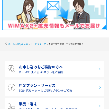
関東
甲信越
北陸
東海
近畿
ホーム
UQ WiMAX
サービスエリア
近畿エリア速報！エリア拡充情報！
中国
四国
お申し込みをご検討の方へ
九州・沖縄
たっぷり使える
5Gネットをご紹介
料金プラン・サービス
5G対応ルーターの
ご契約プランをご紹介
製品・端末
モバイルルーター・
ホームルーターをご紹介