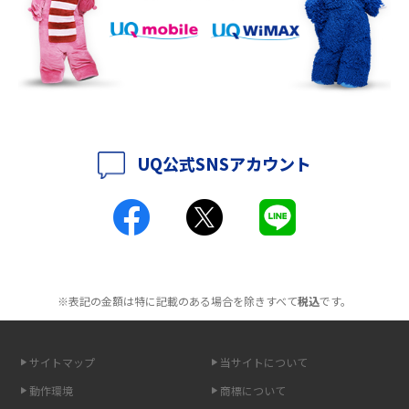
持ち運びできるポケット型Wi-Fiのおススメの選び方は？メリット・デメリ
ットも紹介
ポケット型Wi-Fiはクレカなしでも利用できる？口座振替の方法や注意点も
解説
UQ公式SNSアカウント
ポケット型Wi-Fiとは？通信の仕組みやメリット・デメリットを解説
工事不要！置くだけWi-Fiの特徴は？メリット・デメリットや選び方を解説
ポケット型Wi-Fiを月額なしで利用できるのはなぜ？メリット・デメリット
も紹介
※表記の金額は特に記載のある場合を除きすべて
税込
です。
無制限で利用できるポケット型Wi-Fiは？選び方や通信費を抑える方法も紹
介
サイトマップ
当サイトについて
ポケット型Wi-Fi（モバイルWi-Fi）とは？おススメする方の特徴や選び方を
動作環境
商標について
解説