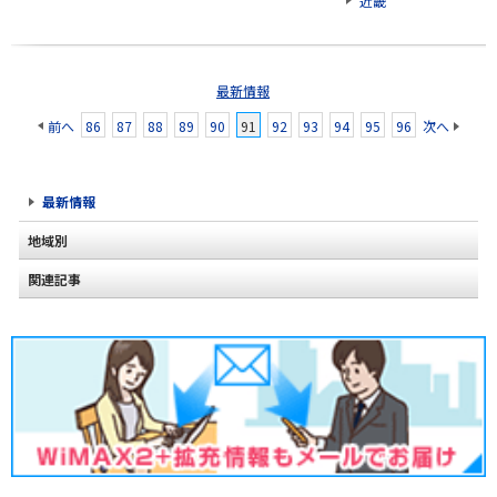
近畿
最新情報
前へ
86
87
88
89
90
91
92
93
94
95
96
次へ
最新情報
地域別
関連記事
北海道
東北
関東
甲信越
北陸
東海