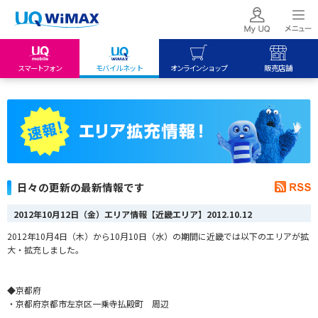
スマートフォン
モバイルネット
オンラインショップ
販売店舗
my UQ WiMAX
UQ mobile
UQ mobile
UQ WiMAX ご契約の方
オンラインショップ
販売店舗
My UQ mobile
UQ WiMAX
UQ WiMAX
UQ mobile ご契約の方
オンラインショップ
販売店舗
UQ mobile
日々の更新の最新情報です
データチャージサイト
2012年10月12日（金）エリア情報【近畿エリア】
2012.10.12
2012年10月4日（木）から10月10日（水）の期間に近畿では以下のエリアが拡
大・拡充しました。
◆京都府
・京都府京都市左京区一乗寺払殿町 周辺