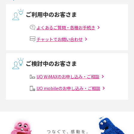
光回線の速度の目安は？測定方法や遅い時の対策方法も紹介
ご利用中のお客さま
マンションで光回線の利用を始める手順は？設備状況の確認方法も解説
よくあるご質問・各種お手続き
Wi-Fiルーターの設定方法をわかりやすく解説！事前に準備すべきものも紹
チャットでお問い合わせ
介
無線LANとは？メリット・デメリットや接続方法を解説
ご検討中のお客さま
有線LANとは？無線LANとの違いやメリット・デメリットを解説
UQ WiMAXのお申し込み・ご相談
メッシュWi-Fiとは？仕組みやメリット・デメリット、中継機との違いを解
UQ mobileのお申し込み・ご相談
説
ポケット型Wi-Fiの使い方は？基本的な手順やつながらない時の対処法を紹
介
ポケット型Wi-Fiをレンタルするメリットとは？選び方や向いている方の特
徴も紹介