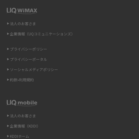
即日受け取りできるポケット型Wi-Fiはある？すぐに使うための方法や注意
点も解説
法人のお客さま
企業情報（UQコミュニケーションズ）
ONU（光回線終端装置）とは？モデム・ルーター・ホームゲートウェイと
の違いを解説
プライバシーポリシー
ギガバイト（GB）とは？1GBの目安やギガが足りない時の対処法を紹介
プライバシーポータル
ソーシャルメディアポリシー
Wi-Fi 6とは？Wi-Fi 5との違いやメリットと注意点、規格の種類も解説
約款•利用規約
テザリングはWi-Fiとどう違う？接続方法や注意点を解説！
Wi-Fiを自宅に設置する方法は？必要なことやポイントも紹介
法人のお客さま
光ファイバーとは？仕組みやメリット・デメリットを初心者向けにわかり
やすく解説
企業情報（KDDI）
KDDIホーム