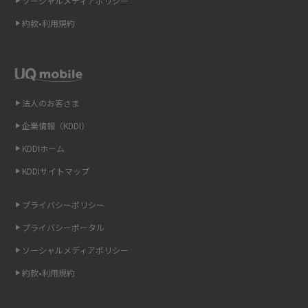
ソーシャルメディアポリシー
Wi-Fi 6とは？Wi-Fi 5との違いやメリットと注意点、規格の種類も解説
約款•利用規約
テザリングはWi-Fiとどう違う？接続方法や注意点を解説！
Wi-Fiを自宅に設置する方法は？必要なことやポイントも紹介
法人のお客さま
光ファイバーとは？仕組みやメリット・デメリットを初心者向けにわかり
やすく解説
企業情報（KDDI）
KDDIホーム
ストリーミング再生とは？ダウンロードとの違いやメリット・デメリット
KDDIサイトマップ
を解説
プライバシーポリシー
6Gとはどんな通信技術？Beyond 5Gや実用化の課題などを解説
プライバシーポータル
引っ越し費用の相場は？ひとり暮らしや家族の場合の目安や費用を抑える
ソーシャルメディアポリシー
方法を解説
約款•利用規約
スマホがWi-Fiにつながらない原因は？すぐに試せる対処法も紹介！