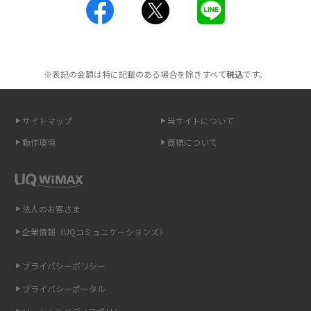
工事不要！置くだけWi-Fiの特徴は？メリット・デメリットや選び方を解説
ポケット型Wi-Fiを月額なしで利用できるのはなぜ？メリット・デメリット
も紹介
※表記の金額は特に記載のある場合を除きすべて
税込
です。
無制限で利用できるポケット型Wi-Fiは？選び方や通信費を抑える方法も紹
介
サイトマップ
当サイトについて
ポケット型Wi-Fi（モバイルWi-Fi）とは？おススメする方の特徴や選び方を
動作環境
商標について
解説
即日受け取りできるポケット型Wi-Fiはある？すぐに使うための方法や注意
点も解説
法人のお客さま
企業情報（UQコミュニケーションズ）
ONU（光回線終端装置）とは？モデム・ルーター・ホームゲートウェイと
の違いを解説
プライバシーポリシー
ギガバイト（GB）とは？1GBの目安やギガが足りない時の対処法を紹介
プライバシーポータル