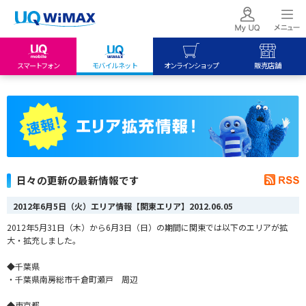
スマートフォン
モバイルネット
オンラインショップ
販売店舗
my UQ WiMAX
UQ mobile
UQ mobile
UQ WiMAX ご契約の方
オンラインショップ
販売店舗
My UQ mobile
UQ WiMAX
UQ WiMAX
UQ mobile ご契約の方
オンラインショップ
販売店舗
UQ mobile
日々の更新の最新情報です
データチャージサイト
2012年6月5日（火）エリア情報【関東エリア】
2012.06.05
2012年5月31日（木）から6月3日（日）の期間に関東では以下のエリアが拡
大・拡充しました。
◆千葉県
・千葉県南房総市千倉町瀬戸 周辺
◆東京都