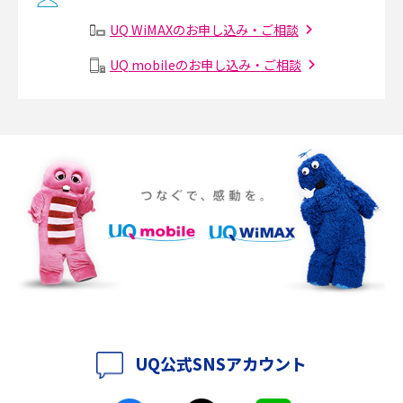
有線LANとは？無線LANとの違いやメリット・デメリットを解説
UQ WiMAXのお申し込み・ご相談
メッシュWi-Fiとは？仕組みやメリット・デメリット、中継機との違いを解
UQ mobileのお申し込み・ご相談
説
ポケット型Wi-Fiの使い方は？基本的な手順やつながらない時の対処法を紹
介
ポケット型Wi-Fiをレンタルするメリットとは？選び方や向いている方の特
徴も紹介
持ち運びできるポケット型Wi-Fiのおススメの選び方は？メリット・デメリ
ットも紹介
ポケット型Wi-Fiはクレカなしでも利用できる？口座振替の方法や注意点も
解説
UQ公式SNSアカウント
ポケット型Wi-Fiとは？通信の仕組みやメリット・デメリットを解説