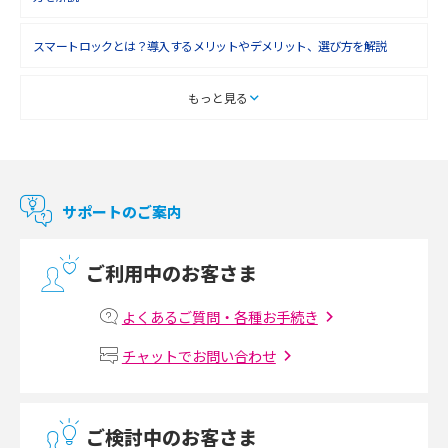
スマートロックとは？導入するメリットやデメリット、選び方を解説
スマートテレビとは？特徴や選び方、使い方をわかりやすく解説
もっと見る
Chromecast（クロームキャスト）とは？接続方法や基本的な使い方を解説
マンションで使えるWi-Fiは？種類ごとの特徴や選び方を紹介
サポートのご案内
光回線の速度の目安は？測定方法や遅い時の対策方法も紹介
ご利用中のお客さま
マンションで光回線の利用を始める手順は？設備状況の確認方法も解説
よくあるご質問・各種お手続き
Wi-Fiルーターの設定方法をわかりやすく解説！事前に準備すべきものも紹
チャットでお問い合わせ
介
無線LANとは？メリット・デメリットや接続方法を解説
ご検討中のお客さま