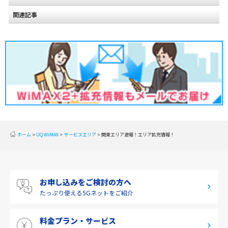
関連記事
北海道
東北
関東
甲信越
北陸
東海
近畿
ホーム
UQ WiMAX
サービスエリア
関東エリア速報！エリア拡充情報！
中国
四国
お申し込みをご検討の方へ
九州・沖縄
たっぷり使える
5Gネットをご紹介
料金プラン・サービス