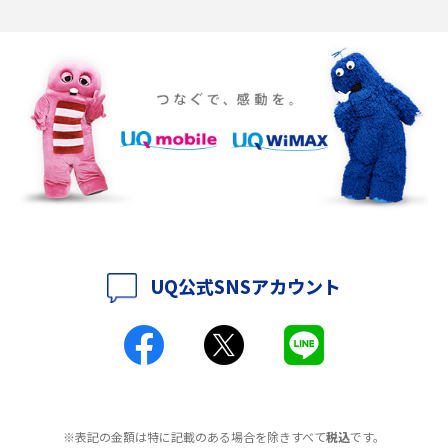
ポケット型Wi-Fiの使い方は？基本的な手順やつながらない時の対処法を紹
介
ポケット型Wi-Fiをレンタルするメリットとは？選び方や向いている方の特
徴も紹介
持ち運びできるポケット型Wi-Fiのおススメの選び方は？メリット・デメリ
ットも紹介
ポケット型Wi-Fiはクレカなしでも利用できる？口座振替の方法や注意点も
解説
UQ公式SNSアカウント
ポケット型Wi-Fiとは？通信の仕組みやメリット・デメリットを解説
工事不要！置くだけWi-Fiの特徴は？メリット・デメリットや選び方を解説
ポケット型Wi-Fiを月額なしで利用できるのはなぜ？メリット・デメリット
も紹介
※表記の金額は特に記載のある場合を除きすべて
税込
です。