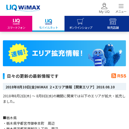
スマートフォン
モバイルネット
オンラインショップ
販売店舗
my UQ WiMAX
UQ mobile
UQ mobile
UQ WiMAX ご契約の方
オンラインショップ
販売店舗
My UQ mobile
UQ WiMAX
UQ WiMAX
UQ mobile ご契約の方
オンラインショップ
販売店舗
UQ mobile
日々の更新の最新情報です
データチャージサイト
2018年8月10日(金)WiMAX ２+エリア情報【関東エリア】
2018.08.10
2018年8月2日(木) ～ 8月8日(水)の期間に関東では以下のエリアが拡大・拡充し
ました。
■栃木県
・栃木県宇都宮市御幸本町 周辺
・栃木県宇都宮市越戸１丁目 周辺