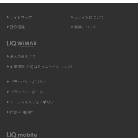
無制限で利用できるポケット型Wi-Fiは？選び方や通信費を抑える方法も紹
介
サイトマップ
当サイトについて
ポケット型Wi-Fi（モバイルWi-Fi）とは？おススメする方の特徴や選び方を
動作環境
商標について
解説
即日受け取りできるポケット型Wi-Fiはある？すぐに使うための方法や注意
点も解説
法人のお客さま
企業情報（UQコミュニケーションズ）
ONU（光回線終端装置）とは？モデム・ルーター・ホームゲートウェイと
の違いを解説
プライバシーポリシー
ギガバイト（GB）とは？1GBの目安やギガが足りない時の対処法を紹介
プライバシーポータル
ソーシャルメディアポリシー
Wi-Fi 6とは？Wi-Fi 5との違いやメリットと注意点、規格の種類も解説
約款•利用規約
テザリングはWi-Fiとどう違う？接続方法や注意点を解説！
Wi-Fiを自宅に設置する方法は？必要なことやポイントも紹介