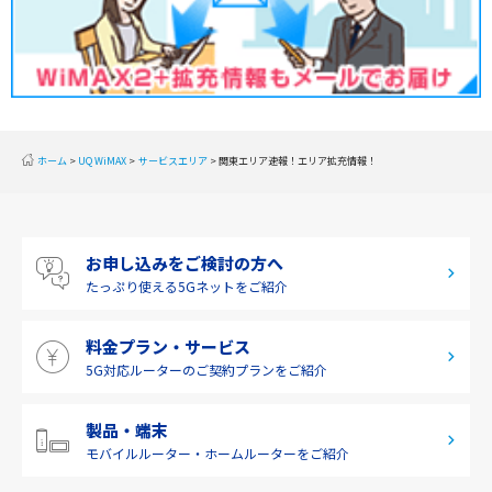
甲信越
北陸
東海
近畿
ホーム
UQ WiMAX
サービスエリア
関東エリア速報！エリア拡充情報！
中国
四国
お申し込みをご検討の方へ
九州・沖縄
たっぷり使える
5Gネットをご紹介
料金プラン・サービス
5G対応ルーターの
ご契約プランをご紹介
製品・端末
モバイルルーター・
ホームルーターをご紹介