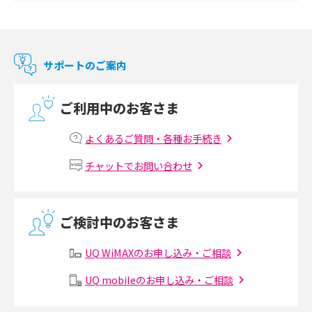
Chromecast（クロームキャスト）とは？接続方法や基本的な使い方を解説
マンションで使えるWi-Fiは？種類ごとの特徴や選び方を紹介
サポートのご案内
光回線の速度の目安は？測定方法や遅い時の対策方法も紹介
ご利用中のお客さま
マンションで光回線の利用を始める手順は？設備状況の確認方法も解説
よくあるご質問・各種お手続き
Wi-Fiルーターの設定方法をわかりやすく解説！事前に準備すべきものも紹
チャットでお問い合わせ
介
無線LANとは？メリット・デメリットや接続方法を解説
ご検討中のお客さま
有線LANとは？無線LANとの違いやメリット・デメリットを解説
UQ WiMAXのお申し込み・ご相談
メッシュWi-Fiとは？仕組みやメリット・デメリット、中継機との違いを解
UQ mobileのお申し込み・ご相談
説