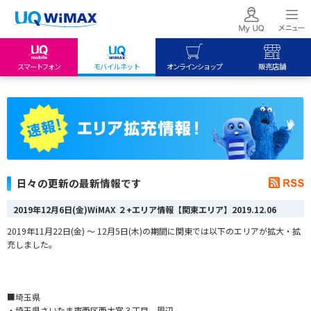
スマートフォン
モバイルネット
オンラインショップ
販売店舗
my UQ WiMAX
UQ mobile
UQ mobile
UQ WiMAX ご契約の方
オンラインショップ
販売店舗
My UQ mobile
UQ WiMAX
UQ WiMAX
UQ mobile ご契約の方
オンラインショップ
販売店舗
UQ mobile
日々の更新の最新情報です
データチャージサイト
2019年12月6日(金)WiMAX ２+エリア情報【関東エリア】
2019.12.06
2019年11月22日(金) ～ 12月5日(木)の期間に関東では以下のエリアが拡大・拡
充しました。
■埼玉県
・埼玉県さいたま市西区西大宮３丁目 周辺