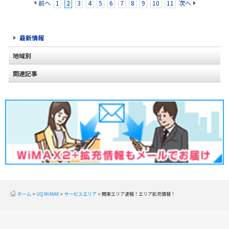
前へ
1
2
3
4
5
6
7
8
9
10
11
次へ
最新情報
地域別
関連記事
北海道
東北
関東
甲信越
北陸
東海
近畿
ホーム
UQ WiMAX
サービスエリア
関東エリア速報！エリア拡充情報！
中国
四国