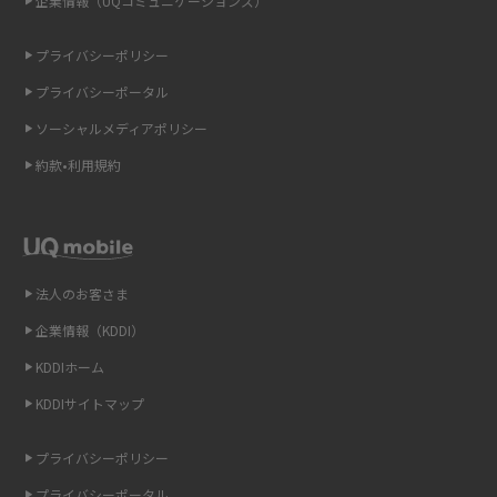
企業情報（UQコミュニケーションズ）
ONU（光回線終端装置）とは？モデム・ルーター・ホームゲートウェイと
の違いを解説
プライバシーポリシー
ギガバイト（GB）とは？1GBの目安やギガが足りない時の対処法を紹介
プライバシーポータル
ソーシャルメディアポリシー
Wi-Fi 6とは？Wi-Fi 5との違いやメリットと注意点、規格の種類も解説
約款•利用規約
テザリングはWi-Fiとどう違う？接続方法や注意点を解説！
Wi-Fiを自宅に設置する方法は？必要なことやポイントも紹介
法人のお客さま
光ファイバーとは？仕組みやメリット・デメリットを初心者向けにわかり
やすく解説
企業情報（KDDI）
KDDIホーム
ストリーミング再生とは？ダウンロードとの違いやメリット・デメリット
KDDIサイトマップ
を解説
プライバシーポリシー
6Gとはどんな通信技術？Beyond 5Gや実用化の課題などを解説
プライバシーポータル