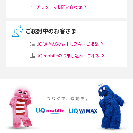
Wi-Fiルーターの設定方法をわかりやすく解説！事前に準備すべきものも紹
チャットでお問い合わせ
介
無線LANとは？メリット・デメリットや接続方法を解説
ご検討中のお客さま
有線LANとは？無線LANとの違いやメリット・デメリットを解説
UQ WiMAXのお申し込み・ご相談
メッシュWi-Fiとは？仕組みやメリット・デメリット、中継機との違いを解
UQ mobileのお申し込み・ご相談
説
ポケット型Wi-Fiの使い方は？基本的な手順やつながらない時の対処法を紹
介
ポケット型Wi-Fiをレンタルするメリットとは？選び方や向いている方の特
徴も紹介
持ち運びできるポケット型Wi-Fiのおススメの選び方は？メリット・デメリ
ットも紹介