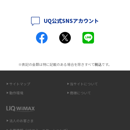
ポケット型Wi-Fiはクレカなしでも利用できる？口座振替の方法や注意点も
解説
UQ公式SNSアカウント
ポケット型Wi-Fiとは？通信の仕組みやメリット・デメリットを解説
工事不要！置くだけWi-Fiの特徴は？メリット・デメリットや選び方を解説
ポケット型Wi-Fiを月額なしで利用できるのはなぜ？メリット・デメリット
も紹介
※表記の金額は特に記載のある場合を除きすべて
税込
です。
無制限で利用できるポケット型Wi-Fiは？選び方や通信費を抑える方法も紹
介
サイトマップ
当サイトについて
ポケット型Wi-Fi（モバイルWi-Fi）とは？おススメする方の特徴や選び方を
動作環境
商標について
解説
即日受け取りできるポケット型Wi-Fiはある？すぐに使うための方法や注意
点も解説
法人のお客さま