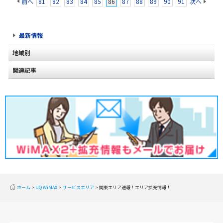
前へ
81
82
83
84
85
86
87
88
89
90
91
次へ
最新情報
地域別
関連記事
北海道
東北
関東
甲信越
北陸
東海
近畿
ホーム
UQ WiMAX
サービスエリア
関東エリア速報！エリア拡充情報！
中国
四国