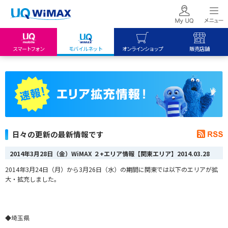
スマートフォン
モバイルネット
オンラインショップ
販売店舗
my UQ WiMAX
UQ mobile
UQ mobile
UQ WiMAX ご契約の方
オンラインショップ
販売店舗
My UQ mobile
UQ WiMAX
UQ WiMAX
UQ mobile ご契約の方
オンラインショップ
販売店舗
UQ mobile
日々の更新の最新情報です
データチャージサイト
2014年3月28日（金）WiMAX ２+エリア情報【関東エリア】
2014.03.28
2014年3月24日（月）から3月26日（水）の期間に関東では以下のエリアが拡
大・拡充しました。
◆埼玉県