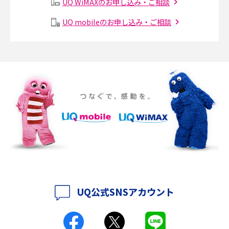
UQ WiMAXのお申し込み・ご相談
メッシュWi-Fiとは？仕組みやメリット・デメリット、中継機との違いを解
UQ mobileのお申し込み・ご相談
説
ポケット型Wi-Fiの使い方は？基本的な手順やつながらない時の対処法を紹
介
ポケット型Wi-Fiをレンタルするメリットとは？選び方や向いている方の特
徴も紹介
持ち運びできるポケット型Wi-Fiのおススメの選び方は？メリット・デメリ
ットも紹介
ポケット型Wi-Fiはクレカなしでも利用できる？口座振替の方法や注意点も
解説
UQ公式SNSアカウント
ポケット型Wi-Fiとは？通信の仕組みやメリット・デメリットを解説
工事不要！置くだけWi-Fiの特徴は？メリット・デメリットや選び方を解説