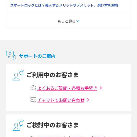
スマートロックとは？導入するメリットやデメリット、選び方を解説
スマートテレビとは？特徴や選び方、使い方をわかりやすく解説
もっと見る
Chromecast（クロームキャスト）とは？接続方法や基本的な使い方を解説
マンションで使えるWi-Fiは？種類ごとの特徴や選び方を紹介
サポートのご案内
光回線の速度の目安は？測定方法や遅い時の対策方法も紹介
ご利用中のお客さま
マンションで光回線の利用を始める手順は？設備状況の確認方法も解説
よくあるご質問・各種お手続き
Wi-Fiルーターの設定方法をわかりやすく解説！事前に準備すべきものも紹
チャットでお問い合わせ
介
無線LANとは？メリット・デメリットや接続方法を解説
ご検討中のお客さま
有線LANとは？無線LANとの違いやメリット・デメリットを解説