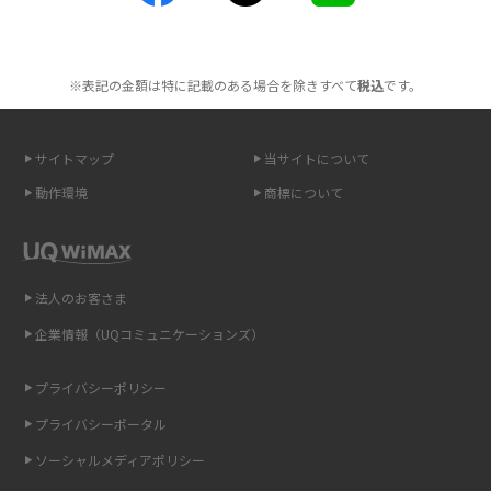
ポケット型Wi-Fiを月額なしで利用できるのはなぜ？メリット・デメリット
も紹介
※表記の金額は特に記載のある場合を除きすべて
税込
です。
無制限で利用できるポケット型Wi-Fiは？選び方や通信費を抑える方法も紹
介
サイトマップ
当サイトについて
ポケット型Wi-Fi（モバイルWi-Fi）とは？おススメする方の特徴や選び方を
動作環境
商標について
解説
即日受け取りできるポケット型Wi-Fiはある？すぐに使うための方法や注意
点も解説
法人のお客さま
企業情報（UQコミュニケーションズ）
ONU（光回線終端装置）とは？モデム・ルーター・ホームゲートウェイと
の違いを解説
プライバシーポリシー
ギガバイト（GB）とは？1GBの目安やギガが足りない時の対処法を紹介
プライバシーポータル
ソーシャルメディアポリシー
Wi-Fi 6とは？Wi-Fi 5との違いやメリットと注意点、規格の種類も解説