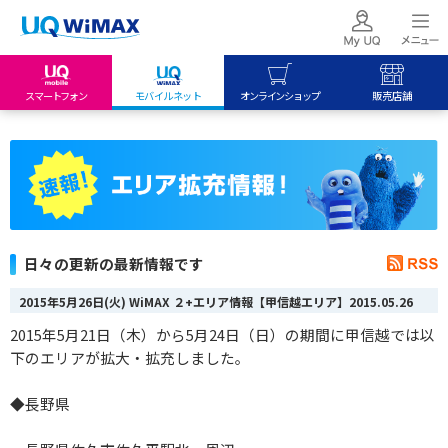
スマートフォン
モバイルネット
オンラインショップ
販売店舗
my UQ WiMAX
UQ mobile
UQ mobile
UQ WiMAX ご契約の方
オンラインショップ
販売店舗
My UQ mobile
UQ WiMAX
UQ WiMAX
UQ mobile ご契約の方
オンラインショップ
販売店舗
UQ mobile
日々の更新の最新情報です
データチャージサイト
2015年5月26日(火) WiMAX ２+エリア情報【甲信越エリア】
2015.05.26
2015年5月21日（木）から5月24日（日）の期間に甲信越では以
下のエリアが拡大・拡充しました。
◆長野県