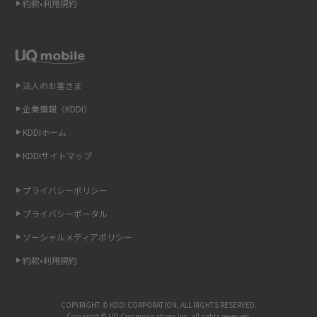
約款•利用規約
テザリングはWi-Fiとどう違う？接続方法や注意点を解説！
Wi-Fiを自宅に設置する方法は？必要なことやポイントも紹介
法人のお客さま
光ファイバーとは？仕組みやメリット・デメリットを初心者向けにわかり
やすく解説
企業情報（KDDI）
KDDIホーム
ストリーミング再生とは？ダウンロードとの違いやメリット・デメリット
KDDIサイトマップ
を解説
プライバシーポリシー
6Gとはどんな通信技術？Beyond 5Gや実用化の課題などを解説
プライバシーポータル
引っ越し費用の相場は？ひとり暮らしや家族の場合の目安や費用を抑える
ソーシャルメディアポリシー
方法を解説
約款•利用規約
スマホがWi-Fiにつながらない原因は？すぐに試せる対処法も紹介！
COPYRIGHT © KDDI CORPORATION, ALL RIGHTS RESERVED.
UQ WiMAXの評判は？特徴やメリット・デメリットを口コミと併せて紹介
Copyright © UQ Communications Inc. all rights reserved.