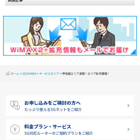
北海道
東北
関東
甲信越
北陸
東海
近畿
ホーム
UQ WiMAX
サービスエリア
甲信越エリア速報！エリア拡充情報！
中国
四国
お申し込みをご検討の方へ
九州・沖縄
たっぷり使える
5Gネットをご紹介
料金プラン・サービス
5G対応ルーターの
ご契約プランをご紹介