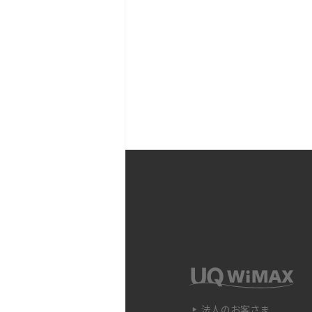
因と対処法を解説
Wi-Fiの接続制限（制限
原因と解決法を詳しく解説
Wi-Fiが頻繁に途切れる
対処法を解説
Wi-Fi中継器の設定方法
時の原因や対処法も解説
Wi-Fiのアクセスポイン
違いや接続手順、注意点も
Wi-FiのWPS機能とは？A
法、接続できない時の対処
法人のお客さま