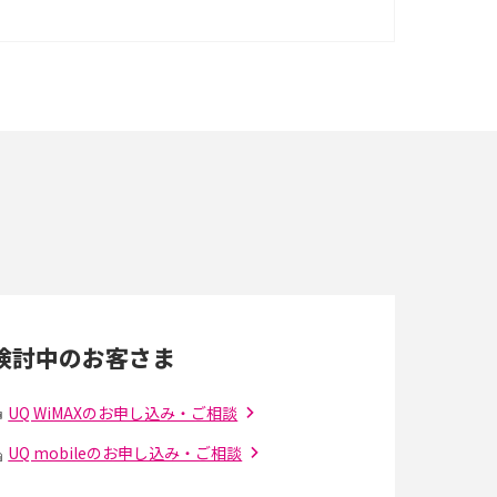
ポケット型Wi-Fiはクレカなしでも利用でき
る？口座振替の方法や注意点も解説
ポケット型Wi-Fiを月額なしで利用できるのは
なぜ？メリット・デメリットも紹介
即日受け取りできるポケット型Wi-Fiはある？
すぐに使うための方法や注意点も解説
Wi-Fi 6とは？Wi-Fi 5との違いやメリットと注意
点、規格の種類も解説
検討中のお客さま
光ファイバーとは？仕組みやメリット・デメリ
ットを初心者向けにわかりやすく解説
UQ WiMAXのお申し込み・ご相談
UQ mobileのお申し込み・ご相談
の
引っ越し費用の相場は？ひとり暮らしや家族の