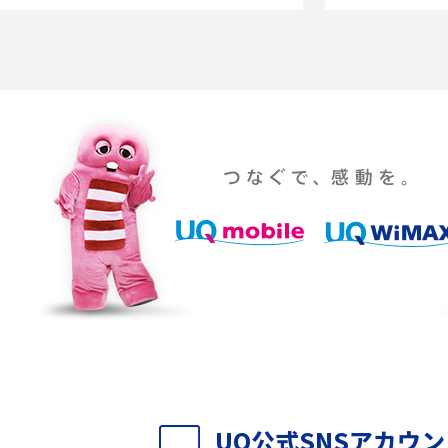
を解説
課題などを解説
らない原因は？すぐに
UQ WiMAXの評判は？特徴やメリット・デメリ
ットを口コミと併せて紹介
YouTubeの音が出ない原因とは？スマホ
通信速度は？快適に
（iPhone・Android）とパソコンの対処法を
説
パソコンやスマホで確
テレワークに必要なもの4選！充実させるため
のアイテムや継続のポイントも解説
時に考えられる原因9つ
LINEで動画が送れない7つの原因と対処法を紹
介！長さ・容量についても解説
時に考えられる10の原
UQ WiMAXがつながらないのはなぜ？12個の原
UQ公式SNSアカウ