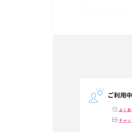
ポケット型Wi-Fiをレン
は？選び方や向いている方
ポケット型Wi-Fiとは？
ト・デメリットを解説
無制限で利用できるポケット
方や通信費を抑える方法も
ONU（光回線終端装置）
ー・ホームゲートウェイと
ご利用
テザリングはWi-Fiとど
意点を解説！
よくあ
チャッ
ストリーミング再生とは？