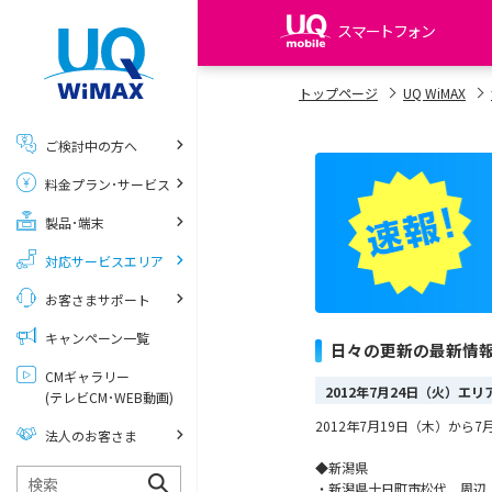
スマートフォン
my UQ WiMAX
トップページ
UQ WiMAX
UQ WiMAX ご契約の方
ご検討中の方へ
My UQ mobile
料金プラン･サービス
UQ mobile ご契約の方
製品･端末
UQ mobile
データチャージサイト
対応サービスエリア
お客さまサポート
キャンペーン一覧
日々の更新の最新情
CMギャラリー
2012年7月24日（火）エ
(テレビCM･WEB動画)
2012年7月19日（木）か
法人のお客さま
◆新潟県
・新潟県十日町市松代 周辺