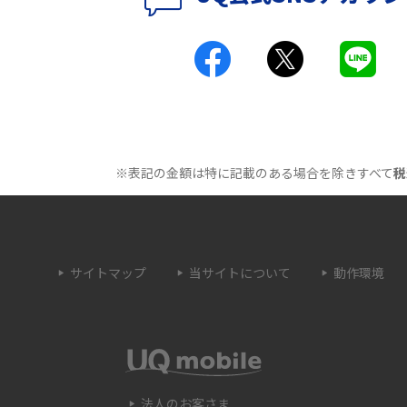
因と対処法、改善されない時の手段を解説
付きアクセス）とは？
Wi-Fiの速度を上げる方法13選！遅い原因と対
処法を紹介
原因は？自宅でできる
Wi-Fiのバンドステアリング機能とは？メリッ
トやデメリット、接続方法を解説
※表記の金額は特に記載のある場合を除きすべて
税
とは？うまくいかない
Wi-Fi接続が簡単にできるWPSボタンとは？接
続手順や利用シーンを紹介
サイトマップ
当サイトについて
動作環境
トとは？ルーターとの
Wi-Fiのブリッジモードとは？特徴やメリッ
解説
ト、使用する時の注意点などを解説
OSSとの違いや接続方
Wi-Fiのaとgの違いとは？それぞれの特徴や主
を解説
に使うシーンを解説
法人のお客さま