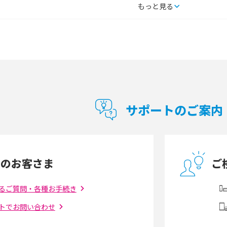
タルするメリットと
持ち運びできるポケット型Wi-Fiのおススメの
もっと見る
の特徴も紹介
選び方は？メリット・デメリットも紹介
通信の仕組みやメリッ
工事不要！置くだけWi-Fiの特徴は？メリッ
ト・デメリットや選び方を解説
型Wi-Fiは？選び
ポケット型Wi-Fi（モバイルWi-Fi）とは？おス
紹介
スメする方の特徴や選び方を解説
サポートのご案内
とは？モデム・ルータ
ギガバイト（GB）とは？1GBの目安やギガが
の違いを解説
足りない時の対処法を紹介
中のお客さま
ご
う違う？接続方法や注
Wi-Fiを自宅に設置する方法は？必要なことや
ポイントも紹介
るご質問・各種お手続き
トでお問い合わせ
ダウンロードとの違
6Gとはどんな通信技術？Beyond 5Gや実用化