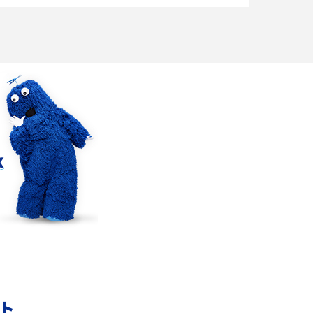
場合の目安や費用を抑える方法を解説
アップロードが遅い原因とは？起こり得る問題
と解決方法を解説
5Gの「ミリ波」ってどんな電波？Sub6との違
解
い・利用の注意点を解説
リモートワークの環境を整える3つのポイン
ト！おススメのアイテムも紹介
YouTubeが重い・遅い・止まるのはなぜ？原因
と9つの対処法を解説
Wi-Fiの認証エラーとは？認証できない主な原
ント