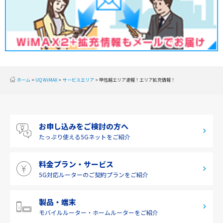
甲信越
北陸
東海
近畿
ホーム
UQ WiMAX
サービスエリア
甲信越エリア速報！エリア拡充情報！
中国
四国
お申し込みをご検討の方へ
九州・沖縄
たっぷり使える
5Gネットをご紹介
料金プラン・サービス
5G対応ルーターの
ご契約プランをご紹介
製品・端末
モバイルルーター・
ホームルーターをご紹介