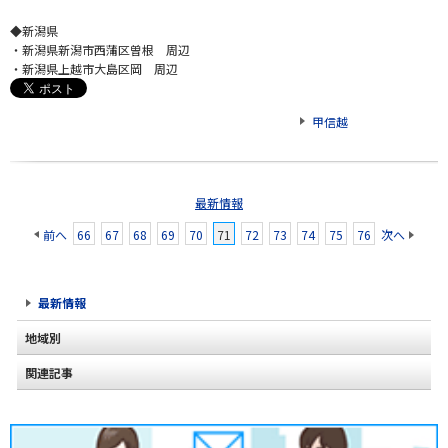
◆新潟県
・新潟県新潟市西蒲区曽根 周辺
・新潟県上越市大島区岡 周辺
甲信越
最新情報
前へ
66
67
68
69
70
71
72
73
74
75
76
次へ
最新情報
地域別
関連記事
北海道
東北
関東