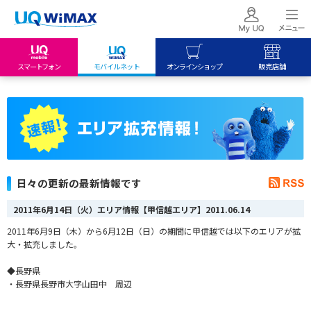
スマートフォン
モバイルネット
オンラインショップ
販売店舗
my UQ WiMAX
UQ mobile
UQ mobile
UQ WiMAX ご契約の方
オンラインショップ
販売店舗
My UQ mobile
UQ WiMAX
UQ WiMAX
UQ mobile ご契約の方
オンラインショップ
販売店舗
UQ mobile
日々の更新の最新情報です
データチャージサイト
2011年6月14日（火）エリア情報【甲信越エリア】
2011.06.14
2011年6月9日（木）から6月12日（日）の期間に甲信越では以下のエリアが拡
大・拡充しました。
◆長野県
・長野県長野市大字山田中 周辺