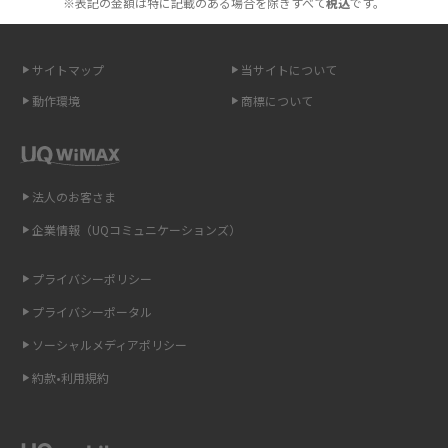
※表記の金額は特に記載のある場合を除きすべて
税込
です。
無制限で利用できるポケット型Wi-Fiは？選び方や通信費を抑える方法も紹
介
サイトマップ
当サイトについて
ポケット型Wi-Fi（モバイルWi-Fi）とは？おススメする方の特徴や選び方を
動作環境
商標について
解説
即日受け取りできるポケット型Wi-Fiはある？すぐに使うための方法や注意
点も解説
法人のお客さま
企業情報（UQコミュニケーションズ）
ONU（光回線終端装置）とは？モデム・ルーター・ホームゲートウェイと
の違いを解説
プライバシーポリシー
ギガバイト（GB）とは？1GBの目安やギガが足りない時の対処法を紹介
プライバシーポータル
ソーシャルメディアポリシー
Wi-Fi 6とは？Wi-Fi 5との違いやメリットと注意点、規格の種類も解説
約款•利用規約
テザリングはWi-Fiとどう違う？接続方法や注意点を解説！