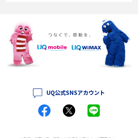
ポケット型Wi-Fiの使い方は？基本的な手順やつながらない時の対処法を紹
介
ポケット型Wi-Fiをレンタルするメリットとは？選び方や向いている方の特
徴も紹介
持ち運びできるポケット型Wi-Fiのおススメの選び方は？メリット・デメリ
ットも紹介
ポケット型Wi-Fiはクレカなしでも利用できる？口座振替の方法や注意点も
解説
UQ公式SNSアカウント
ポケット型Wi-Fiとは？通信の仕組みやメリット・デメリットを解説
工事不要！置くだけWi-Fiの特徴は？メリット・デメリットや選び方を解説
ポケット型Wi-Fiを月額なしで利用できるのはなぜ？メリット・デメリット
も紹介