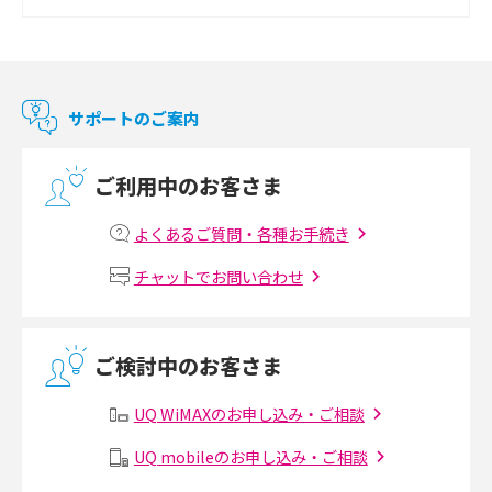
Chromecast（クロームキャスト）とは？接続方法や基本的な使い方を解説
マンションで使えるWi-Fiは？種類ごとの特徴や選び方を紹介
サポートのご案内
光回線の速度の目安は？測定方法や遅い時の対策方法も紹介
ご利用中のお客さま
マンションで光回線の利用を始める手順は？設備状況の確認方法も解説
よくあるご質問・各種お手続き
Wi-Fiルーターの設定方法をわかりやすく解説！事前に準備すべきものも紹
チャットでお問い合わせ
介
無線LANとは？メリット・デメリットや接続方法を解説
ご検討中のお客さま
有線LANとは？無線LANとの違いやメリット・デメリットを解説
UQ WiMAXのお申し込み・ご相談
メッシュWi-Fiとは？仕組みやメリット・デメリット、中継機との違いを解
UQ mobileのお申し込み・ご相談
説