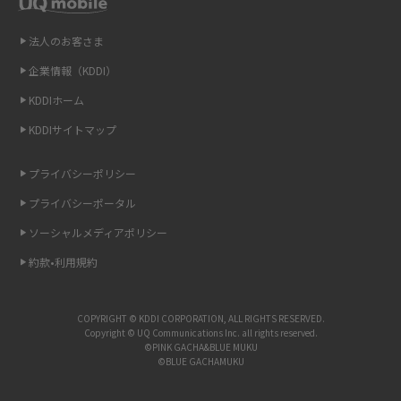
Wi-Fiを自宅に設置する方法は？必要なことやポイントも紹介
法人のお客さま
光ファイバーとは？仕組みやメリット・デメリットを初心者向けにわかり
やすく解説
企業情報（KDDI）
KDDIホーム
ストリーミング再生とは？ダウンロードとの違いやメリット・デメリット
KDDIサイトマップ
を解説
プライバシーポリシー
6Gとはどんな通信技術？Beyond 5Gや実用化の課題などを解説
プライバシーポータル
引っ越し費用の相場は？ひとり暮らしや家族の場合の目安や費用を抑える
ソーシャルメディアポリシー
方法を解説
約款•利用規約
スマホがWi-Fiにつながらない原因は？すぐに試せる対処法も紹介！
COPYRIGHT © KDDI CORPORATION, ALL RIGHTS RESERVED.
UQ WiMAXの評判は？特徴やメリット・デメリットを口コミと併せて紹介
Copyright © UQ Communications Inc. all rights reserved.
©PINK GACHA&BLUE MUKU
©BLUE GACHAMUKU
アップロードが遅い原因とは？起こり得る問題と解決方法を解説