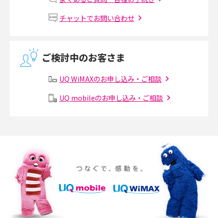
Wi-Fiルーターの設定方法をわかりやすく解説！事前に準備すべきものも紹
チャットでお問い合わせ
介
無線LANとは？メリット・デメリットや接続方法を解説
ご検討中のお客さま
有線LANとは？無線LANとの違いやメリット・デメリットを解説
UQ WiMAXのお申し込み・ご相談
メッシュWi-Fiとは？仕組みやメリット・デメリット、中継機との違いを解
UQ mobileのお申し込み・ご相談
説
ポケット型Wi-Fiの使い方は？基本的な手順やつながらない時の対処法を紹
介
ポケット型Wi-Fiをレンタルするメリットとは？選び方や向いている方の特
徴も紹介
持ち運びできるポケット型Wi-Fiのおススメの選び方は？メリット・デメリ
ットも紹介