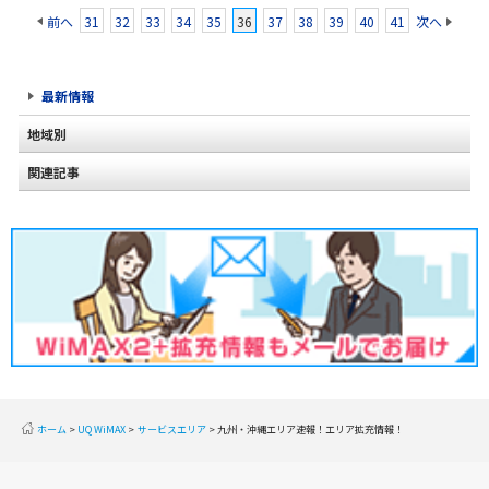
前へ
31
32
33
34
35
36
37
38
39
40
41
次へ
最新情報
地域別
関連記事
北海道
東北
関東
甲信越
北陸
東海
近畿
ホーム
UQ WiMAX
サービスエリア
九州・沖縄エリア速報！エリア拡充情報！
中国