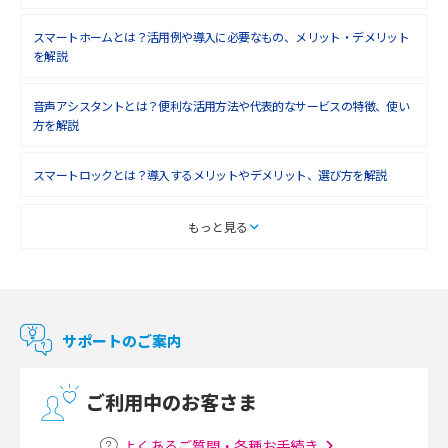
スマートホームとは？活用例や導入に必要なもの、メリット・デメリット
を解説
音声アシスタントとは？便利な活用方法や代表的なサービスの特徴、使い
方を解説
スマートロックとは？導入するメリットやデメリット、選び方を解説
スマートテレビとは？特徴や選び方、使い方をわかりやすく解説
もっと見る
Chromecast（クロームキャスト）とは？接続方法や基本的な使い方を解説
マンションで使えるWi-Fiは？種類ごとの特徴や選び方を紹介
サポートのご案内
光回線の速度の目安は？測定方法や遅い時の対策方法も紹介
ご利用中のお客さま
マンションで光回線の利用を始める手順は？設備状況の確認方法も解説
よくあるご質問・各種お手続き