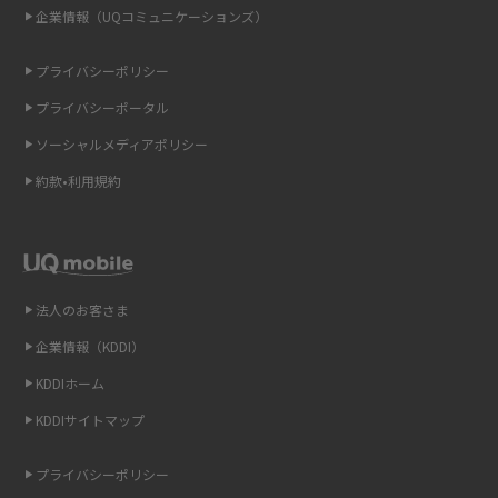
企業情報（UQコミュニケーションズ）
ONU（光回線終端装置）とは？モデム・ルーター・ホームゲートウェイと
の違いを解説
プライバシーポリシー
ギガバイト（GB）とは？1GBの目安やギガが足りない時の対処法を紹介
プライバシーポータル
ソーシャルメディアポリシー
Wi-Fi 6とは？Wi-Fi 5との違いやメリットと注意点、規格の種類も解説
約款•利用規約
テザリングはWi-Fiとどう違う？接続方法や注意点を解説！
Wi-Fiを自宅に設置する方法は？必要なことやポイントも紹介
法人のお客さま
光ファイバーとは？仕組みやメリット・デメリットを初心者向けにわかり
やすく解説
企業情報（KDDI）
KDDIホーム
ストリーミング再生とは？ダウンロードとの違いやメリット・デメリット
KDDIサイトマップ
を解説
プライバシーポリシー
6Gとはどんな通信技術？Beyond 5Gや実用化の課題などを解説