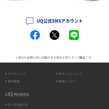
ポケット型Wi-Fiはクレカなしでも利用できる？口座振替の方法や注意点も
解説
UQ公式SNSアカウント
ポケット型Wi-Fiとは？通信の仕組みやメリット・デメリットを解説
工事不要！置くだけWi-Fiの特徴は？メリット・デメリットや選び方を解説
ポケット型Wi-Fiを月額なしで利用できるのはなぜ？メリット・デメリット
も紹介
※表記の金額は特に記載のある場合を除きすべて
税込
です。
無制限で利用できるポケット型Wi-Fiは？選び方や通信費を抑える方法も紹
介
サイトマップ
当サイトについて
ポケット型Wi-Fi（モバイルWi-Fi）とは？おススメする方の特徴や選び方を
動作環境
商標について
解説
即日受け取りできるポケット型Wi-Fiはある？すぐに使うための方法や注意
点も解説
法人のお客さま