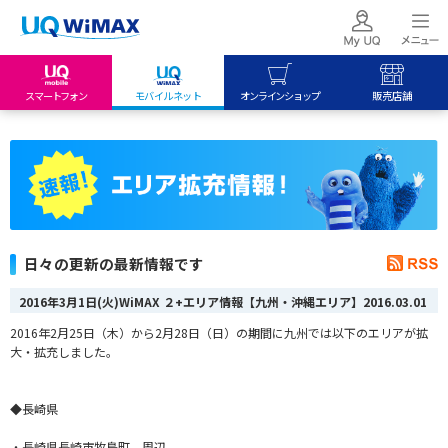
スマートフォン
モバイルネット
オンラインショップ
販売店舗
my UQ WiMAX
UQ mobile
UQ mobile
UQ WiMAX ご契約の方
オンラインショップ
販売店舗
My UQ mobile
UQ WiMAX
UQ WiMAX
UQ mobile ご契約の方
オンラインショップ
販売店舗
UQ mobile
日々の更新の最新情報です
データチャージサイト
2016年3月1日(火)WiMAX ２+エリア情報【九州・沖縄エリア】
2016.03.01
2016年2月25日（木）から2月28日（日）の期間に九州では以下のエリアが拡
大・拡充しました。
◆長崎県
・長崎県長崎市牧島町 周辺